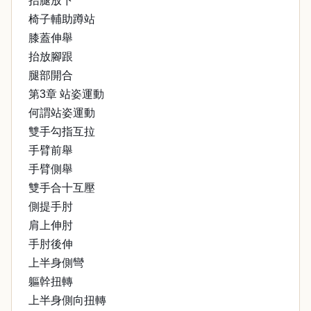
抬腿放下
椅子輔助蹲站
膝蓋伸舉
抬放腳跟
腿部開合
第3章 站姿運動
何謂站姿運動
雙手勾指互拉
手臂前舉
手臂側舉
雙手合十互壓
側提手肘
肩上伸肘
手肘後伸
上半身側彎
軀幹扭轉
上半身側向扭轉