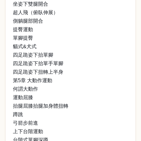
坐姿下雙腿開合
超人飛（俯臥伸展）
側躺腿部開合
提臀運動
單腳提臀
貓式&犬式
四足跪姿下抬單腳
四足跪姿下抬單手單腳
四足跪姿下扭轉上半身
第5章 大動作運動
何謂大動作
運動屈膝
抬腿屈膝抬腿加身體扭轉
蹲跳
弓箭步前進
上下台階運動
台階式單腳深蹲