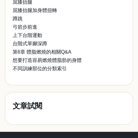
屈膝抬腿
屈膝抬腿加身體扭轉
蹲跳
弓箭步前進
上下台階運動
台階式單腳深蹲
第6章 體脂燃燒的相關Q&A
想要打造容易燃燒體脂肪的身體
不同訓練部位的分類索引
文章試閱