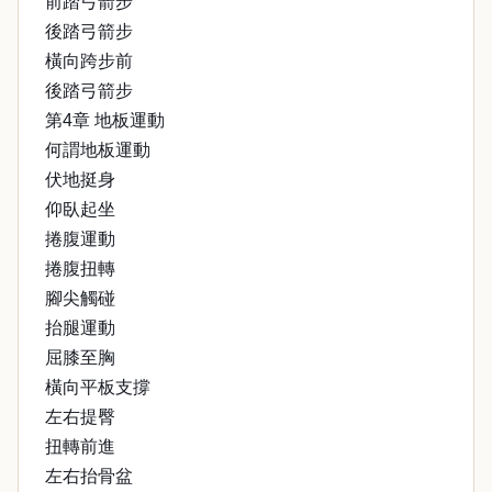
前踏弓箭步
後踏弓箭步
橫向跨步前
後踏弓箭步
第4章 地板運動
何謂地板運動
伏地挺身
仰臥起坐
捲腹運動
捲腹扭轉
腳尖觸碰
抬腿運動
屈膝至胸
橫向平板支撐
左右提臀
扭轉前進
左右抬骨盆