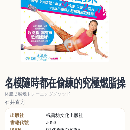
名模隨時都在偷練的究極燃脂操
体脂肪燃焼トレーニングメソッド
石井直方
出版社
楓書坊文化出版社
書籍代號
J053
ISBN
9789865775285