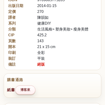
出版日期
2014-01-15
定價
270
譯者
陳韻如
系列
健康DIY
分類
生活風格> 塑身美妝> 瘦身美體
CIP
425.2
頁數
143
開本
21 x 15 cm
印刷
全彩
裝訂
平裝
備註
絕版
購書通路
紙書
博客來