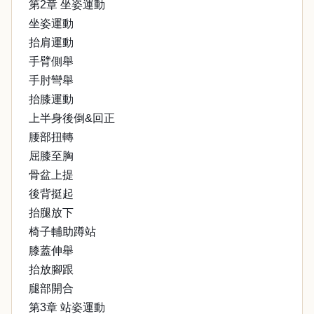
第2章 坐姿運動
坐姿運動
抬肩運動
手臂側舉
手肘彎舉
抬膝運動
上半身後倒&回正
腰部扭轉
屈膝至胸
骨盆上提
後背挺起
抬腿放下
椅子輔助蹲站
膝蓋伸舉
抬放腳跟
腿部開合
第3章 站姿運動