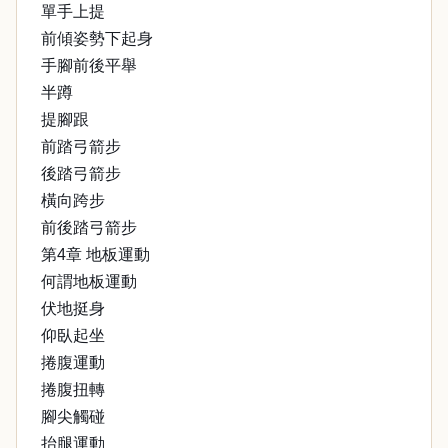
單手上提
前傾姿勢下起身
手腳前後平舉
半蹲
提腳跟
前踏弓箭步
後踏弓箭步
橫向跨步
前後踏弓箭步
第4章 地板運動
何謂地板運動
伏地挺身
仰臥起坐
捲腹運動
捲腹扭轉
腳尖觸碰
抬腿運動