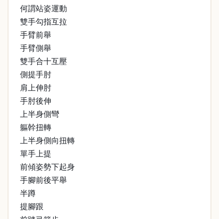
何謂站姿運動
雙手勾指互拉
手臂前舉
手臂側舉
雙手合十互壓
側提手肘
肩上伸肘
手肘後伸
上半身側彎
軀幹扭轉
上半身側向扭轉
單手上提
前傾姿勢下起身
手腳前後平舉
半蹲
提腳跟