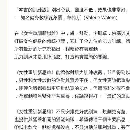
「本書的訓練設計別出心裁、難度不低，效果也非常好
──知名健身教練瓦萊麗．華特斯（Valerie Waters）
在《女性重訓新思維》中，盧．舒勒、卡珊卓．佛塞與
打破女性健身的傳統框架，安排了全方位的肌力訓練、
所有最新的研究都指出，相較於有氧運動，
肌力訓練才是甩掉脂肪、打造精實體態的關鍵。
《女性重訓新思維》能讓你對肌力訓練改觀，並且得到
．男性和女性該做的運動其實差不多，但女性更該把重
．即便你我都養出更強壯結實的肌肉，但體態和外觀不
．為運動增添變化非常重要，俗話說得好：「最好的運
《女性重訓新思維》不只安排更好的訓練，規劃更有趣
也提供與營養相關的滿滿知識，希望傳達三個主要訊息
①低卡飲食一點好處都沒有，不只無助於順利減重，甚