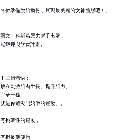
。各位準備脫胎換骨，展現最美麗的女神體態吧！」
艾爾文．科斯葛羅夫聯手出擊，
體能鍛鍊與飲食計畫。
以下三個體悟：
點放在刺激肌肉生長、提升肌力。
會完全一樣。
動就是你還沒開始做的運動」。
、有挑戰性的運動，
：
至有損長期健康。