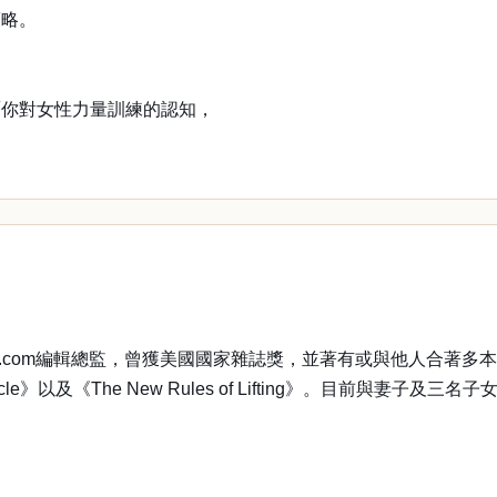
策略。
覆你對女性力量訓練的認知，
m編輯總監，曾獲美國國家雜誌獎，並著有或與他人合著多本飲食與肌力訓練
 of Muscle》以及《The New Rules of Lifting》。目