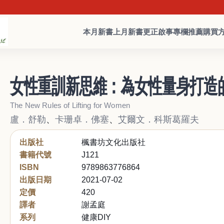
本月新書
上月新書
更正啟事
專欄推薦
購買
女性重訓新思維：為女性量身打造
The New Rules of Lifting for Women
盧．舒勒
、
卡珊卓．佛塞
、
艾爾文．科斯葛羅夫
出版社
楓書坊文化出版社
書籍代號
J121
ISBN
9789863776864
出版日期
2021-07-02
定價
420
譯者
謝孟庭
系列
健康DIY