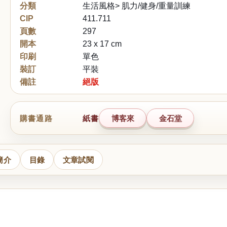
分類
生活風格> 肌力/健身/重量訓練
CIP
411.711
頁數
297
開本
23 x 17 cm
印刷
單色
裝訂
平裝
備註
絕版
購書通路
紙書
博客來
金石堂
簡介
目錄
文章試閱