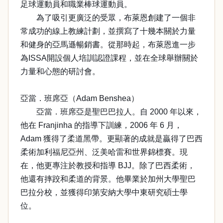
足球運動員和職業棒球運動員。
為了吸引更廣泛的受眾，布萊恩創建了一個非
常成功的線上教練計劃，並撰寫了十幾本關於力量
和健身的亞馬遜暢銷書。從那時起，布萊恩進一步
為ISSA開設個人培訓認證課程，並在全球舉辦關於
力量和心態的研討會。
亞當．班席亞（Adam Benshea）
亞當．班席亞是聖巴巴拉人。自 2000 年以來，
他在 Franjinha 的指導下訓練，2006 年 6 月，
Adam 獲得了柔道黑帶。更顯著的成就是贏得了巴西
柔術加利福尼亞州、泛美哈雷和世界錦標賽。現
在，他更專注於教授和指導 BJJ。除了巴西柔術，
他還有摔跤和柔道的背景。他畢業於加州大學聖巴
巴拉分校，並獲得印第安納大學中東研究碩士學
位。