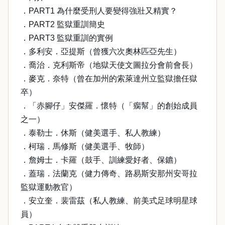
．PART1 為什麼受刑人要變得強壯又精實？
．PART2 監獄重訓簡史
．PART3 監獄重訓的實例
．多利安．亞提斯（曾獲六次奧林匹亞先生）
．喬治．克利斯帝（地獄天使文圖拉分會前會長）
．麥克．奈特（曾在加州的索萊達州立監獄擔任獄
卒）
．「赤腳仔」安傑羅．懷特（「瘸幫」的創始成員
之一）
．泰勒士．休斯（健美選手、私人教練）
．柯瑞．馬修斯（健美選手、牧師）
．詹姆士．卡羅（鼓手、訓練愛好者、保鑣）
．蓋瑞．法蘭克（健力傳奇、路易斯安那州安哥拉
監獄運動教官）
．安立奎．裴雷茲（私人教練、前美式足球明星球
員）