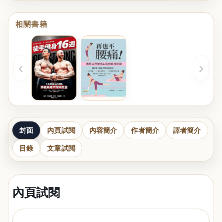
相關書籍
‹
›
封面
內頁試閱
內容簡介
作者簡介
譯者簡介
目錄
文章試閱
內頁試閱