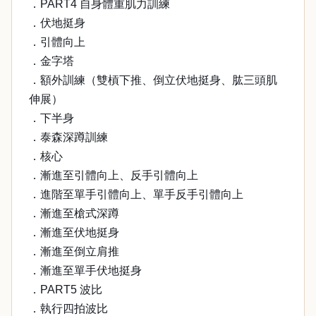
．PART4 自身體重肌力訓練
．伏地挺身
．引體向上
．金字塔
．額外訓練（雙槓下推、倒立伏地挺身、肱三頭肌
伸展）
．下半身
．泰森深蹲訓練
．核心
．漸進至引體向上、反手引體向上
．進階至單手引體向上、單手反手引體向上
．漸進至槍式深蹲
．漸進至伏地挺身
．漸進至倒立肩推
．漸進至單手伏地挺身
．PART5 波比
．執行四拍波比