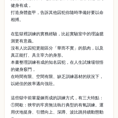
健身有成，
打造身體盔甲，告訴其他囚犯你隨時準備好要以命
相搏。
在監獄裡訓練的實務經驗，比起實驗室中的理論臆
測更有意義。
沒有人比囚犯更能區分「華而不實」的肌肉，以及
真正能打、具主宰力的身形。
本書整理訓練有成的知名囚犯，在人生試煉場領悟
的健身竅門，
在時間有限、空間有限、缺乏訓練器材的狀況下，
以絕佳的效率邁向強壯。
這些獄中前輩凝鍊而成的訓練方式，有三大特點：
①間歇：狹窄的牢房無法執行典型的有氧訓練。運
用伏地挺身、引體向上、深蹲、波比跳持續動態動