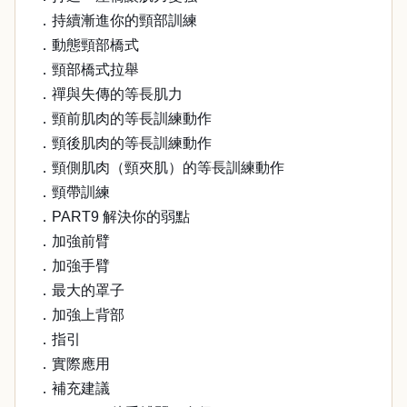
．持續漸進你的頸部訓練
．動態頸部橋式
．頸部橋式拉舉
．禪與失傳的等長肌力
．頸前肌肉的等長訓練動作
．頸後肌肉的等長訓練動作
．頸側肌肉（頸夾肌）的等長訓練動作
．頸帶訓練
．PART9 解決你的弱點
．加強前臂
．加強手臂
．最大的罩子
．加強上背部
．指引
．實際應用
．補充建議