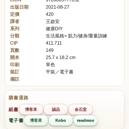
出版日期
2021-08-27
定價
420
譯者
王啟安
系列
健康DIY
分類
生活風格> 肌力/健身/重量訓練
CIP
411.711
頁數
149
開本
25.7 x 18.2 cm
印刷
單色
裝訂
平裝／電子書
備註
購書通路
紙書
博客來
誠品
金石堂
電子書
博客來
Kobo
readmoo