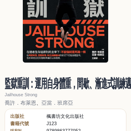
監獄重訓：運用自身體重，間歇、漸進式訓練
Jailhouse Strong
喬許．布萊恩
、
亞當．班席亞
出版社
楓書坊文化出版社
書籍代號
J123
ISBN
9789863777052