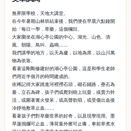
無界限學校，天地大講堂。
在今年暑期山林班結束後，我們便在早晨六點鐘開
始「每日一學．草藥」這個欄目。
大家圍坐在湖心亭公園的中心。湖光、山色、清
風、朝陽、鳥叫、蟲鳴……
我們講學的地方，以天為廬，以地為席，以山川萬
物為依靠。
看著這剛剛修建好的湖心亭公園，這是和學生老師
們用近半個月的時間建成的。
依稀記得大家跳進河裡撈石頭，砌石鋪路，壘石為
臺，立石為碑，孩子們或爬到樹上玩耍，或賣力幹
活，或圍著篝火發呆，或高聲歌唱，或受傷出血後
冷靜地敷草止血……
看著孩子們對草藥世界的好奇，以及現學現用。墨
旱蓮搗爛可止血，薄荷葉外擦可止癢，車前草煮水