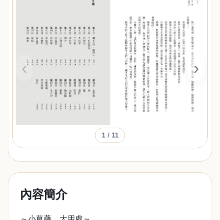
‹
›
1
/ 11
內容簡介
～小草藥，大用處～