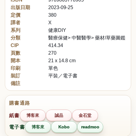
出版日期
2023-09-25
定價
380
譯者
X
系列
健康DIY
分類
醫療保健> 中醫醫學> 藥材/草藥圖鑑
CIP
414.34
頁數
270
開本
21 x 14.8 cm
印刷
單色
裝訂
平裝／電子書
備註
購書通路
紙書
博客來
誠品
金石堂
電子書
博客來
Kobo
readmoo