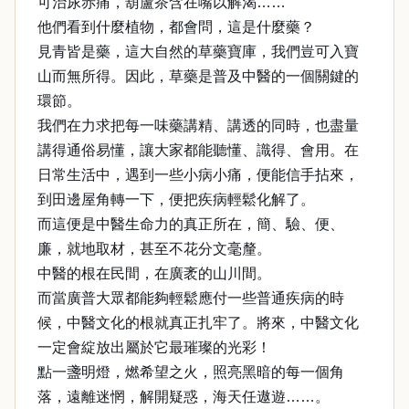
可治尿赤痛，葫蘆茶含在嘴以解渴……
他們看到什麼植物，都會問，這是什麼藥？
見青皆是藥，這大自然的草藥寶庫，我們豈可入寶
山而無所得。因此，草藥是普及中醫的一個關鍵的
環節。
我們在力求把每一味藥講精、講透的同時，也盡量
講得通俗易懂，讓大家都能聽懂、識得、會用。在
日常生活中，遇到一些小病小痛，便能信手拈來，
到田邊屋角轉一下，便把疾病輕鬆化解了。
而這便是中醫生命力的真正所在，簡、驗、便、
廉，就地取材，甚至不花分文毫釐。
中醫的根在民間，在廣袤的山川間。
而當廣普大眾都能夠輕鬆應付一些普通疾病的時
候，中醫文化的根就真正扎牢了。將來，中醫文化
一定會綻放出屬於它最璀璨的光彩！
點一盞明燈，燃希望之火，照亮黑暗的每一個角
落，遠離迷惘，解開疑惑，海天任遨遊……。