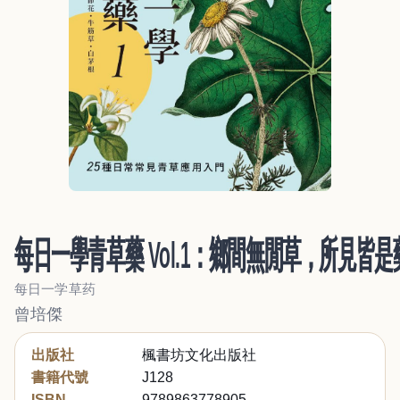
每日一學青草藥 Vol.1：鄉間無閒草，所見皆是
每日一学草药
曾培傑
出版社
楓書坊文化出版社
書籍代號
J128
ISBN
9789863778905