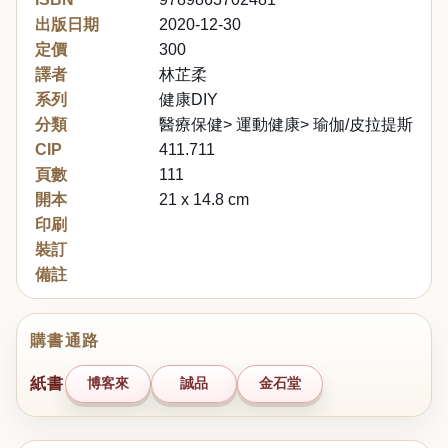
出版日期
2020-12-30
定價
300
譯者
林芷柔
系列
健康DIY
分類
醫療保健> 運動健康> 瑜伽/皮拉提斯/伸
CIP
411.711
頁數
111
開本
21 x 14.8 cm
印刷
裝訂
備註
購書通路
紙書
博客來
誠品
金石堂