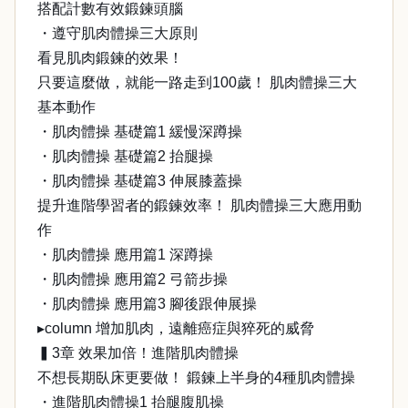
搭配計數有效鍛鍊頭腦
・遵守肌肉體操三大原則
看見肌肉鍛鍊的效果！
只要這麼做，就能一路走到100歲！ 肌肉體操三大
基本動作
・肌肉體操 基礎篇1 緩慢深蹲操
・肌肉體操 基礎篇2 抬腿操
・肌肉體操 基礎篇3 伸展膝蓋操
提升進階學習者的鍛鍊效率！ 肌肉體操三大應用動
作
・肌肉體操 應用篇1 深蹲操
・肌肉體操 應用篇2 弓箭步操
・肌肉體操 應用篇3 腳後跟伸展操
▸column 增加肌肉，遠離癌症與猝死的威脅
▍3章 效果加倍！進階肌肉體操
不想長期臥床更要做！ 鍛鍊上半身的4種肌肉體操
・進階肌肉體操1 抬腿腹肌操