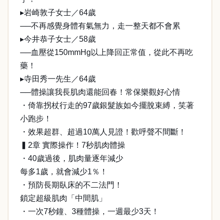
▸岩崎敦子女士／64歲
──不再感覺身體有氣無力，走一整天都不會累
▸今井恭子女士／58歲
──血壓從150mmHg以上降回正常值，從此不再吃
藥！
▸寺田秀一先生／64歲
──體操讓我長肌肉還能回春！常保樂觀好心情
・倚靠拐杖行走的97歲銀髮族如今擺脫束縛，笑著
小跑步！
・效果超群、超過10萬人見證！歡呼聲不間斷！
▍2章 實際操作！7秒肌肉體操
・40歲過後，肌肉量逐年減少
每多1歲，就會減少1％！
・預防長期臥床的不二法門！
鎖定超級肌肉「中間肌」
・一次7秒鐘、3種體操，一週最少3天！