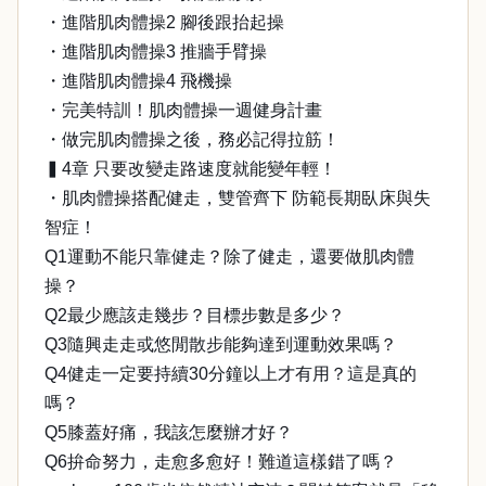
・進階肌肉體操2 腳後跟抬起操
・進階肌肉體操3 推牆手臂操
・進階肌肉體操4 飛機操
・完美特訓！肌肉體操一週健身計畫
・做完肌肉體操之後，務必記得拉筋！
▍4章 只要改變走路速度就能變年輕！
・肌肉體操搭配健走，雙管齊下 防範長期臥床與失
智症！
Q1運動不能只靠健走？除了健走，還要做肌肉體
操？
Q2最少應該走幾步？目標步數是多少？
Q3隨興走走或悠閒散步能夠達到運動效果嗎？
Q4健走一定要持續30分鐘以上才有用？這是真的
嗎？
Q5膝蓋好痛，我該怎麼辦才好？
Q6拚命努力，走愈多愈好！難道這樣錯了嗎？