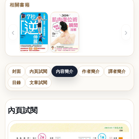
相關書籍
‹
›
封面
內頁試閱
內容簡介
作者簡介
譯者簡介
目錄
文章試閱
內頁試閱