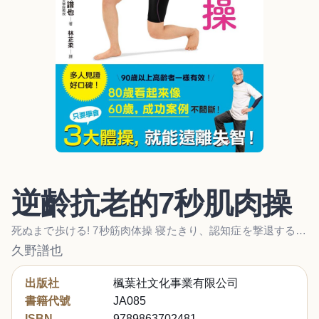
逆齡抗老的7秒肌肉操
死ぬまで歩ける! 7秒筋肉体操 寝たきり、認知症を撃退するピンク筋トレーニング
久野譜也
出版社
楓葉社文化事業有限公司
書籍代號
JA085
ISBN
9789863702481