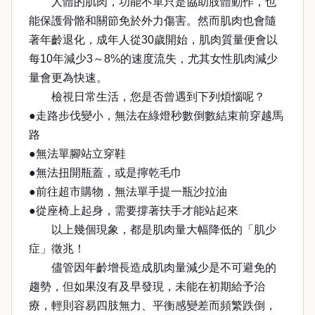
人體的肌肉，功能不單只是協助肢體動作，也
能保護骨骼和關節免於外力傷害。然而肌肉也會隨
著年齡退化，成年人從30歲開始，肌肉質量便會以
每10年減少3～8%的速度流失，尤其女性肌肉減少
量會更為快速。
檢視日常生活，您是否曾遇到下列煩惱呢？
●走路步伐變小，無法在綠燈秒數倒數結束前穿越馬
路
●無法單腳站立穿鞋
●無法扭開瓶蓋，或是擰乾毛巾
●前往超市購物，無法單手提一瓶沙拉油
●從座椅上起身，需要撐著扶手才能站起來
以上幾個現象，都是肌肉量大幅降低的「肌少
症」徵兆！
儘管因年齡增長造成肌肉量減少是不可避免的
趨勢，但如果沒有及早發現，未能在初期給予治
療，輕則容易四肢無力、平衡感變差而頻繁跌倒，