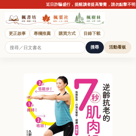
近日詐騙盛行，提醒讀者提高警覺，請勿點擊不明連
更正啟事
專欄推薦
購買方式
目錄下載
搜尋
活動看板