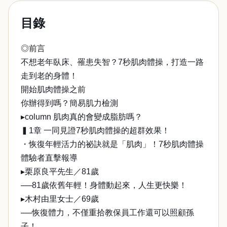
目錄
◎前言
不想老年臥床、罹患失智？7秒肌肉體操，打造一路
走到老的身體！
開始肌肉體操之前
你辦得到嗎？簡易肌力檢測
▸column 肌肉真的會變成脂肪嗎？
▍1章 一同見證7秒肌肉體操的超群效果！
・恢復年輕活力的祕訣就是「肌肉」！7秒肌肉體操
體驗者直擊報導
▸栗原良平先生／81歲
──81歲依舊年輕！身體動起來，人生更快樂！
▸木村由里女士／69歲
──恢復體力，不僅重拾教保員工作還可以照顧孫
子！