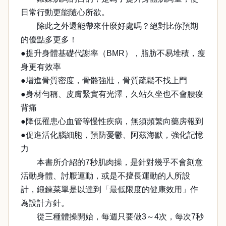
日常行動更能隨心所欲。
除此之外還能帶來什麼好處嗎？絕對比你預期
的優點多更多！
●提升身體基礎代謝率（BMR），脂肪不易堆積，瘦
身更有效率
●增進骨質密度，骨骼強壯，骨質疏鬆不找上門
●身材勻稱、皮膚緊實有光澤，久站久坐也不會腰痠
背痛
●降低罹患心血管等慢性疾病，無須頻繁向藥房報到
●促進活化腦細胞，預防憂鬱、阿茲海默，強化記憶
力
本書所介紹的7秒肌肉操，是針對幾乎不會刻意
活動身體、討厭運動，或是不擅長運動的人所設
計，鍛鍊菜單是以達到「最低限度的健康效用」作
為設計方針。
從三種體操開始，每週只要做3～4次，每次7秒