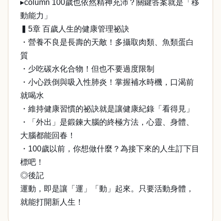
▸column 100歲也依然精神充沛？關鍵答案就是「移
動能力」
▍5章 百歲人生的健康管理祕訣
・營養不良是長壽的天敵！多攝取肉類、魚類蛋白
質
・少吃碳水化合物！但也不要過度限制
・小心跌倒與吸入性肺炎！掌握補水時機，口渴前
就喝水
・維持健康習慣的祕訣就是讓健康紀錄「看得見」
・「外出」是鍛鍊大腦的終極方法，心靈、身體、
大腦都能回春！
・100歲以前，你想做什麼？為接下來的人生訂下目
標吧！
◎後記
運動，即是讓「運」「動」起來。只要活動身體，
就能打開新人生！