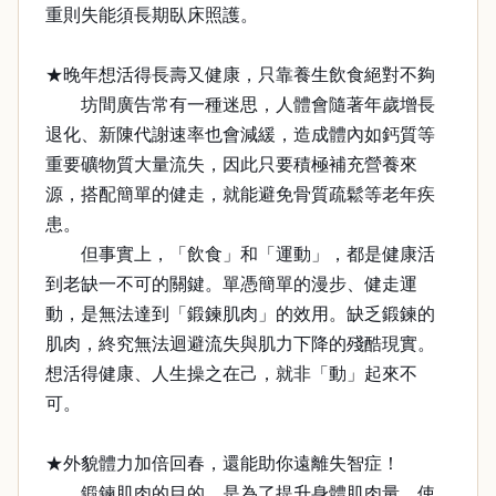
重則失能須長期臥床照護。
★晚年想活得長壽又健康，只靠養生飲食絕對不夠
坊間廣告常有一種迷思，人體會隨著年歲增長
退化、新陳代謝速率也會減緩，造成體內如鈣質等
重要礦物質大量流失，因此只要積極補充營養來
源，搭配簡單的健走，就能避免骨質疏鬆等老年疾
患。
但事實上，「飲食」和「運動」，都是健康活
到老缺一不可的關鍵。單憑簡單的漫步、健走運
動，是無法達到「鍛鍊肌肉」的效用。缺乏鍛鍊的
肌肉，終究無法迴避流失與肌力下降的殘酷現實。
想活得健康、人生操之在己，就非「動」起來不
可。
★外貌體力加倍回春，還能助你遠離失智症！
鍛鍊肌肉的目的，是為了提升身體肌肉量，使