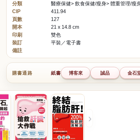
分類
醫療保健> 飲食保健/瘦身> 體重管理/瘦
CIP
411.94
頁數
127
開本
21 x 14.8 cm
印刷
雙色
裝訂
平裝／電子書
備註
購書通路
紙書
博客來
誠品
金石
›