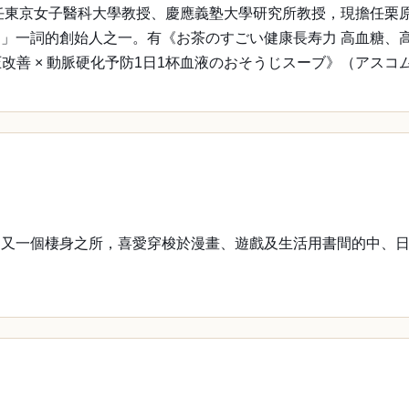
曾任東京女子醫科大學教授、慶應義塾大學研究所教授，現擔任栗
」一詞的創始人之一。有《お茶のすごい健康長寿力 高血糖、
圧改善 × 動脈硬化予防1日1杯血液のおそうじスーブ》（アス
一個棲身之所，喜愛穿梭於漫畫、遊戲及生活用書間的中、日