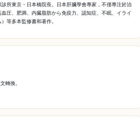
原診所東京・日本橋院長。日本肝臟學會專家，不僅專注於治
高血圧、肥満、内臓脂肪から免疫力、認知症、不眠、イライ
コム）等多本監修書和著作。
文轉換。