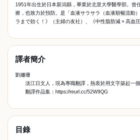
1951年出生於日本新潟縣，畢業於北里大學醫學部。
療，也致力於預防。是「血液サラサラ（血液順暢流動）
ラまで効く！》（主婦の友社）、《中性脂肪減 × 高血
譯者簡介
劉姍珊
淡江日文人，現為專職翻譯，熱衷於用文字築起一個又
翻譯作品集：https://reurl.cc/52W9QG
目錄