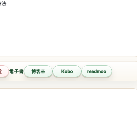
身法
堂
電子書
博客來
Kobo
readmoo