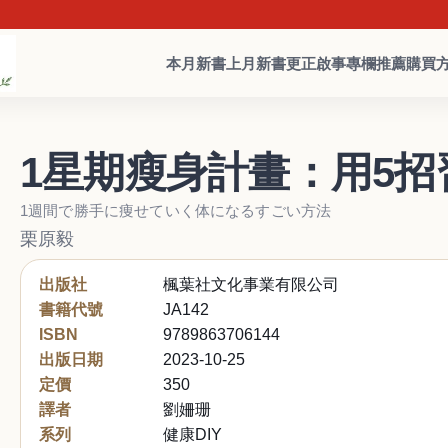
本月新書
上月新書
更正啟事
專欄推薦
購買
1星期瘦身計畫：用5
1週間で勝手に痩せていく体になるすごい方法
栗原毅
出版社
楓葉社文化事業有限公司
書籍代號
JA142
ISBN
9789863706144
出版日期
2023-10-25
定價
350
譯者
劉姍珊
系列
健康DIY