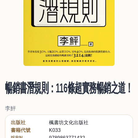
暢銷書潛規則：116條超實務暢銷之道！
李鮃
出版社
楓書坊文化出版社
書籍代號
K033
ISBN
9789863771432