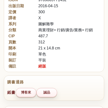
出版日期
2016-04-15
定價
300
譯者
X
系列
圖解雜學
分類
商業理財> 行銷/廣告/業務> 行銷
CIP
487.7
頁數
312
開本
21 x 14.8 cm
印刷
單色
裝訂
平裝
備註
絕版
購書通路
紙書
博客來
誠品