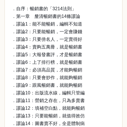
．自序：暢銷書的「3214法則」
．第一章 釐清暢銷書的14條謬論
．謬論1：能不能暢銷，編輯不知道
．謬論2：只要能暢銷，一定會賺錢
．謬論3：只要傍名人，一定賣得好
．謬論4：賣夠五萬冊，就是暢銷書
．謬論5：大報發書評，才是暢銷書
．謬論6：上了排行榜，就是暢銷書
．謬論7：必須高品質，才能夠暢銷
．謬論8：只要會炒作，就能夠暢銷
．謬論9：跟風暢銷書，就能夠暢銷
．謬論10：出版流水線，編輯只管編
．謬論11：營銷之存在，只為多賣書
．謬論12：填補空白點，就能夠暢銷
．謬論13：只要能暢銷，就值得效仿
．謬論14：圖書賣不好，全是體制病