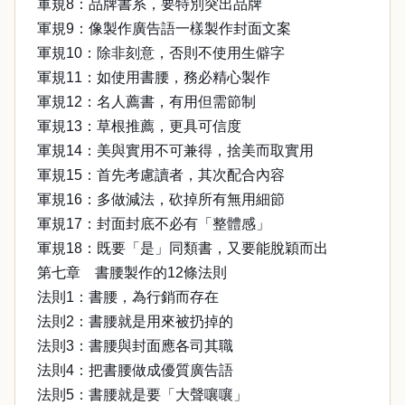
軍規8：品牌書系，要特別突出品牌
軍規9：像製作廣告語一樣製作封面文案
軍規10：除非刻意，否則不使用生僻字
軍規11：如使用書腰，務必精心製作
軍規12：名人薦書，有用但需節制
軍規13：草根推薦，更具可信度
軍規14：美與實用不可兼得，捨美而取實用
軍規15：首先考慮讀者，其次配合內容
軍規16：多做減法，砍掉所有無用細節
軍規17：封面封底不必有「整體感」
軍規18：既要「是」同類書，又要能脫穎而出
第七章 書腰製作的12條法則
法則1：書腰，為行銷而存在
法則2：書腰就是用來被扔掉的
法則3：書腰與封面應各司其職
法則4：把書腰做成優質廣告語
法則5：書腰就是要「大聲嚷嚷」