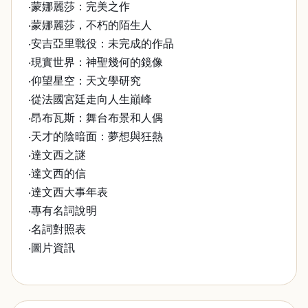
‧蒙娜麗莎：完美之作
‧蒙娜麗莎，不朽的陌生人
‧安吉亞里戰役：未完成的作品
‧現實世界：神聖幾何的鏡像
‧仰望星空：天文學研究
‧從法國宮廷走向人生巔峰
‧昂布瓦斯：舞台布景和人偶
‧天才的陰暗面：夢想與狂熱
‧達文西之謎
‧達文西的信
‧達文西大事年表
‧專有名詞說明
‧名詞對照表
‧圖片資訊