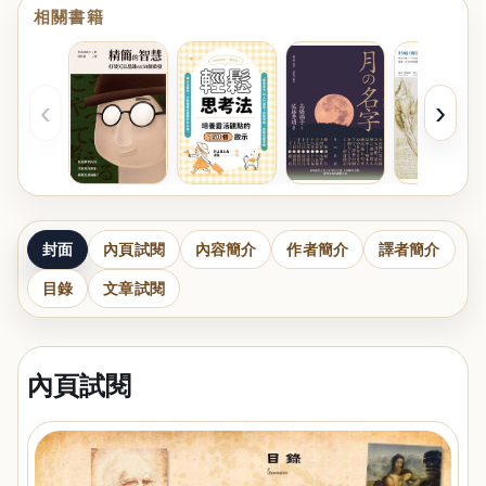
相關書籍
‹
›
封面
內頁試閱
內容簡介
作者簡介
譯者簡介
目錄
文章試閱
內頁試閱