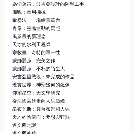
為切薩雷．波吉亞設計的防禦工事
備戰：軍用機械
暈塗法：一場繪畫革命
肖像：靈魂運動的寫照
風景畫的新理念
天才的水利工程師
宗教畫：奇特的單一性
蒙娜麗莎：完美之作
蒙娜麗莎，不朽的陌生人
安吉亞里戰役：未完成的作品
現實世界：神聖幾何的鏡像
仰望星空：天文學研究
從法國宮廷走向人生巔峰
昂布瓦斯：舞台布景和人偶
天才的陰暗面：夢想與狂熱
達文西之謎
達文西的信