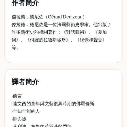
作者簡介
傑拉德．德尼佐（Gérard Denizeau）
傑拉德．德尼佐是一位法國藝術史學家。他出版了
許多藝術史的相關著作：《對話藝術》、《夏加
爾》、《柯羅的拉魯斯城堡》、《視覺和聲音》
等。
譯者簡介
‧前言
‧達文西的童年與文藝復興時期的佛羅倫斯
‧全知全能的人
‧師與徒
‧菲利波．布魯內萊斯基的門徒