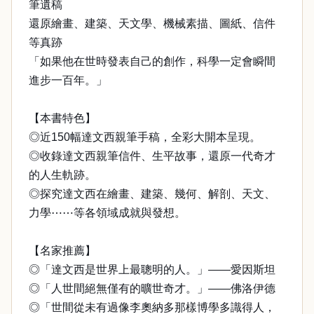
筆遺稿
還原繪畫、建築、天文學、機械素描、圖紙、信件
等真跡
「如果他在世時發表自己的創作，科學一定會瞬間
進步一百年。」
【本書特色】
◎近150幅達文西親筆手稿，全彩大開本呈現。
◎收錄達文西親筆信件、生平故事，還原一代奇才
的人生軌跡。
◎探究達文西在繪畫、建築、幾何、解剖、天文、
力學⋯⋯等各領域成就與發想。
【名家推薦】
◎「達文西是世界上最聰明的人。」——愛因斯坦
◎「人世間絕無僅有的曠世奇才。」——佛洛伊德
◎「世間從未有過像李奧納多那樣博學多識得人，