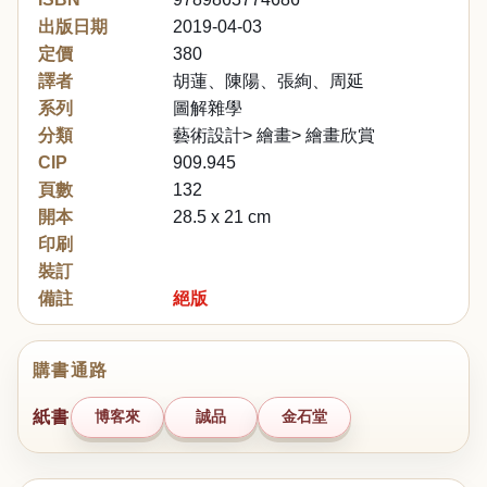
出版日期
2019-04-03
定價
380
譯者
胡蓮、陳陽、張絢、周延
系列
圖解雜學
分類
藝術設計> 繪畫> 繪畫欣賞
CIP
909.945
頁數
132
開本
28.5 x 21 cm
印刷
裝訂
備註
絕版
購書通路
紙書
博客來
誠品
金石堂