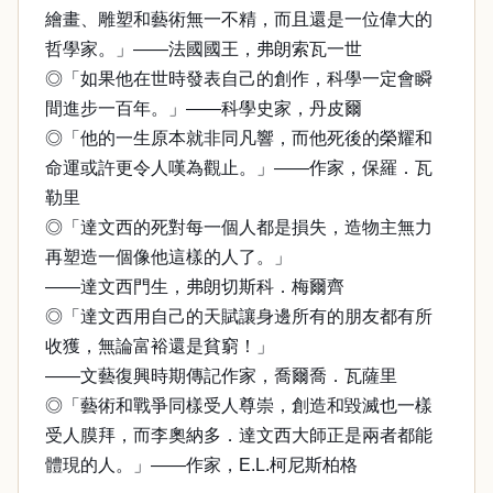
繪畫、雕塑和藝術無一不精，而且還是一位偉大的
哲學家。」——法國國王，弗朗索瓦一世
◎「如果他在世時發表自己的創作，科學一定會瞬
間進步一百年。」——科學史家，丹皮爾
◎「他的一生原本就非同凡響，而他死後的榮耀和
命運或許更令人嘆為觀止。」——作家，保羅．瓦
勒里
◎「達文西的死對每一個人都是損失，造物主無力
再塑造一個像他這樣的人了。」
——達文西門生，弗朗切斯科．梅爾齊
◎「達文西用自己的天賦讓身邊所有的朋友都有所
收獲，無論富裕還是貧窮！」
——文藝復興時期傳記作家，喬爾喬．瓦薩里
◎「藝術和戰爭同樣受人尊崇，創造和毀滅也一樣
受人膜拜，而李奧納多．達文西大師正是兩者都能
體現的人。」——作家，E.L.柯尼斯柏格