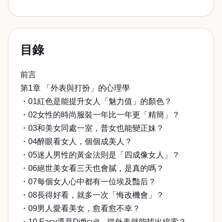
目錄
前言
第1章 「外表與打扮」的心理學
・01紅色是能提升女人「魅力值」的顏色？
・02女性的時尚服裝一年比一年更「精簡」？
・03和美女同處一室，普女也能變正妹？
・04醉眼看女人，個個成美人？
・05迷人男性的黃金法則是「四成像女人」？
・06絕世美女看三天也會膩，是真的嗎？
・07每個女人心中都有一位埃及豔后？
・08長得好看，就多一次「悔改機會」？
・09男人愛看美女，愈看愈不幸？
・10 Easy還是Difficult，從外表就能找出線索？