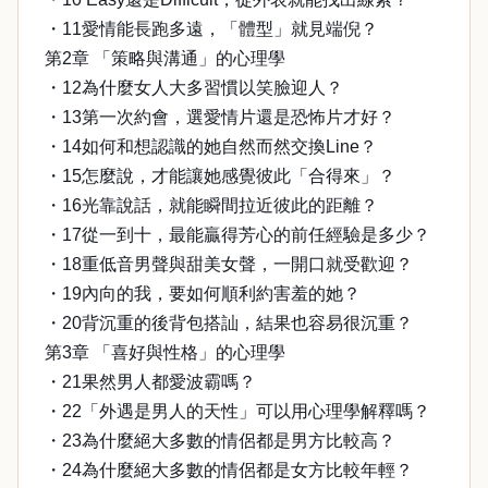
・11愛情能長跑多遠，「體型」就見端倪？
第2章 「策略與溝通」的心理學
・12為什麼女人大多習慣以笑臉迎人？
・13第一次約會，選愛情片還是恐怖片才好？
・14如何和想認識的她自然而然交換Line？
・15怎麼說，才能讓她感覺彼此「合得來」？
・16光靠說話，就能瞬間拉近彼此的距離？
・17從一到十，最能贏得芳心的前任經驗是多少？
・18重低音男聲與甜美女聲，一開口就受歡迎？
・19內向的我，要如何順利約害羞的她？
・20背沉重的後背包搭訕，結果也容易很沉重？
第3章 「喜好與性格」的心理學
・21果然男人都愛波霸嗎？
・22「外遇是男人的天性」可以用心理學解釋嗎？
・23為什麼絕大多數的情侶都是男方比較高？
・24為什麼絕大多數的情侶都是女方比較年輕？