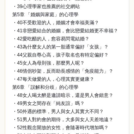
・39心理學家也推薦的社交網站
第5章 「婚姻與家庭」的心理學
・40不受歡迎的人，婚姻才會幸福美滿？
・41非戀愛結合的婚姻，會比戀愛結婚更不幸福？
・42愛吃醋的人，愈容易閃電結婚？
・43為什麼女人的第一胎通常偏好「女孩」？
・44父親自尊心高，孩子取名也有特定偏好？
・45女人為母則強，那麼男人呢？
・46情侶吵架，反而助長感情的「免疫能力」？
・47每天做愛的人，心理其實更健康？
第6章 「誤解和分歧」的心理學
・48女人喝太醉是邀請暗示，還是男人會錯意？
・49男女之間存在「純友誼」嗎？
・50外遇的標準，男人與女人其實大不同？
・51男人對約會的期待，大多與女人天差地遠？
・52性觀念開放的女性，會隨著時代增加嗎？