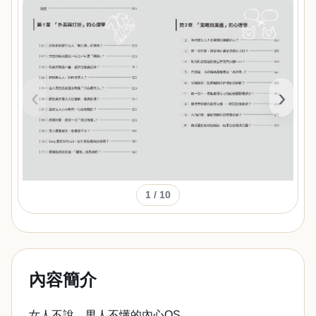
‹
›
1
/ 10
內容簡介
女人不說、男人不懂的內心OS