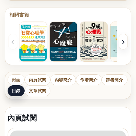
相關書籍
‹
›
封面
內頁試閱
內容簡介
作者簡介
譯者簡介
目錄
文章試閱
內頁試閱