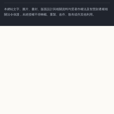
本網站文字、圖片、書封、版面設計與相關資料均受著作權法及智慧財產權相
關法令保護，未經授權不得轉載、重製、改作、散布或作其他利用。