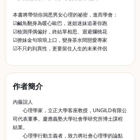
本書將帶領你洞悉男女心理的祕密，進而學會：
☑鹹魚翻身為暖心歐巴，迷姐迷妹追著你跑
☑檢測擇偶偏好，終結單相思、迴避爛桃花
☑撩妹金句琅琅上口，變身茶水間戀愛專家
☑不只釣到異性，更要留住人生的未來伴侶
作者簡介
內藤誼人
心理學家，立正大學客座教授，UNGILD有限公
司代表董事。慶應義塾大學社會學研究所博士課程
結業。
心理學行動主義者，致力將社會心理學的論點