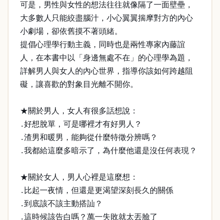
可是，男性與女性的想法往往就像隔了一面壁壘，
大多數人只能絞盡腦汁，小心翼翼揣摩對方的內心
小劇場，卻依舊摸不著頭緒。
提倡心理學行動主義，同時也是兩性專家內藤誼
人，在本書中以「身邊無處不在」的心理學為題，
詳解男人與女人的內心世界，指導你該如何跨越阻
礙，讓喜歡的對象目光離不開你。
★關於男人，女人有很多話想說：
․好想脫單，可是哪裡才有好男人？
․渣男和暖男，能夠從什麼特徵分辨嗎？
․我都給這麼多暗示了，為什麼他還是沒任何表現？
★關於女人，男人心裡是這麼想：
․比起一夜情，但還是更渴望深刻長久的關係
․到底該不該主動搭訕？
․這時候該告白嗎？萬一失敗就太丟臉了