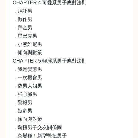
CHAPTER 4 可愛系男子應對法則
．拜託男
．做作男
．拜金男
．星巴克男
．小熊維尼男
．傾向與對策
CHAPTER 5 輕浮系男子應對法則
．我是變態男
．一次機會男
．偽男大姐男
．強心臟男
．警報男
．短劇男
．傾向與對策
．彆扭男子交友關係圖
．突變種！新型彆扭男子