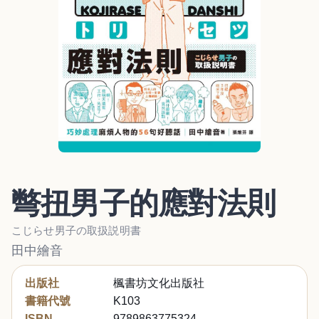
彆扭男子的應對法則
こじらせ男子の取扱説明書
田中繪音
出版社
楓書坊文化出版社
書籍代號
K103
ISBN
9789863775324