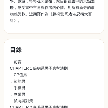
學、旅遊，每每在閱讀後，親自前往書中的景點遊
歷，感受書中主角與作者的心情。對所有新奇的事
物感興趣。近期譯作為《超視覺 忍者＆忍術大百
科》。
目錄
．前言
CHAPTER 1 節約系男子應對法則
．CP值男
．節能男
．手機男
．副業男
．傾向與對策
CHAPTER 2 龜毛系男子應對法則