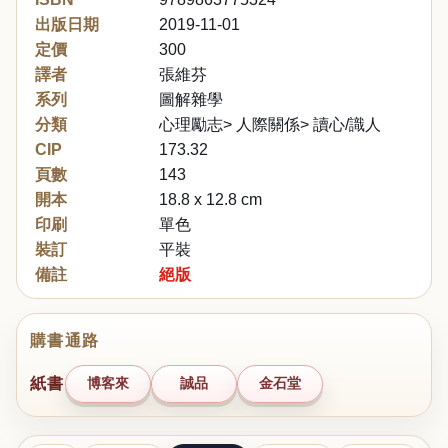
出版日期
2019-11-01
定價
300
譯者
張維芬
系列
圖解雜學
分類
心理勵志> 人際關係> 讀心/識人
CIP
173.32
頁數
143
開本
18.8 x 12.8 cm
印刷
單色
裝訂
平裝
備註
絕版
購書通路
紙書
博客來
誠品
金石堂