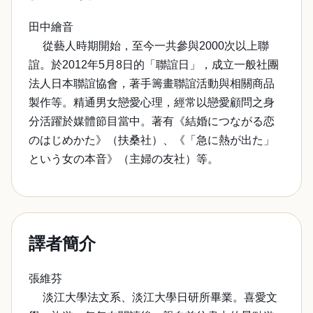
田中繪音
從藝人時期開始，至今一共參與2000次以上聯
誼。於2012年5月8日的「聯誼日」，成立一般社團
法人日本聯誼協會，著手籌畫聯誼活動與相關商品
製作等。精通男女戀愛心理，經常以戀愛顧問之身
分活躍於媒體節目當中。著有《結婚につながる恋
のはじめかた》（扶桑社）、《「急に熱が出た」
という女の本音》（主婦の友社）等。
譯者簡介
張維芬
淡江大學法文系、淡江大學日研所畢業。喜愛文