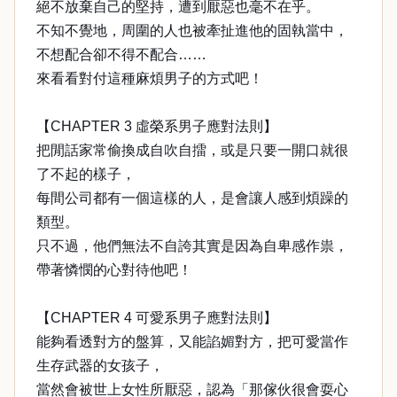
絕不放棄自己的堅持，遭到厭惡也毫不在乎。
不知不覺地，周圍的人也被牽扯進他的固執當中，
不想配合卻不得不配合……
來看看對付這種麻煩男子的方式吧！
【CHAPTER 3 虛榮系男子應對法則】
把閒話家常偷換成自吹自擂，或是只要一開口就很
了不起的樣子，
每間公司都有一個這樣的人，是會讓人感到煩躁的
類型。
只不過，他們無法不自誇其實是因為自卑感作祟，
帶著憐憫的心對待他吧！
【CHAPTER 4 可愛系男子應對法則】
能夠看透對方的盤算，又能諂媚對方，把可愛當作
生存武器的女孩子，
當然會被世上女性所厭惡，認為「那傢伙很會耍心