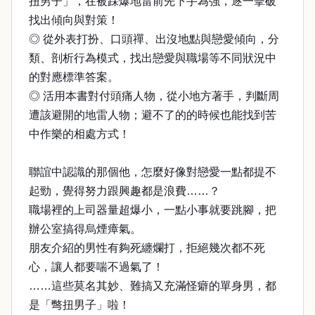
扭男子」，在被踩爆地雷前先下手為強，逐一擊破
找出傾向與對策！
◎ 從外表打扮、口頭禪、出沒地點與戀愛傾向，分
類、剖析行為模式，找出戀愛與職場等不同狀況中
的對應標準答案。
◎ 活用本書對付頭痛人物，從小地方著手，判斷周
遭該避開的地雷人物；避不了的的時候也能找到苦
中作樂的相處方式！
聯誼中認識的那個他，怎麼好像對戀愛一點都提不
起勁，覺得努力跟興趣都是浪費……？
職場裡的上司器量超爆小，一點小事就要跳腳，把
辦公室搞得烏煙瘴氣。
朋友介紹的男性有夠死纏爛打，拒絕幾次都不死
心，讓人都要喘不過氣了！
……這些莫名其妙、難搞又充滿怪癖的單身男，都
是「彆扭男子」啦！