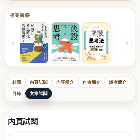
相關書籍
‹
›
封面
內頁試閱
內容簡介
作者簡介
譯者簡介
目錄
文章試閱
內頁試閱