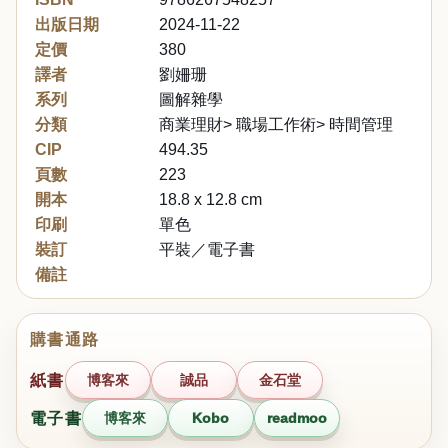
出版日期
2024-11-22
定價
380
譯者
劉姍珊
系列
圖解雜學
分類
商業理財> 職場工作術> 時間管理
CIP
494.35
頁數
223
開本
18.8 x 12.8 cm
印刷
單色
裝訂
平裝／電子書
備註
購書通路
紙書
博客來
誠品
金石堂
電子書
博客來
Kobo
readmoo