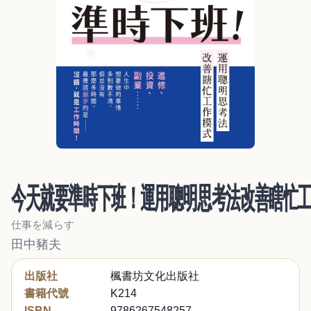
今天就要準時下班！運用聰明思考法改善瞎忙
仕事を減らす
田中豬夫
出版社
楓書坊文化出版社
書籍代號
K214
ISBN
9786267548257