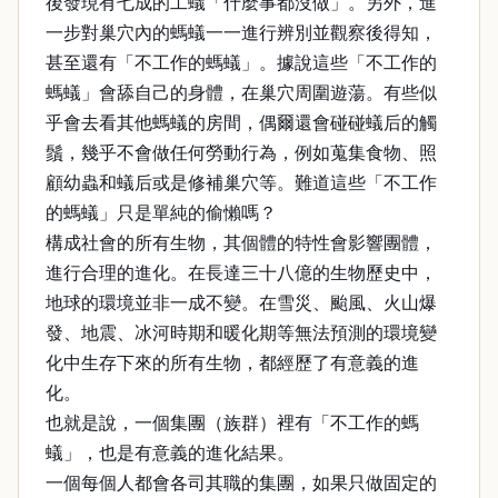
後發現有七成的工蟻「什麼事都沒做」。另外，進
一步對巢穴內的螞蟻一一進行辨別並觀察後得知，
甚至還有「不工作的螞蟻」。據說這些「不工作的
螞蟻」會舔自己的身體，在巢穴周圍遊蕩。有些似
乎會去看其他螞蟻的房間，偶爾還會碰碰蟻后的觸
鬚，幾乎不會做任何勞動行為，例如蒐集食物、照
顧幼蟲和蟻后或是修補巢穴等。難道這些「不工作
的螞蟻」只是單純的偷懶嗎？
構成社會的所有生物，其個體的特性會影響團體，
進行合理的進化。在長達三十八億的生物歷史中，
地球的環境並非一成不變。在雪災、颱風、火山爆
發、地震、冰河時期和暖化期等無法預測的環境變
化中生存下來的所有生物，都經歷了有意義的進
化。
也就是說，一個集團（族群）裡有「不工作的螞
蟻」，也是有意義的進化結果。
一個每個人都會各司其職的集團，如果只做固定的