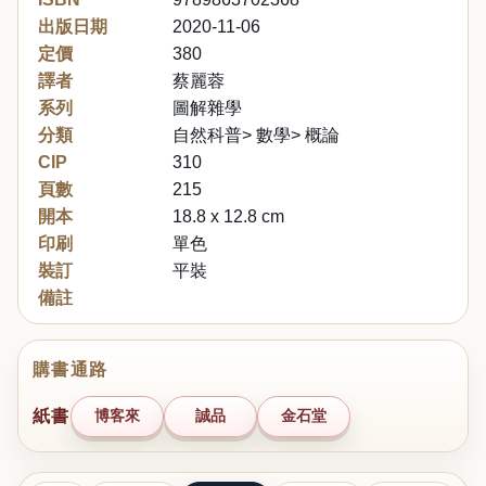
出版日期
2020-11-06
定價
380
譯者
蔡麗蓉
系列
圖解雜學
分類
自然科普> 數學> 概論
CIP
310
頁數
215
開本
18.8 x 12.8 cm
印刷
單色
裝訂
平裝
備註
購書通路
紙書
博客來
誠品
金石堂