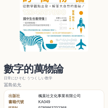
數字的萬物論
日常にひそむ うつくしい数学
冨島佑允
出版社
楓葉社文化事業有限公司
書籍代號
KA049
ISBN
9789863702368