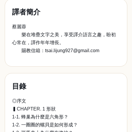
譯者簡介
蔡麗蓉
樂在堆疊文字之美，享受譯介語言之趣，盼初
心常在，譯作年年增長。
賜教信箱：tsai.lijung927@gmail.com
目錄
◎序文
▍CHAPTER. 1 形狀
1-1. 蜂巢為什麼是六角形？
1-2. 一圈圈的螺貝是如何形成？