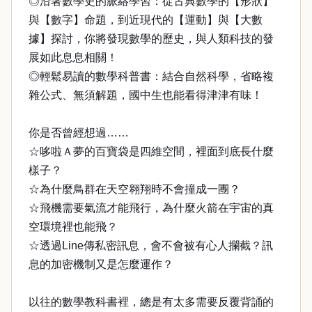
◎沿著數學史的脈絡學習：從古典數學的【形狀】
與【數字】命題，到近現代的【運動】與【大數
據】探討，你將發現數學的歷史，與人類科技的發
展如此息息相關！
◎輕鬆易讀的數學科普書：結合自然科學，省略複
雜公式、無須解題，國中生也能看得津津有味！
你是否曾經想過……
☆哆啦Ａ夢的百寶袋是四維空間，裡面到底長什麼
樣子？
☆為什麼鳥群在天空翱翔時不會撞成一團？
☆飛機需要氣流才能飛行，為什麼火箭在宇宙的真
空環境裡也能飛？
☆透過Line傳私密訊息，會不會被有心人攔截？訊
息的加密機制又是怎麼運作？
以往的數學教科書裡，總是有太多需要反覆背誦的