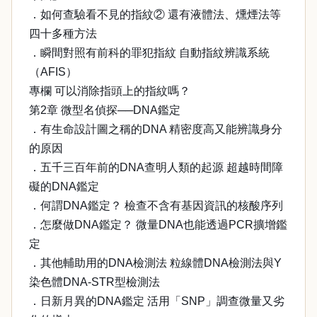
．如何查驗看不見的指紋② 還有液體法、燻煙法等
四十多種方法
．瞬間對照有前科的罪犯指紋 自動指紋辨識系統
（AFIS）
專欄 可以消除指頭上的指紋嗎？
第2章 微型名偵探──DNA鑑定
．有生命設計圖之稱的DNA 精密度高又能辨識身分
的原因
．五千三百年前的DNA查明人類的起源 超越時間障
礙的DNA鑑定
．何謂DNA鑑定？ 檢查不含有基因資訊的核酸序列
．怎麼做DNA鑑定？ 微量DNA也能透過PCR擴增鑑
定
．其他輔助用的DNA檢測法 粒線體DNA檢測法與Y
染色體DNA-STR型檢測法
．日新月異的DNA鑑定 活用「SNP」調查微量又劣