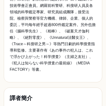
技術學會正會員。網羅前科警研、科搜研人員及各
領域的科學鑑定專家、研究員組成團隊，接受法
院、檢察與警察等官方機構、律師、企業、個人的
委託，平均每年經手超過800件鑑定案件。另外也擔
任《腦科學先生》、《相棒》、《破案天才伽利
略》、《絕對零度》、《Unnatural法醫女王》、
《Trace～科搜研之男～》等熱門日劇的科學搜查指
導和監修。主要著作有《あの事件の犯人は、これ
で浮かび上がった！科学捜査》（主婦之友社）、
《犯人は知らない科学捜査の最前線》（MEDIA
FACTORY）等書。
譯者簡介