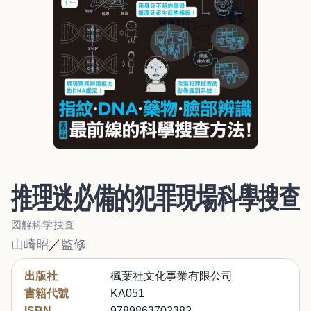
推理迷必備的犯罪現場科學搜查
図解科学捜査
山崎昭
／
監修
出版社
楓葉社文化事業有限公司
書籍代號
KA051
ISBN
9789863702382