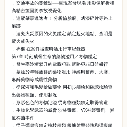
．交通事故的關鍵點──重現案發現場 用影像解析和
高精密製圖將事故視覺化
．追蹤肇事逃逸者！ 分析輪胎痕、烤漆碎片等路上
痕跡
．追究火災原因的火災鑑定 鎖定起火地點、查明是
縱火或失火
．專欄 在案件搜查時活用行車紀錄器
第7章 時刻威脅生命的藥物濫用／毒物鑑定
．發生率逐漸攀升的電腦犯罪 網路犯罪日益盛行
．蔓延於年輕族群的藥物濫用 神經興奮劑、大麻、
麻醉藥物等成癮性藥物
．從尿液和毛髮檢驗藥物 用初步篩檢和確認檢驗查
出藥物種類、使用狀況
．形形色色的毒物氾濫 從毒物種類鎖定取得管道
．生物化學武器的威脅 沙林毒氣、VX神經毒劑、炭
疽桿菌事件
．從子彈傷痕鎖定槍枝種類 根據射擊殘跡和彈痕鎖