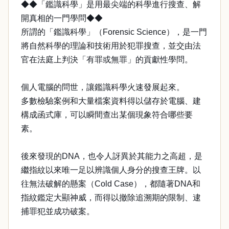
◆◆「鑑識科學」是用最尖端的科學進行搜查、解
開真相的一門學問◆◆
所謂的「鑑識科學」（Forensic Science），是一門
將自然科學的理論和技術用於犯罪搜查，並交由法
官在法庭上判決「有罪或無罪」的貢獻性學問。
個人電腦的問世，讓鑑識科學火速發展起來。
多數檢驗案例和大量檔案資料得以儲存於電腦、建
構成函式庫，可以瞬間查出某個現象符合哪些要
素。
後來發現的DNA，也令人訝異於其能力之高超，是
繼指紋以來唯一足以辨識個人身分的搜查王牌。以
往無法破解的懸案（Cold Case），都隨著DNA和
指紋鑑定大顯神威，而得以撤除追溯期的限制、逮
捕罪犯並成功破案。