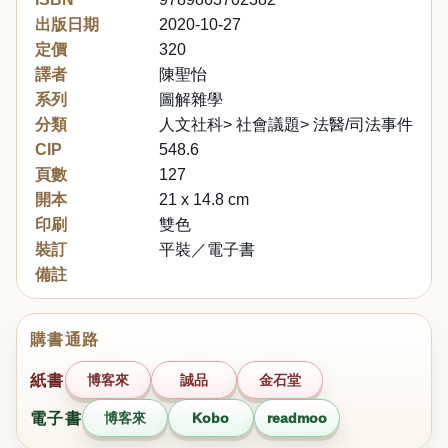
出版日期
2020-10-27
定價
320
譯者
陳聖怡
系列
圖解雜學
分類
人文社科> 社會議題> 法醫/司法事件
CIP
548.6
頁數
127
開本
21 x 14.8 cm
印刷
雙色
裝訂
平裝／電子書
備註
購書通路
紙書
博客來
誠品
金石堂
電子書
博客來
Kobo
readmoo