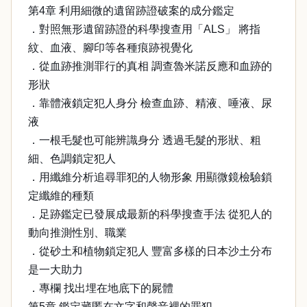
第4章 利用細微的遺留跡證破案的成分鑑定
．對照無形遺留跡證的科學搜查用「ALS」 將指
紋、血液、腳印等各種痕跡視覺化
．從血跡推測罪行的真相 調查魯米諾反應和血跡的
形狀
．靠體液鎖定犯人身分 檢查血跡、精液、唾液、尿
液
．一根毛髮也可能辨識身分 透過毛髮的形狀、粗
細、色調鎖定犯人
．用纖維分析追尋罪犯的人物形象 用顯微鏡檢驗鎖
定纖維的種類
．足跡鑑定已發展成最新的科學搜查手法 從犯人的
動向推測性別、職業
．從砂土和植物鎖定犯人 豐富多樣的日本沙土分布
是一大助力
．專欄 找出埋在地底下的屍體
第5章 鑑定藏匿在文字和聲音裡的罪犯