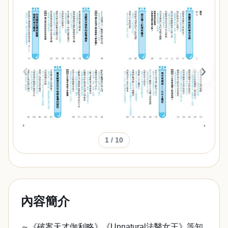
‹
›
1
/ 10
內容簡介
～《破案天才伽利略》《Unnatural法醫女王》等知