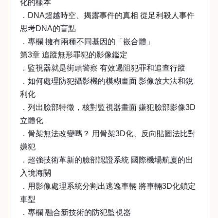
化的樣本
．DNA超越時空、揭露事件的真相 從足利殺人事件
思考DNA的盲點
．專欄 擁有兩種不同基因的「嵌合體」
第3章 追蹤無形罪犯的影像鑑定
．監視器就是街頭警察 有效遏阻犯罪和追查行蹤
．如何處理防犯攝影機的模糊畫面 影像放大法和銳
利化
．列出臉部特徵，核對監視器畫面 嫌犯臉部影像3D
立體化
．骨架無法改變嗎？ 用骨架3D化、反向貼圖法比對
嫌犯
．超強技術革新的臉部認證系統 國際機場航廈的出
入境海關
．用影像處理系統分割出逃逸車輛 將車輛3D化鎖定
車型
．專欄 融合新技術的防犯監視器