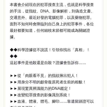
本書會介紹現在的犯罪搜查主流，也就是科學搜查
的手法，從指紋、DNA、影像解析，到偽造文書、
交通意外、最近好發的電腦犯罪，以及藥物犯罪。
面對不知何時會降臨到自己身上的犯罪事件，各位
最好都要知道，任何細枝末節都可能成為關鍵證
據。
◆◆科學證據從不說謊！引領你找出「真相」！
◆◆
這起事件是他殺還是自殺？證據會告訴你……
►►從「肉眼看不見」的指紋揪出犯人！
►►用身分不明的顱骨復原死者生前的相貌！
►►展現驚異辨識能力的DNA鑑定！
►►改變犯罪搜查的影像識別系統！
►►血液、體液、體毛、腳印……靠遺留跡證可以