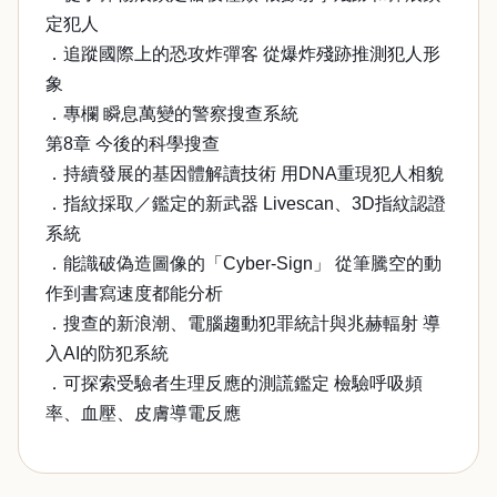
定犯人
．追蹤國際上的恐攻炸彈客 從爆炸殘跡推測犯人形
象
．專欄 瞬息萬變的警察搜查系統
第8章 今後的科學搜查
．持續發展的基因體解讀技術 用DNA重現犯人相貌
．指紋採取／鑑定的新武器 Livescan、3D指紋認證
系統
．能識破偽造圖像的「Cyber-Sign」 從筆騰空的動
作到書寫速度都能分析
．搜查的新浪潮、電腦趨動犯罪統計與兆赫輻射 導
入AI的防犯系統
．可探索受驗者生理反應的測謊鑑定 檢驗呼吸頻
率、血壓、皮膚導電反應