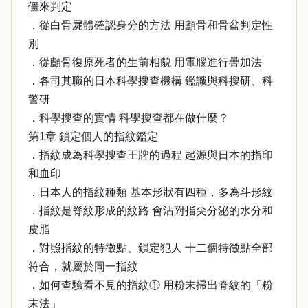
僵來判定
．從白骨屍體確認身分的方法 用顱骨和骨盆判定性
別
．從顱骨復原死者的生前相貌 用電腦進行疊加法
．各司其職的日本科學搜查機構 鑑識與科搜研、科
警研
．科學搜查的實情 科學搜查都在做什麼？
第1章 鎖定個人的指紋鑑定
．指紋成為科學搜查王牌的過程 起源與日本的指印
和血印
．日本人的指紋種類 基本形狀有四種，多為斗形紋
．指紋是脊紋形成的紋路 會沾附指尖分泌的水分和
皮脂
．對照指紋的特徵點、鎖定犯人 十二個特徵點全部
符合，就屬於同一指紋
．如何查驗看不見的指紋① 用粉末掃出脊紋的「粉
末法」