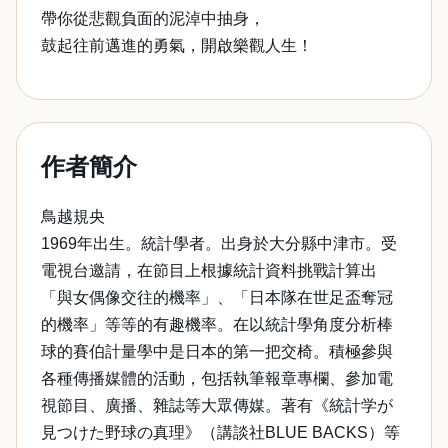
帶你從悲觀負面的泥淖中抽身，
鼓起往前邁進的勇氣，開啟樂觀人生！
作者簡介
鳥越規央
1969年出生。統計學者。出身於大分縣中津市。受
電視台邀請，在節目上根據統計資料挑戰計算出
「與女偶像交往的機率」、「日本隊在世足盃奪冠
的機率」等等的有趣機率。在以統計學角度分析棒
球的賽伯計量學中是日本的第一把交椅。積極參與
各種傳播媒體的活動，包括執筆報章專欄、參加電
視節目、廣播、雜誌等大眾傳媒。著有《統計学が
見つけた野球の真理》（講談社BLUE BACKS）等