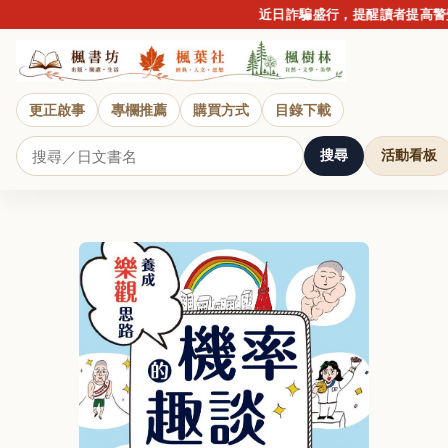
近日詐騙盛行，提醒讀者提高警覺
更正啟事
專欄推薦
購買方式
目錄下載
搜尋
活動看板