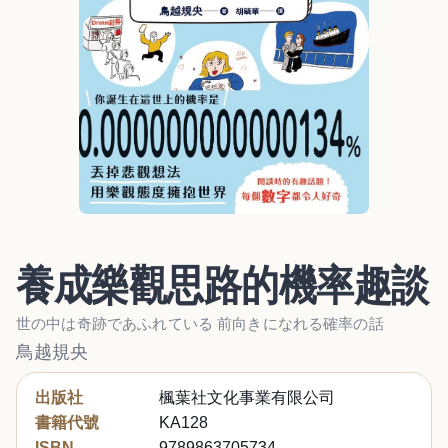
養成樂觀思路的機率趣談
世の中は奇跡であふれている 前向きになれる確率の話
鳥越規央
出版社
楓葉社文化事業有限公司
書籍代號
KA128
ISBN
9789863705734