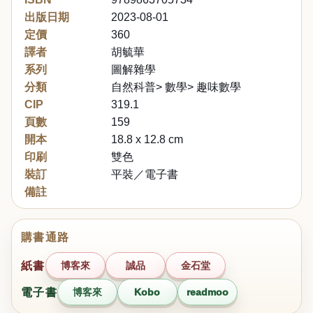
出版日期
2023-08-01
定價
360
譯者
胡毓華
系列
圖解雜學
分類
自然科普> 數學> 趣味數學
CIP
319.1
頁數
159
開本
18.8 x 12.8 cm
印刷
雙色
裝訂
平裝／電子書
備註
購書通路
紙書
博客來
誠品
金石堂
電子書
博客來
Kobo
readmoo