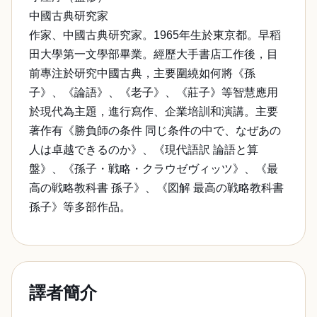
中國古典研究家
作家、中國古典研究家。1965年生於東京都。早稻
田大學第一文學部畢業。經歷大手書店工作後，目
前專注於研究中國古典，主要圍繞如何將《孫
子》、《論語》、《老子》、《莊子》等智慧應用
於現代為主題，進行寫作、企業培訓和演講。主要
著作有《勝負師の条件 同じ条件の中で、なぜあの
人は卓越できるのか》、《現代語訳 論語と算
盤》、《孫子・戦略・クラウゼヴィッツ》、《最
高の戦略教科書 孫子》、《図解 最高の戦略教科書
孫子》等多部作品。
譯者簡介