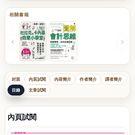
相關書籍
‹
›
封面
內頁試閱
內容簡介
作者簡介
譯者簡介
目錄
文章試閱
內頁試閱