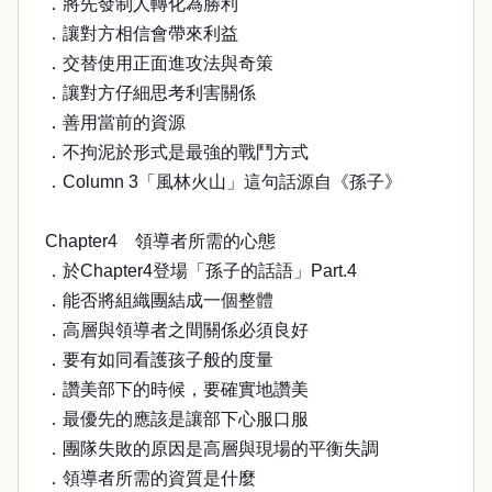
．將先發制人轉化為勝利
．讓對方相信會帶來利益
．交替使用正面進攻法與奇策
．讓對方仔細思考利害關係
．善用當前的資源
．不拘泥於形式是最強的戰鬥方式
．Column 3「風林火山」這句話源自《孫子》
Chapter4 領導者所需的心態
．於Chapter4登場「孫子的話語」Part.4
．能否將組織團結成一個整體
．高層與領導者之間關係必須良好
．要有如同看護孩子般的度量
．讚美部下的時候，要確實地讚美
．最優先的應該是讓部下心服口服
．團隊失敗的原因是高層與現場的平衡失調
．領導者所需的資質是什麼