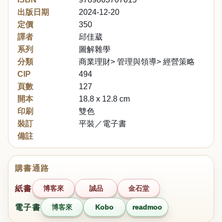
出版日期
2024-12-20
定價
350
譯者
邱佳葳
系列
圖解雜學
分類
商業理財> 管理與領導> 經營策略
CIP
494
頁數
127
開本
18.8 x 12.8 cm
印刷
雙色
裝訂
平裝／電子書
備註
購書通路
紙書
博客來
誠品
金石堂
電子書
博客來
Kobo
readmoo