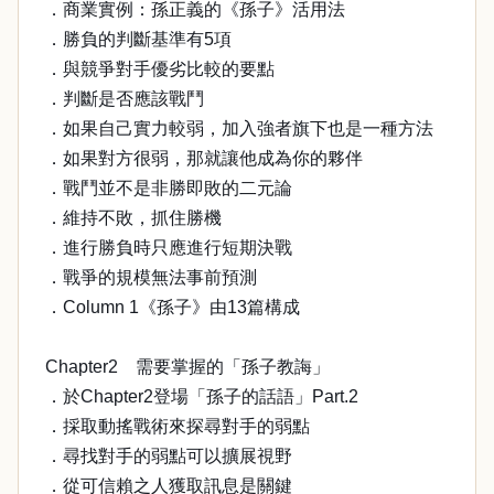
．商業實例：孫正義的《孫子》活用法
．勝負的判斷基準有5項
．與競爭對手優劣比較的要點
．判斷是否應該戰鬥
．如果自己實力較弱，加入強者旗下也是一種方法
．如果對方很弱，那就讓他成為你的夥伴
．戰鬥並不是非勝即敗的二元論
．維持不敗，抓住勝機
．進行勝負時只應進行短期決戰
．戰爭的規模無法事前預測
．Column 1《孫子》由13篇構成
Chapter2 需要掌握的「孫子教誨」
．於Chapter2登場「孫子的話語」Part.2
．採取動搖戰術來探尋對手的弱點
．尋找對手的弱點可以擴展視野
．從可信賴之人獲取訊息是關鍵