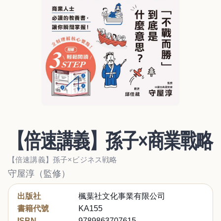
【倍速講義】孫子×商業戰略
【倍速講義】孫子×ビジネス戦略
守屋淳（監修）
出版社
楓葉社文化事業有限公司
書籍代號
KA155
ISBN
9789863707615