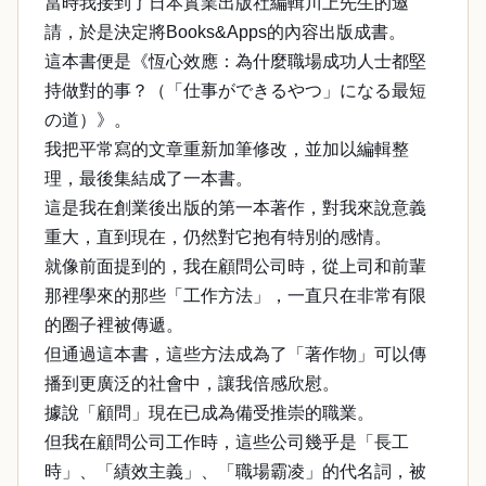
當時我接到了日本實業出版社編輯川上先生的邀
請，於是決定將Books&Apps的內容出版成書。
這本書便是《恆心效應：為什麼職場成功人士都堅
持做對的事？（「仕事ができるやつ」になる最短
の道）》。
我把平常寫的文章重新加筆修改，並加以編輯整
理，最後集結成了一本書。
這是我在創業後出版的第一本著作，對我來說意義
重大，直到現在，仍然對它抱有特別的感情。
就像前面提到的，我在顧問公司時，從上司和前輩
那裡學來的那些「工作方法」，一直只在非常有限
的圈子裡被傳遞。
但通過這本書，這些方法成為了「著作物」可以傳
播到更廣泛的社會中，讓我倍感欣慰。
據說「顧問」現在已成為備受推崇的職業。
但我在顧問公司工作時，這些公司幾乎是「長工
時」、「績效主義」、「職場霸凌」的代名詞，被