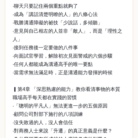
‧聊天只要記住兩個重點就夠了
‧成為「講話清楚明瞭的人」的八條心法
‧戰勝溝通障礙的祕技「少說話，多傾聽」
‧意見與自己相左的人並非「敵人」，而是「理性之
人」
‧接到任務後一定要做的八件事
‧向面試官學習，解除初次見面警戒的六個步驟
‧任何人都能成為溝通高手的唯一要點
‧當需求無法滿足時，正是溝通能力發揮的時候
▎第4章 「深思熟慮的能力」教你看清事物的本質
職場高手每天都在實踐的習慣
‧「聰明的平凡人」無法更進一步的五個原因
‧顧問公司對部下施行的八項訓練
‧沒失敗過的人，沒人會信任
‧對商務人士來說「升遷」的真正意義是什麼？