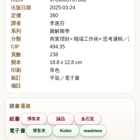
出版日期
2025-03-24
定價
380
譯者
李惠芬
系列
圖解雜學
分類
商業理財> 職場工作術> 思考邏輯／決斷
CIP
494.35
頁數
238
開本
18.8 x 12.8 cm
印刷
單色
裝訂
平裝／電子書
備註
購書通路
紙書
博客來
誠品
金石堂
電子書
博客來
Kobo
readmoo