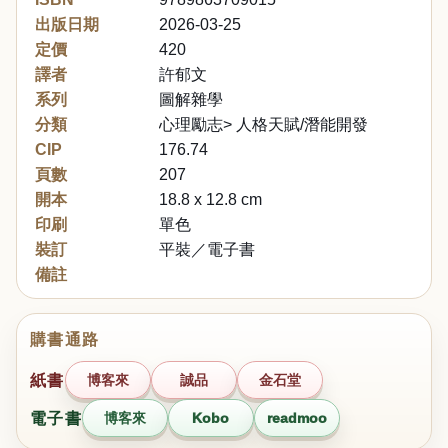
出版日期
2026-03-25
定價
420
譯者
許郁文
系列
圖解雜學
分類
心理勵志> 人格天賦/潛能開發
CIP
176.74
頁數
207
開本
18.8 x 12.8 cm
印刷
單色
裝訂
平裝／電子書
備註
購書通路
紙書
博客來
誠品
金石堂
電子書
博客來
Kobo
readmoo