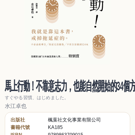
馬上行動！不靠意志力，也能自然開始的34個
すぐやる習慣、はじめました。
水江卓也
出版社
楓葉社文化事業有限公司
書籍代號
KA185
ISBN
9789863709015