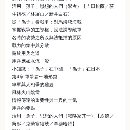
活用「孫子」思想的人們（學者）【吉田松蔭／荻
生徂徠／林羅山／新井白石】
從「孫子」看戰爭：對馬海峽海戰
掌握戰爭的主導權，設法誘導敵軍
名將的攻勢之所以無法抵擋的原因
戰力的集中與分散
關於用兵之道
用兵應如水流一般
小知識：「孫子」在中國、「孫子」在日本
第4章 軍爭篇〜地形篇
率軍與人相爭的難處
風林火山陰雷
情報傳達的重要性與士兵的士氣
用兵的要點
活用「孫子」思想的人們（戰略家其一）【尉繚／
吳起／克勞塞維茨／李德哈特】