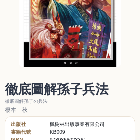
徹底圖解孫子兵法
徹底圖解孫子の兵法
榎本 秋
出版社
楓樹林出版事業有限公司
書籍代號
KB009
ISBN
9789866023361