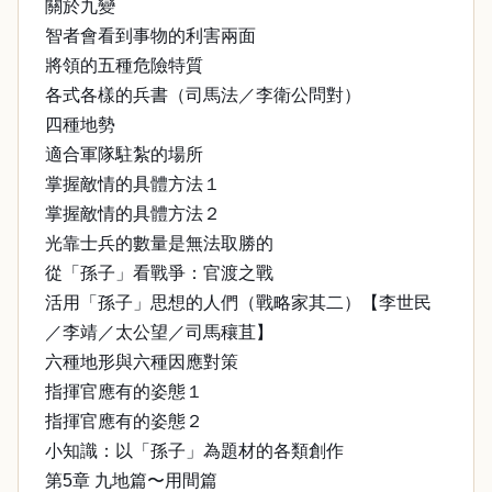
關於九變
智者會看到事物的利害兩面
將領的五種危險特質
各式各樣的兵書（司馬法／李衛公問對）
四種地勢
適合軍隊駐紮的場所
掌握敵情的具體方法１
掌握敵情的具體方法２
光靠士兵的數量是無法取勝的
從「孫子」看戰爭：官渡之戰
活用「孫子」思想的人們（戰略家其二）【李世民
／李靖／太公望／司馬穰苴】
六種地形與六種因應對策
指揮官應有的姿態１
指揮官應有的姿態２
小知識：以「孫子」為題材的各類創作
第5章 九地篇〜用間篇