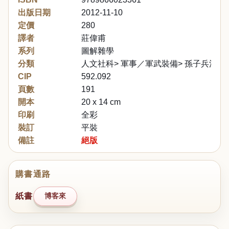
出版日期
2012-11-10
定價
280
譯者
莊偉甫
系列
圖解雜學
分類
人文社科> 軍事／軍武裝備> 孫子兵法與
CIP
592.092
頁數
191
開本
20 x 14 cm
印刷
全彩
裝訂
平裝
備註
絕版
購書通路
紙書
博客來