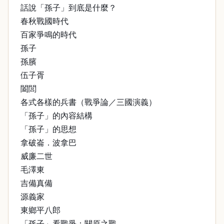
話說「孫子」到底是什麼？
春秋戰國時代
百家爭鳴的時代
孫子
孫臏
伍子胥
闔閭
各式各樣的兵書（戰爭論／三國演義）
「孫子」的內容結構
「孫子」的思想
拿破崙．波拿巴
威廉二世
毛澤東
吉備真備
源義家
東鄉平八郎
「孫子」看戰爭：關原之戰