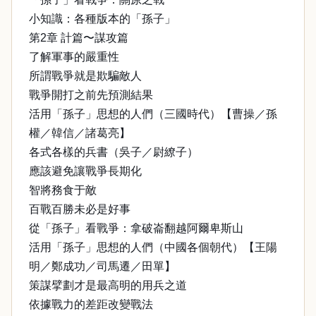
小知識：各種版本的「孫子」
第2章 計篇〜謀攻篇
了解軍事的嚴重性
所謂戰爭就是欺騙敵人
戰爭開打之前先預測結果
活用「孫子」思想的人們（三國時代）【曹操／孫
權／韓信／諸葛亮】
各式各樣的兵書（吳子／尉繚子）
應該避免讓戰爭長期化
智將務食于敵
百戰百勝未必是好事
從「孫子」看戰爭：拿破崙翻越阿爾卑斯山
活用「孫子」思想的人們（中國各個朝代）【王陽
明／鄭成功／司馬遷／田單】
策謀擘劃才是最高明的用兵之道
依據戰力的差距改變戰法