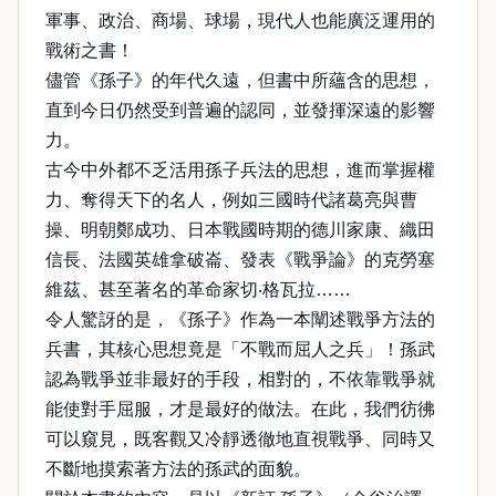
軍事、政治、商場、球場，現代人也能廣泛運用的
戰術之書！
儘管《孫子》的年代久遠，但書中所蘊含的思想，
直到今日仍然受到普遍的認同，並發揮深遠的影響
力。
古今中外都不乏活用孫子兵法的思想，進而掌握權
力、奪得天下的名人，例如三國時代諸葛亮與曹
操、明朝鄭成功、日本戰國時期的德川家康、織田
信長、法國英雄拿破崙、發表《戰爭論》的克勞塞
維茲、甚至著名的革命家切‧格瓦拉……
令人驚訝的是，《孫子》作為一本闡述戰爭方法的
兵書，其核心思想竟是「不戰而屈人之兵」！孫武
認為戰爭並非最好的手段，相對的，不依靠戰爭就
能使對手屈服，才是最好的做法。在此，我們彷彿
可以窺見，既客觀又冷靜透徹地直視戰爭、同時又
不斷地摸索著方法的孫武的面貌。