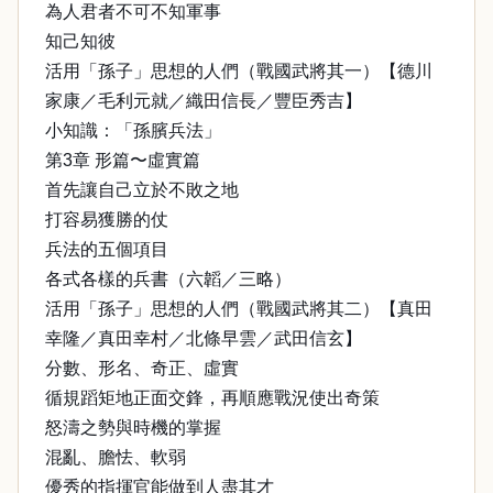
為人君者不可不知軍事
知己知彼
活用「孫子」思想的人們（戰國武將其一）【德川
家康／毛利元就／織田信長／豐臣秀吉】
小知識：「孫臏兵法」
第3章 形篇〜虛實篇
首先讓自己立於不敗之地
打容易獲勝的仗
兵法的五個項目
各式各樣的兵書（六韜／三略）
活用「孫子」思想的人們（戰國武將其二）【真田
幸隆／真田幸村／北條早雲／武田信玄】
分數、形名、奇正、虛實
循規蹈矩地正面交鋒，再順應戰況使出奇策
怒濤之勢與時機的掌握
混亂、膽怯、軟弱
優秀的指揮官能做到人盡其才