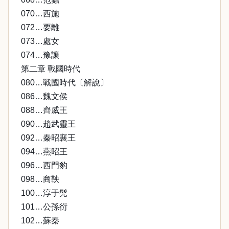
070…西施
072…要離
073…處女
074…豫讓
第二章 戰國時代
080…戰國時代〔解說〕
086…魏文侯
088…齊威王
090…趙武靈王
092…秦昭襄王
094…燕昭王
096…西門豹
098…商鞅
100…淳于髡
101…公孫衍
102…蘇秦