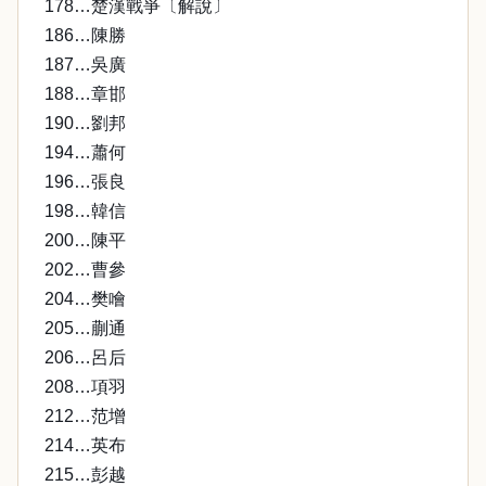
178…楚漢戰爭〔解說〕
186…陳勝
187…吳廣
188…章邯
190…劉邦
194…蕭何
196…張良
198…韓信
200…陳平
202…曹參
204…樊噲
205…蒯通
206…呂后
208…項羽
212…范增
214…英布
215…彭越