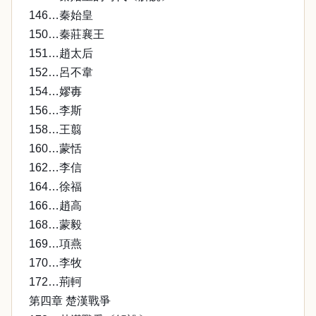
146…秦始皇
150…秦莊襄王
151…趙太后
152…呂不韋
154…嫪毐
156…李斯
158…王翦
160…蒙恬
162…李信
164…徐福
166…趙高
168…蒙毅
169…項燕
170…李牧
172…荊軻
第四章 楚漢戰爭