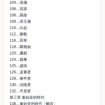
104…張儀
106…屈原
108…聶政
109…宋王偃
110…白起
112…樂毅
116…田單
118…藺相如
120…廉頗
124…趙奢
125…趙括
126…孟嘗君
128…春申君
130…信陵君
132…平原君
第三章 秦始皇的時代
138…秦始皇的時代〔解說〕