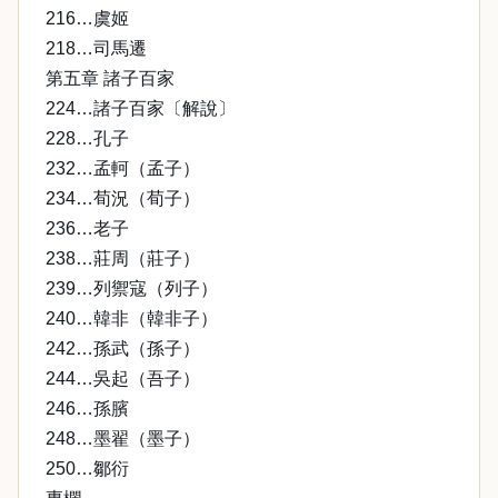
216…虞姬
218…司馬遷
第五章 諸子百家
224…諸子百家〔解說〕
228…孔子
232…孟軻（孟子）
234…荀況（荀子）
236…老子
238…莊周（莊子）
239…列禦寇（列子）
240…韓非（韓非子）
242…孫武（孫子）
244…吳起（吾子）
246…孫臏
248…墨翟（墨子）
250…鄒衍