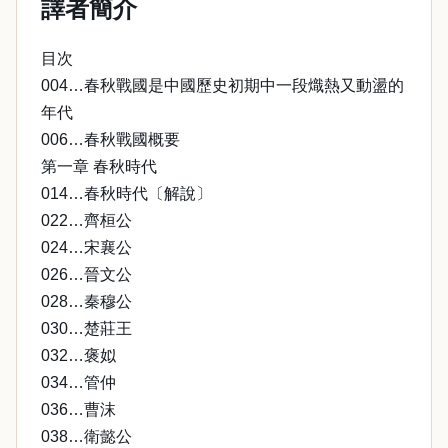
譯者簡介
目次
004…春秋戰國是中國歷史初期中一段熾熱又動盪的
年代
006…春秋戰國概要
第一章 春秋時代
014…春秋時代〔解說〕
022…齊桓公
024…宋襄公
026…晉文公
028…秦穆公
030…楚莊王
032…褒姒
034…管仲
036…曹沫
038…衛懿公