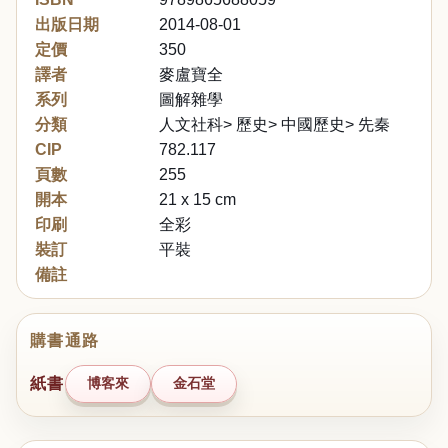
出版日期
2014-08-01
定價
350
譯者
麥盧寶全
系列
圖解雜學
分類
人文社科> 歷史> 中國歷史> 先秦
CIP
782.117
頁數
255
開本
21 x 15 cm
印刷
全彩
裝訂
平裝
備註
購書通路
紙書
博客來
金石堂