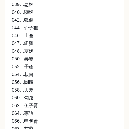
039…息姬
040…驪姬
042…狐偃
044…介子推
046…士會
047…鉏麑
048…夏姬
050…晏嬰
052…子產
054…叔向
056…闔廬
058…夫差
060…勾踐
062…伍子胥
064…專諸
066…申包胥
068…范蠡