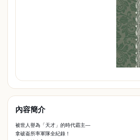
內容簡介
被世人譽為「天才」的時代霸主—
拿破崙所率軍隊全紀錄！