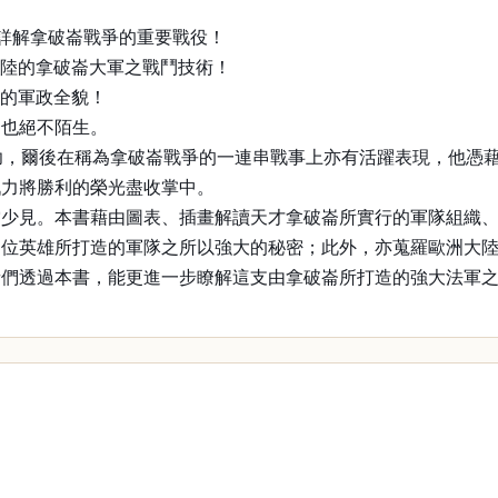
，詳解拿破崙戰爭的重要戰役！
歐陸的拿破崙大軍之戰鬥技術！
代的軍政全貌！
崙也絕不陌生。
功，爾後在稱為拿破崙戰爭的一連串戰事上亦有活躍表現，他憑
戰力將勝利的榮光盡收掌中。
當少見。本書藉由圖表、插畫解讀天才拿破崙所實行的軍隊組織
這位英雄所打造的軍隊之所以強大的秘密；此外，亦蒐羅歐洲大
者們透過本書，能更進一步瞭解這支由拿破崙所打造的強大法軍