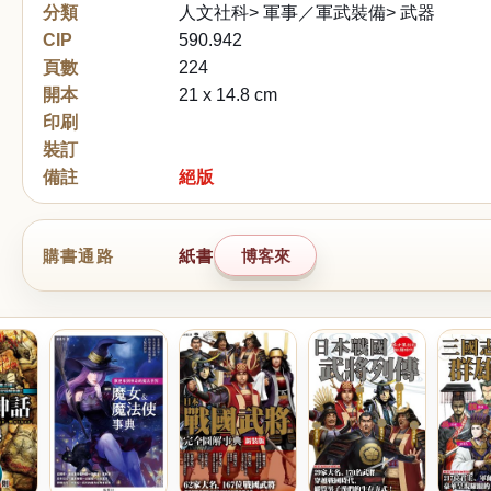
分類
人文社科> 軍事／軍武裝備> 武器
CIP
590.942
頁數
224
開本
21 x 14.8 cm
印刷
裝訂
備註
絕版
購書通路
紙書
博客來