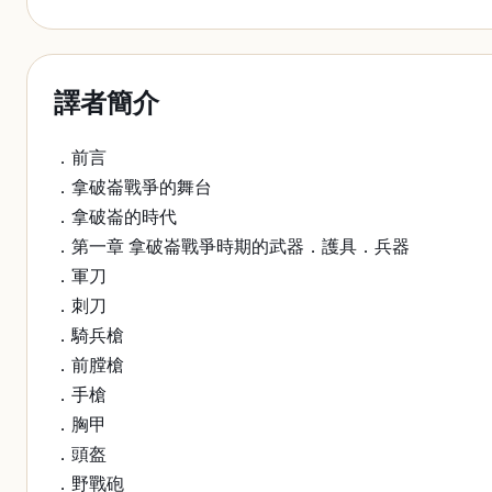
譯者簡介
．前言
．拿破崙戰爭的舞台
．拿破崙的時代
．第一章 拿破崙戰爭時期的武器．護具．兵器
．軍刀
．刺刀
．騎兵槍
．前膛槍
．手槍
．胸甲
．頭盔
．野戰砲