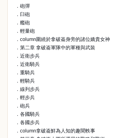
．砲彈
．臼砲
．艦砲
．輕量砲
．column圍繞於拿破崙身旁的諸位嬌貴女神
．第二章 拿破崙軍隊中的軍種與武裝
．近衛步兵
．近衛騎兵
．重騎兵
．輕騎兵
．線列步兵
．輕步兵
．砲兵
．各國騎兵
．各國步兵
．column拿破崙鮮為人知的趣聞軼事