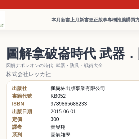
本月新書
上月新書
更正啟事
專欄推薦
購買
圖解拿破崙時代 武器
図解ナポレオンの時代: 武器・防具・戦術大全
株式会社レッカ社
出版社
楓樹林出版事業有限公司
書籍代號
KB052
ISBN
9789865688233
出版日期
2015-06-01
定價
300
譯者
黃昱翔
系列
圖解雜學