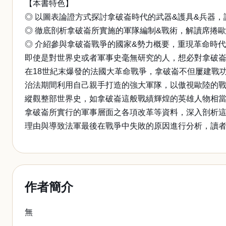
【本書特色】
◎ 以圖表論證方式探討拿破崙時代的武器&護具&兵器
◎ 徹底剖析拿破崙所實施的軍隊編制&戰術，解讀席捲
◎ 介紹參與拿破崙戰爭的國家&勢力概要，重現革命時
即使是對世界史或者軍事史毫無研究的人，想必對拿破
在18世紀末爆發的法國大革命戰爭，拿破崙不但屢建戰
治法期間利用自己親手打造的強大軍隊，以傲視歐陸的
縱觀整部世界史，如拿破崙這般戰績輝煌的英雄人物相
拿破崙所實行的軍事層面之各項改革等資料，深入剖析
理由與導致法軍最後在戰爭中失敗的原因進行分析，讀
作者簡介
無