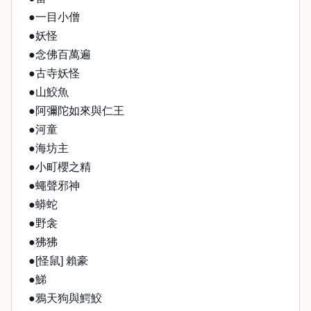
●一目小僧
●妖怪
●念佛百萬遍
●古寺妖怪
●山鮫魚
●阿彌陀如來與仁王
●河童
●海坊主
●小町櫻之精
●蠅聲邪神
●蟒蛇
●野衾
●狒狒
●[怪鼠] 賴豪
●鮷
●鴉天狗與鰐鮫