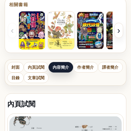
相關書籍
‹
›
封面
內頁試閱
內容簡介
作者簡介
譯者簡介
目錄
文章試閱
內頁試閱