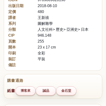
出版日期
2018-08-10
定價
480
譯者
王新禧
系列
圖解雜學
分類
人文社科> 歷史> 亞洲史> 日本
CIP
946.148
頁數
255
開本
23 x 17 cm
印刷
全彩
裝訂
平裝
備註
購書通路
紙書
博客來
誠品
金石堂