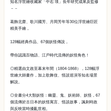
知名浮世繪收藏家「中右 瑛」長年研究成果及監修
－－
葛飾北齋、歌川國芳、月岡芳年等30位浮世繪巨匠
精美手繪，
128幅經典作品、67個妖怪傳說，
帶你認識百物語、江戶時代流傳的妖怪角色！
◎精選由文政至幕末年間（1804-1868），128幅浮
世繪大師畫作，加上歌舞伎、怪談巡演等知名場景
解說。
◎全書分4大類妖怪：幽靈、鬼、妖術師、妖怪，67
個流傳於古日本的妖怪寓言、怪談故事，諷刺時政
與反映當時擾亂世相。