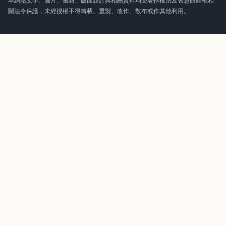
本網站文字、圖片、書封、版面設計與相關資料均受著作權法及智慧財產權相
關法令保護，未經授權不得轉載、重製、改作、散布或作其他利用。