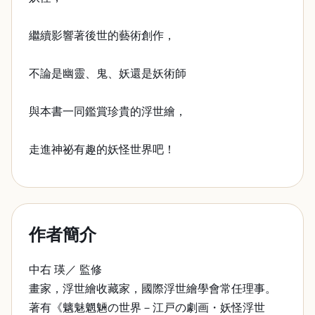
繼續影響著後世的藝術創作，
不論是幽靈、鬼、妖還是妖術師
與本書一同鑑賞珍貴的浮世繪，
走進神祕有趣的妖怪世界吧！
作者簡介
中右 瑛／ 監修
畫家，浮世繪收藏家，國際浮世繪學會常任理事。
著有《魑魅魍魎の世界－江戸の劇画・妖怪浮世