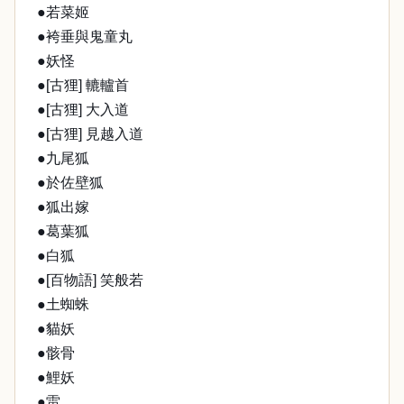
●若菜姬
●袴垂與鬼童丸
●妖怪
●[古狸] 轆轤首
●[古狸] 大入道
●[古狸] 見越入道
●九尾狐
●於佐壁狐
●狐出嫁
●葛葉狐
●白狐
●[百物語] 笑般若
●土蜘蛛
●貓妖
●骸骨
●鯉妖
●雷