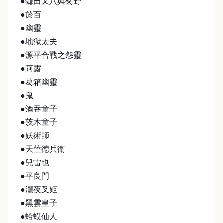
●鐮田又八與菊野
●於百
●幽靈
●地獄太夫
●源平合戰之怨靈
●阿露
●葛箱幽靈
●鬼
●酒吞童子
●茨木童子
●妖術師
●天竺德兵衛
●兒雷也
●平良門
●瀧夜叉姬
●黑雲皇子
●蛤蟆仙人