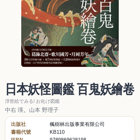
日本妖怪圖鑑 百鬼妖繪卷
浮世絵でみる! お化け図鑑
中右 瑛
、
山本 野理子
出版社
楓樹林出版事業有限公司
書籍代號
KB110
ISBN
9789869628198