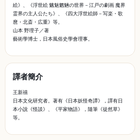
絵》、《浮世絵 魑魅魍魎の世界－江戸の劇画 魔界
霊界の主人公たち》、《四大浮世絵師－写楽・歌
麿・北斎・広重》等。
山本 野理子／著
藝術學博士，日本風俗史學會理事。
譯者簡介
王新禧
日本文化研究者。著有《日本妖怪奇譚》，譯有日
本小說《怪談》、《平家物語》，隨筆《徒然草》
等。