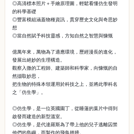
◎高清標本照片＋手繪原理圖，輕鬆看懂仿生發明
的科學基礎
◎豐富模組涵蓋物種資訊，貫穿歷史文化與奇思妙
想
◎當自然賦予科技靈感，方知自然之智慧與慷慨
億萬年來，萬物為了適應環境，歷經漫長的進化，
發展出絕妙的生理構造。
觀察入微的工程師、建築師和科學家，向慷慨的自
然擷取妙思，
把生物的特殊本領運用於科技之上，並將此學科名
之「仿生學」。
◎仿生學，是一位英國園丁，從睡蓮的葉片中得到
啟發而建造的新型溫室。
◎仿生學，是代達羅斯為了帶上他的兒子逃離囚禁
他們的島嶼，而製作的飛鳥翅膀。