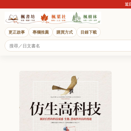
近日詐
更正啟事
專欄推薦
購買方式
目錄下載