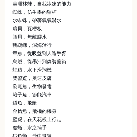
美洲林蛙，自我冰凍的能力
蜘蛛，仿生學的聖杯
水蜘蛛，帶著氧氣潛水
扇貝，瓦楞板
貽貝，無敵膠水
鸚鵡螺，深海潛行
章魚，從吸盤到人造手臂
烏賊，從墨汁到偽裝藝術
蝠鱝，水下滑翔機
雙髻鯊，奧運皮膚
發電魚，生物發電
箱子魚，節能汽車
鱒魚，飛艇
金槍魚，飛機的機身
壁虎，在天花板上行走
魔蜥，水之捕手
砂魚蜥，沙中遨遊