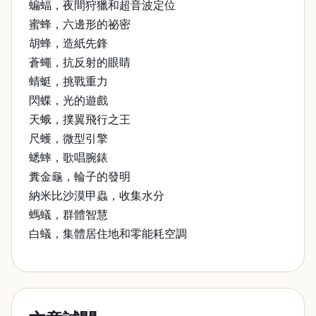
蝙蝠，夜間狩獵和超音波定位
蜜蜂，六邊形的祕密
胡蜂，造紙先鋒
蒼蠅，抗反射的眼睛
蜻蜓，挑戰重力
閃蝶，光的遊戲
天蛾，撲翼飛行之王
尺蠖，微型引擎
蟋蟀，歌唱腕錶
糞金龜，輪子的發明
納米比沙漠甲蟲，收集水分
螞蟻，群體智慧
白蟻，集體居住地和零能耗空調