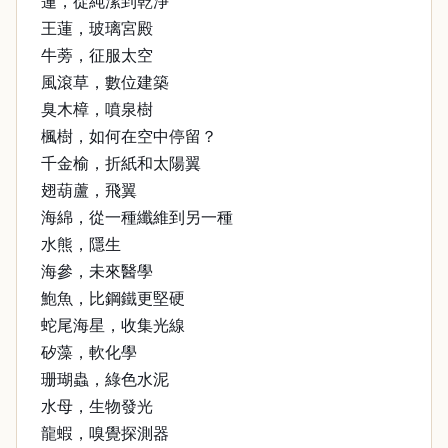
蓮，從純潔到乾淨
王蓮，玻璃宮殿
牛蒡，征服太空
風滾草，數位建築
臭木樟，噴泉樹
楓樹，如何在空中停留？
千金榆，折紙和太陽翼
翅葫蘆，飛翼
海綿，從一種纖維到另一種
水熊，隱生
海參，未來醫學
鮑魚，比鋼鐵更堅硬
蛇尾海星，收集光線
矽藻，軟化學
珊瑚蟲，綠色水泥
水母，生物發光
龍蝦，嗅覺探測器