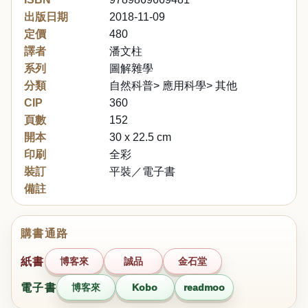
出版日期
2018-11-09
定價
480
譯者
潘文柱
系列
圖解雜學
分類
自然科普> 應用科學> 其他
CIP
360
頁數
152
開本
30 x 22.5 cm
印刷
全彩
裝訂
平裝／電子書
備註
購書通路
紙書
博客來
誠品
金石堂
電子書
博客來
Kobo
readmoo