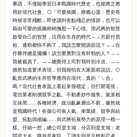
事蹟，不僅能學習日本戰國時代歷史，也能將之應
用於現代社會。◎「可愛插圖」療癒心靈：歷史有
時候非常殘酷，即使讀到有點殘忍的情節，也可以
藉由可愛的插圖稍稍撫慰一下心情。用武將的智慧
啟發自己的智慧，活用在生存的時代→→月薪付房
租、通勤都快不夠了，我該怎麼開源節流？→→合
作夥伴總是擺爛！該怎麼應對沒有幹勁的人？→→
我被裁員了。→→總覺得上司對我特別冷淡。→→
雖然知道要求表現，但我很怕在大家面前說話。◎
亂世武將的生存哲學應用在現代，真的「ㄟ合」
嗎？現代社會表面上看起來很穩定，但打開電視，
電信業者削價競爭之亂、不動產炒作拋售、黨派相
互抹黑……各種經濟、政治亂象層出不窮，儼然就
是戰國時代！各個公司衝人氣、衝業績、競爭與結
盟、拓點與縮編……與武將拓展勢力的原理一模一
樣。仔細一想，總公司是主城，分店則是支城；老
闆是大名，職員是家臣，工讀生則是足輕和忍者，