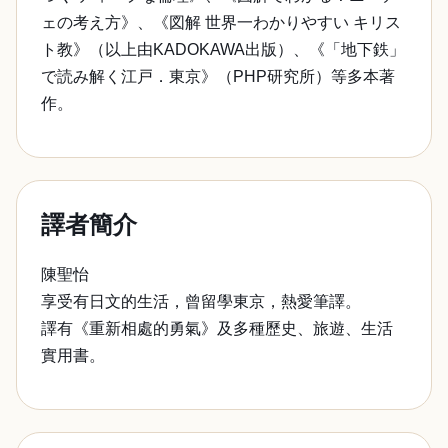
ェの考え方》、《図解 世界一わかりやすい キリス
ト教》（以上由KADOKAWA出版）、《「地下鉄」
で読み解く江戸．東京》（PHP研究所）等多本著
作。
譯者簡介
陳聖怡
享受有日文的生活，曾留學東京，熱愛筆譯。
譯有《重新相處的勇氣》及多種歷史、旅遊、生活
實用書。