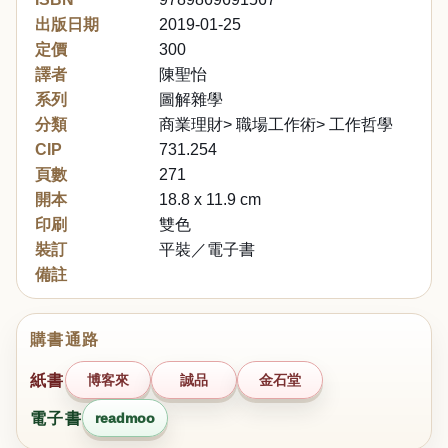
出版日期
2019-01-25
定價
300
譯者
陳聖怡
系列
圖解雜學
分類
商業理財> 職場工作術> 工作哲學
CIP
731.254
頁數
271
開本
18.8 x 11.9 cm
印刷
雙色
裝訂
平裝／電子書
備註
購書通路
紙書
博客來
誠品
金石堂
電子書
readmoo