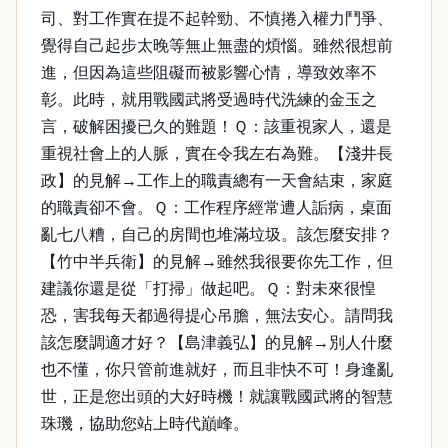
司、對工作實在提不起幹勁、不慎捲入權力鬥爭、
覺得自己起步太晚等無止無盡的煩惱。雖然很想前
進，但因為這些阻礙而被影響心情，導致效率不
彰。此時，就用戰國武將受過時代洗練的金玉之
言，破解困擾已久的難題！Ｑ：該重視家人，還是
重視社會上的人脈，實在令我左右為難。【淺井長
政】的見解→工作上的職責總有一天會結束，家庭
的職責卻不會。Ｑ：工作程序經常遭人詬病，桌面
亂七八糟，自己的房間也堆滿垃圾。該怎麼安排？
【竹中半兵衛】的見解→雖然我很要你先工作，但
建議你還是從「打掃」做起吧。Ｑ：對未來很惶
恐，害我每天都過得提心吊膽，無法安心。請問我
該怎麼調適才好？【島津義弘】的見解→別人什麼
也不懂，你只管前進就好，而且非快不可！身逢亂
世，正是您出頭的大好時機！就讓戰國武將的智慧
珠璣，協助您站上時代巔峰。