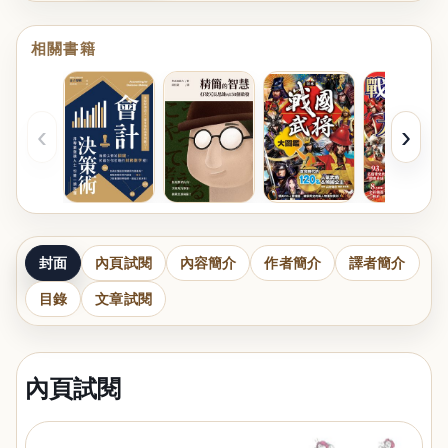
相關書籍
‹
›
封面
內頁試閱
內容簡介
作者簡介
譯者簡介
目錄
文章試閱
內頁試閱