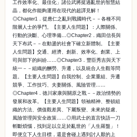
工作效率化、最佳化」諸位武將挺過亂世的智慧結
晶，都化作能夠運用在現代的超譯見解！
◎Chapter1．從應仁之亂到戰國時代－－各種不同
階層人士的爭鬥。【主要人生問題】：人際關係、
行動的決斷、心理準備…◎Chapter2．織田信長與
天下布武－－在動盪的社會下確立新體制。【主要
人生問題】交通、經濟、創新、效率化、創業、上
司與部下的糾紛……◎Chapter3．豐臣秀吉與天下
統一－－組織的酬勞、升遷，以及統合人生觀等問
題。【主要人生問題】自我控制、企業重組、升遷
競爭、工作技巧、夫妻關係、風險管理……
◎Chapter4．德川家康與關原之戰－－政治情勢的
發展和改革。【主要人生問題】領袖精神、整頓組
織的方法、價值觀差異、下屬叛變、未來的疑慮、
風險管理與安全政策……◎用武士的直言快語一刀
斬斷煩惱，找到足以立足於亂世的「人生羅盤」！
即便立下人生目標，還是會碰上遇到討人厭的上