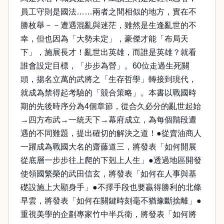
員工守則是國法……兩者之間相似的地方，實在不
勝枚舉－－遭遇混亂與迷茫，雖然是生逢亂世的不
幸，但也因為「大勢未定」，豪傑才能「布局天
下」，施展長才！亂世出英雄，而誰是英雄？就看
誰會設定目標，「步步為營」。60位走過生死關
頭，揚名立萬的武將之「生存哲學」轉接到現代，
就成為禁得起考驗的「競合策略」。本書以戰國時
期的先後時序分為4個章節，從合久必分的亂世起始
→四方布武→一統天下→幕府成立，為每個階段遭
遇的不同難題，提出確切的解決之道！●從賣油商人
一躍成為戰國大名的齋藤道三，將發表「如何開展
從底層一步步往上爬的下剋上人生」●透過地區開發
使領國繁榮的武田信玄，將發表「如何在人事與基
礎設施上大顯身手」●不擇手段也要贏得勝利的北條
早雲，將發表「如何在關鍵時刻毫不猶豫斷捨離」●
重視美學的企劃專家竹中半兵衛，將發表「如何將