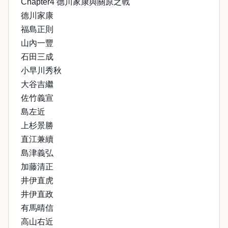
Chapter4 德川家康與關原之戰
德川家康
福島正則
山內一豐
石田三成
小早川秀秋
大谷吉繼
佐竹義宣
島左近
上杉景勝
直江兼續
島津義弘
加藤清正
井伊直虎
井伊直政
有馬晴信
高山右近