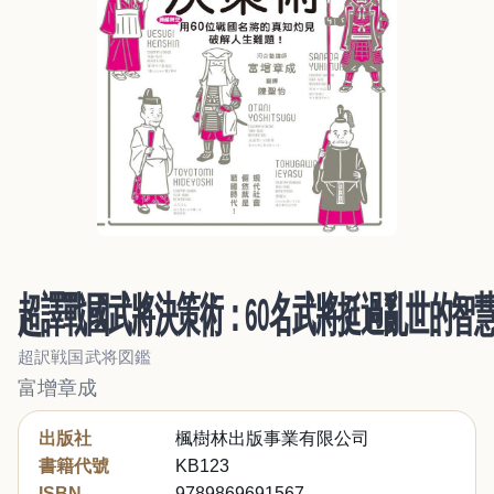
超譯戰國武將決策術：60名武將挺過亂世的智
超訳戦国武将図鑑
富增章成
出版社
楓樹林出版事業有限公司
書籍代號
KB123
ISBN
9789869691567