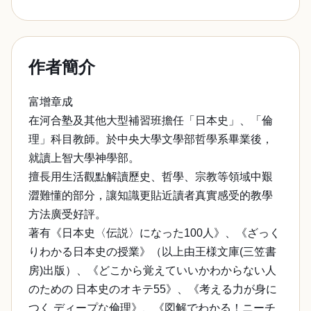
作者簡介
富增章成
在河合塾及其他大型補習班擔任「日本史」、「倫
理」科目教師。於中央大學文學部哲學系畢業後，
就讀上智大學神學部。
擅長用生活觀點解讀歷史、哲學、宗教等領域中艱
澀難懂的部分，讓知識更貼近讀者真實感受的教學
方法廣受好評。
著有《日本史〈伝説〉になった100人》、《ざっく
りわかる日本史の授業》（以上由王様文庫(三笠書
房)出版）、《どこから覚えていいかわからない人
のための 日本史のオキテ55》、《考える力が身に
つく ディープな倫理》、《図解でわかる！ニーチ