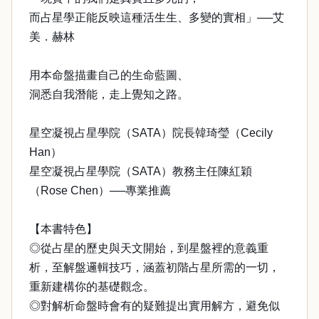
而占星學正能反映這種活生生、多變的實相」──艾
美．赫林
用本命盤描畫自己的生命藍圖、
洞悉自我潛能，走上覺知之路。
星空凝視占星學院（SATA）院長韓琦瑩（Cecily
Han）
星空凝視占星學院（SATA）教務主任陳紅穎
（Rose Chen）──專業推薦
【本書特色】
◎從占星的歷史與天文開始，到星盤裡的意義重
析，至解盤邏輯技巧，涵蓋初階占星所需的一切，
重新建構你的基礎觀念。
◎對解析命盤時會有的疑難提出實用解方，避免似