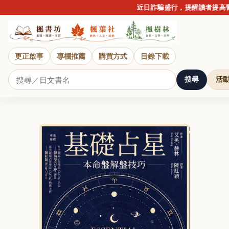
近日詐騙盛行，提醒讀者提高警覺
更正啟事
專欄推薦
購買方式
目錄下載
搜尋
活