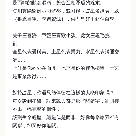
是而非的觀念混淆，整合互相矛盾的線索。
◎用實際盤例示範解盤，並附錄｛占星名詞表｝及
｛推薦書單、學習資源｝，供占星好手延伸自學。
雙子座善變、巨蟹座喜歡小孩、處女座龜毛挑
剔……
金星代表愛與美、土星代表業力、水星代表溝通交
流……
上升是你的外在面具、七宮是你的伴侶樣貌、十宮
是事業象徵……
對於占星，你還只能停留在這樣的大概印象嗎？
每次談到星盤，說來說去都是那些關鍵字，卻拼揍
不出一幅完整的個性，
談到生命經歷，總是似是而非，好像每條線索都有
關聯，卻又好像無關。