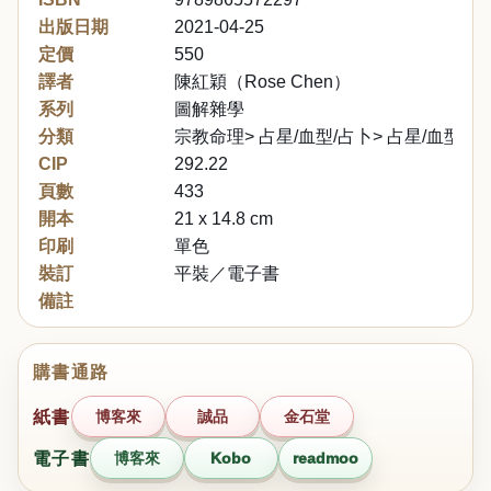
出版日期
2021-04-25
定價
550
譯者
陳紅穎（Rose Chen）
系列
圖解雜學
分類
宗教命理> 占星/血型/占卜> 占星/血型
CIP
292.22
頁數
433
開本
21 x 14.8 cm
印刷
單色
裝訂
平裝／電子書
備註
購書通路
紙書
博客來
誠品
金石堂
電子書
博客來
Kobo
readmoo