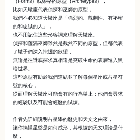
（Forms）或榮格的原型（Archetypes），
比如天蠍座代表偵探和巫師的原型，
我們不必知道天蠍座是「強烈的、戲劇性、有祕密
的和忠誠的人」，
也不用記住這些形容詞來理解天蠍座。
偵探和薩滿巫師雖然是截然不同的原型，但都代表
了蠍子們深入挖掘的欲望，
無論是往謎底探求真相還是突破生命的表層進入黑
暗世界。
這些原型有助於我們連結並了解每個星座或占星符
號的核心，
從而理解天蠍座可能會有的行為舉止；他們會尋求
的經驗以及可能會經歷的試煉。
作者先詳細說明占星學的歷史和天文之由來，
讓你搞懂星盤是如何成形，其根據的天文理論是什
麼，