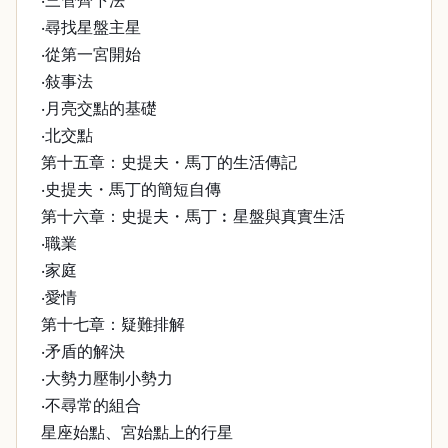
‧三管齊下法
‧尋找星盤主星
‧從第一宮開始
‧敍事法
‧月亮交點的基礎
‧北交點
第十五章：史提夫・馬丁的生活傳記
‧史提夫・馬丁的簡短自傳
第十六章：史提夫・馬丁︰星盤與真實生活
‧職業
‧家庭
‧愛情
第十七章：疑難排解
‧矛盾的解決
‧大勢力壓制小勢力
‧不尋常的組合
星座始點、宮始點上的行星