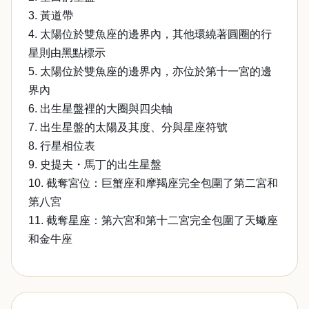
3. 黃道帶
4. 太陽位於雙魚座的邊界內，其他環繞著圓圈的行
星則由黑點標示
5. 太陽位於雙魚座的邊界內，亦位於第十一宮的邊
界內
6. 出生星盤裡的大圈與四尖軸
7. 出生星盤的太陽及其度、分與星座符號
8. 行星相位表
9. 史提夫・馬丁的出生星盤
10. 截奪宮位：巨蟹座和摩羯座完全包圍了第二宮和
第八宮
11. 截奪星座：第六宮和第十二宮完全包圍了天蠍座
和金牛座