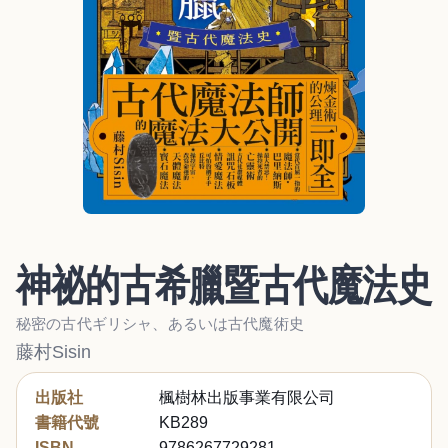
神祕的古希臘暨古代魔法史
秘密の古代ギリシャ、あるいは古代魔術史
藤村Sisin
出版社
楓樹林出版事業有限公司
書籍代號
KB289
ISBN
9786267729281