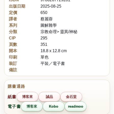
出版日期
2025-08-25
定價
650
譯者
蔡麗蓉
系列
圖解雜學
分類
宗教命理> 靈異/神秘
CIP
295
頁數
351
開本
18.8 x 12.8 cm
印刷
單色
裝訂
平裝／電子書
備註
購書通路
紙書
博客來
誠品
金石堂
電子書
博客來
Kobo
readmoo