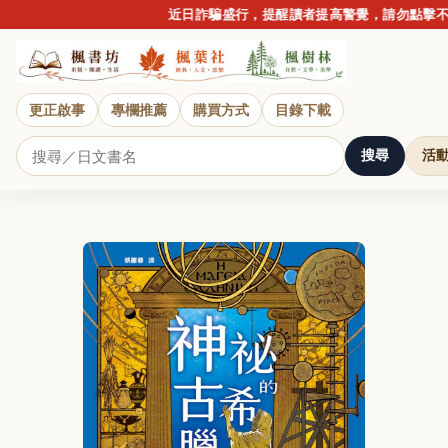
近日詐騙盛行，提醒讀者提高警覺，請勿點擊不明連
更正啟事
專欄推薦
購買方式
目錄下載
搜尋
活