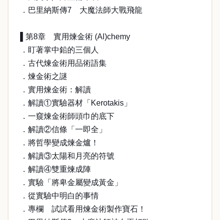
．巴里納斯傳7 大魔法師大戰飛龍
▌第8章 實用煉金術 (Al)chemy
．盯著掌中鉛的三個人
．古代煉金術用品術語集
．煉金術之謎
．實用煉金術：解讀
．解讀①實驗器材「Kerotakis」
．一窺煉金術師頭巾的底下
．解讀②信條「一即全」
．將哲學變成煉金爐！
．解讀③太陽和月亮的符號
．解讀④雙重煉成陣
．實驗「將卑金屬變成黃金」
．從實驗中明白的事情
．專欄 試試看用煉金術製作寶石！