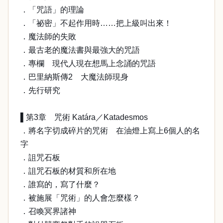
．「咒語」的理論
．「祕密」不起作用時……把上級叫出來！
．魔法師的失敗
．最古老的魔法書與最強大的咒語
．專欄 現代人現在想馬上念誦的咒語
．巴里納斯傳2 大魔法師現身
．先行研究
▌第3章 咒術 Katára／Katadesmos
．將名字切成碎片的咒術 在油燈上寫上6個人的名
字
．詛咒石板
．詛咒石板的材質和所在地
．誰寫的，寫了什麼？
．被施展「咒術」的人會怎麼樣？
．召喚冥界諸神