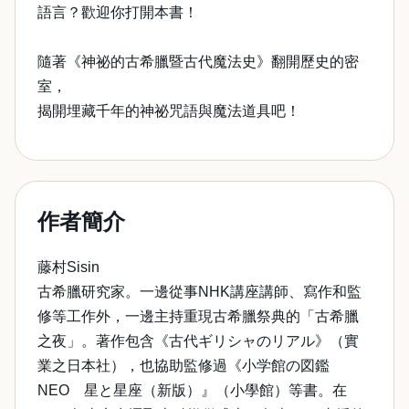
語言？歡迎你打開本書！
隨著《神祕的古希臘暨古代魔法史》翻開歷史的密
室，
揭開埋藏千年的神祕咒語與魔法道具吧！
作者簡介
藤村Sisin
古希臘研究家。一邊從事NHK講座講師、寫作和監
修等工作外，一邊主持重現古希臘祭典的「古希臘
之夜」。著作包含《古代ギリシャのリアル》（實
業之日本社），也協助監修過《小学館の図鑑
NEO 星と星座（新版）』（小學館）等書。在