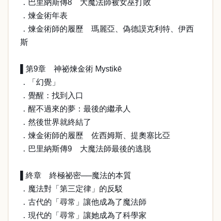
．巴里納斯傳8 大魔法師被女巫打敗
．煉金術年表
．煉金術師的履歷 瑪麗亞、偽德謨克利特、伊西
斯
▌第9章 神祕煉金術 Mystikē
．「幻覺」
．覺醒：找到入口
．醒不過來的夢：最後的繼承人
．然後世界就終結了
．煉金術師的履歷 佐西姆斯、提奧塞比亞
．巴里納斯傳9 大魔法師最後的逃脱
▌終章 終極祕密──魔法的本質
．魔法對「第三定律」的反駁
．古代的「尋常」讓他成為了魔法師
．現代的「尋常」讓她成為了科學家