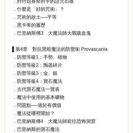
．對付競賽祭對手的詛咒石板
．什麼是「好的咒術」？
．咒術的故土──平等
．黑卡蒂的履歷
．巴里納斯傳3 大魔法師大戰吸血鬼
▌第4章 對抗黑暗魔法的防禦術 Provascania
．防禦等級1：手勢、植物
．防禦等級2：陶器碎片
．防禦等級3：金、銀
．防禦等級4：寶石魔法
．古代寶石魔法一覽表
．魔法中使用的基本礦物
．問題點──過於有價值
．魔法從哪裡開始？
．巴里納斯傳4 大魔法師前往恐怖洞窟
．巴里納斯的寶石魔法