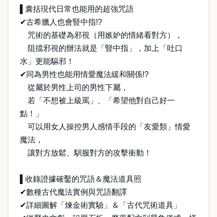
▌囊括現代日常也能用的超強咒語
✔古希臘人也會豎中指!?
咒術的基礎為邪視（用嫉妒的情緒看對方），
阻擋邪視的辦法就是「豎中指」，加上「吐口
水」更能驅邪！
✔同為男性也能用情愛魔法緩和關係!?
從屬於男性上司的男性下屬，
若「不想被上級罵」、「希望他對自己好一
點！」
可以用女人操控男人感情手段的「友愛類」情愛
魔法，
讓對方放鬆、馴服對方的攻擊衝動！
▌收錄證據確鑿的咒語＆魔法道具照
✔數種古代魔法實例與咒語翻譯
✔詳細圖解「煉金術實驗」＆「古代咒術道具」