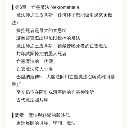
▌第6章 亡靈魔法 Nekromanteia
．魔法師之王皮蒂斯 任何杯子都能吸引過來★魔
法♪
．操控死者是最大的禁忌!?
．讓幽靈實際出現加以操控的魔法
．魔法師之王皮蒂斯 祕藏使喚死者的亡靈魔法
．封印試圖操控的愚人死者
．亡靈魔法的「代價」
．亡靈魔法暖人心扉
．巴里納斯傳5 大魔法師用亡靈魔法召喚英雄阿基
里斯
．至今仍位在阿刻戎河河畔的亡靈神諭所
．古代魔法照片庫
▌間章 魔法與科學的新時代
．逐進展開的世界、學問、魔法