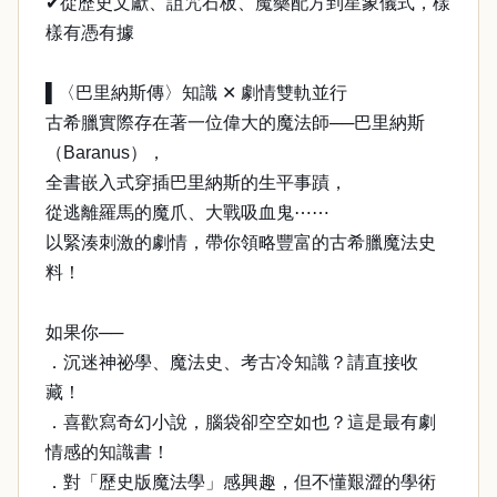
✔從歷史文獻、詛咒石板、魔藥配方到星象儀式，樣
樣有憑有據
▌〈巴里納斯傳〉知識 ✕ 劇情雙軌並行
古希臘實際存在著一位偉大的魔法師──巴里納斯
（Baranus），
全書嵌入式穿插巴里納斯的生平事蹟，
從逃離羅馬的魔爪、大戰吸血鬼⋯⋯
以緊湊刺激的劇情，帶你領略豐富的古希臘魔法史
料！
如果你──
．沉迷神祕學、魔法史、考古冷知識？請直接收
藏！
．喜歡寫奇幻小說，腦袋卻空空如也？這是最有劇
情感的知識書！
．對「歷史版魔法學」感興趣，但不懂艱澀的學術