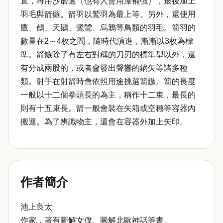
直，再用沙磨過（也有人會用漆補強），最後加上
羽毛與箭鏃。箭羽以鷲羽為最上等。另外，還使用
鷹、鶴、天鵝、鷺鷥、烏鴉等鳥類的羽毛。箭羽的
數量在2～4枚之間，隨時代演進，漸漸以3枚為標
準。箭鏃除了有左右對稱的刀刃的標準型以外，還
有分成兩股的，或者會發出聲響的鏑矢等諸多種
類。射手在射箭時會依照用途挑選箭鏃。箭的長度
一般以十二個拳頭長的為主，稱作十二束，最長的
則有十五束長。箭一般會裝在矢箱或空穗等容器內
搬運。為了辨識物主，還會在容器外加上矢印。
作者簡介
池上良太
作家，著有圖解女僕、圖解北歐神話等書。