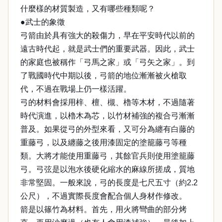
什麼樣的材質製造，又有哪些種類呢？
●武士的象徵
弓箭由於具有強大的殺傷力，早在平安時代以前的
遠古時代起，就是武士們的重要武器。因此，武士
的家庭也被稱作「弓馬之家」或「弓矢之家」。到
了戰國時代中期以後，弓箭的地位漸漸被火槍取
代，不過在戰場上仍一樣活躍。
弓的材料會採用梓、檀、槻、櫓等木材，不過隨著
時代演進，以櫓木為芯，以竹材補強的複合弓漸漸
普及。如果從弓的外型來看，又可分為纏有白藤的
重藤弓，以及纏藤之後用漆固定的塗籠藤弓等種
類。大將才能使用重藤弓，其餘官兵則使用塗籠藤
弓。弓弦是以泡水後硬化縮水的麻線所搓成，質地
非常堅固。一般來說，弓的長度是七尺五寸（約2.2
公尺），不過實際長度會配合個人身材作修改。
箭是以篠竹為材料。首先，用火將彎曲的部分烤