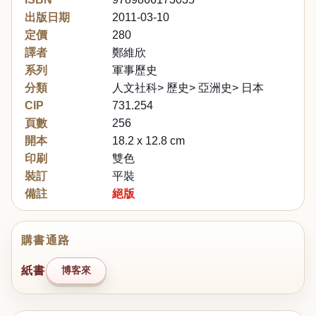
出版日期
2011-03-10
定價
280
譯者
鄭維欣
系列
軍事歷史
分類
人文社科> 歷史> 亞洲史> 日本
CIP
731.254
頁數
256
開本
18.2 x 12.8 cm
印刷
雙色
裝訂
平裝
備註
絕版
購書通路
紙書
博客來