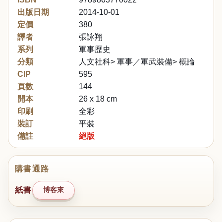
出版日期
2014-10-01
定價
380
譯者
張詠翔
系列
軍事歷史
分類
人文社科> 軍事／軍武裝備> 概論
CIP
595
頁數
144
開本
26 x 18 cm
印刷
全彩
裝訂
平裝
備註
絕版
購書通路
紙書
博客來