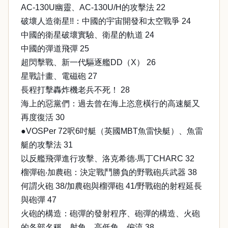
AC-130U幽靈、AC-130U/H的攻擊法 22
破壞人造衛星!!：中國的宇宙開發和太空戰爭 24
中國的衛星破壞實驗、衛星的軌道 24
中國的彈道飛彈 25
超閃擊戰、新一代驅逐艦DD（X） 26
星戰計畫、電磁砲 27
長程打擊轟炸機老兵不死！ 28
海上的惡黨們：過去曾在海上恣意橫行的高速艇又
再度復活 30
●VOSPer 72呎6吋艇（英國MBT魚雷快艇）、魚雷
艇的攻擊法 31
以反艦飛彈進行攻擊、洛克希德‧馬丁CHARC 32
榴彈砲‧加農砲：決定戰鬥勝負的野戰砲兵武器 38
何謂火砲 38/加農砲與榴彈砲 41/野戰砲的射程延長
與砲彈 47
火砲的構造：砲彈的發射程序、砲彈的構造、火砲
的各部名稱、射角、高低角、偏流 38