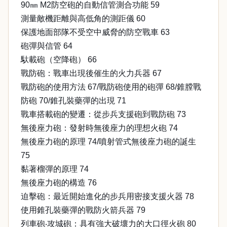
90㎜ M2防空砲的自動信管測合功能 59
測量敵機距離與高低角的測距儀 60
保護地面部隊不受空中威脅的防空戰車 63
砲彈與信管 64
馱載砲（空降砲） 66
戰防砲：戰車出現後催生的火力兵器 67
戰防砲的使用方法 67/戰防砲使用的砲彈 68/錐膛戰
防砲 70/錐孔裝藥彈的出現 71
戰車搭載砲的變遷：從步兵支援砲到戰防砲 73
無後座力砲：發射時無後座力的理想火砲 74
無後座力砲的原理 74/噴射管式無後座力砲的誕生
75
黏著榴彈的原理 74
無後座力砲的構造 76
迫擊砲：最近開始進化的步兵用密接支援火器 78
使用錐孔裝藥彈的戰防火箭兵器 79
列車砲‧攻城砲：具有強大破壞力的大口徑火砲 80