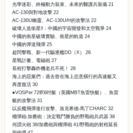
光學迷彩、終極動力裝束、未來的醫護兵裝備 21
AC-130與對地攻擊 22
AC-130U幽靈、AC-130U/H的攻擊法 22
破壞人造衛星!!：中國的宇宙開發和太空戰爭 24
中國的衛星破壞實驗、衛星的軌道 24
中國的彈道飛彈 25
超閃擊戰、新一代驅逐艦DD（X） 26
星戰計畫、電磁砲 27
長程打擊轟炸機老兵不死！ 28
海上的惡黨們：過去曾在海上恣意橫行的高速艇又
再度復活 30
●VOSPer 72呎6吋艇（英國MBT魚雷快艇）、魚雷
艇的攻擊法 31
以反艦飛彈進行攻擊、洛克希德‧馬丁CHARC 32
榴彈砲‧加農砲：決定戰鬥勝負的野戰砲兵武器 38
何謂火砲 38/加農砲與榴彈砲 41/野戰砲的射程延長
與砲彈 47