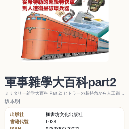
軍事雜學大百科part2
ミリタリー雑学大百科 Part 2: ヒトラーの超特急から人工衛星破壊兵器まで
坂本明
出版社
楓書坊文化出版社
書籍代號
L038
ISBN
9789863770022