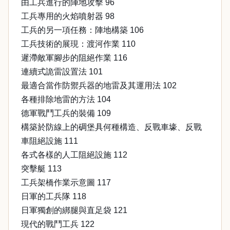
由工兵進行的陣地攻擊 96
工兵專用的火焰噴射器 98
工兵的另一項任務：陣地構築 106
工兵技術的展現：渡河作業 110
遲滯敵軍腳步的阻絕作業 116
連續式詭雷設置法 101
最適合當作防禦兵器的地雷及其運用法 102
各種排除地雷的方法 104
德軍戰鬥工兵的裝備 109
構築於防線上的碉堡具何種構造、反戰車壕、反戰
車阻絕設施 111
各式各樣的人工阻絕設施 112
突擊艇 113
工兵架橋作業示意圖 117
日軍的工兵隊 118
日軍獨創的綁腿與直足袋 121
現代的戰鬥工兵 122