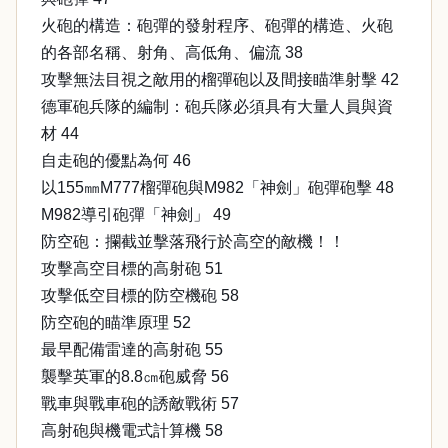
火砲的構造：砲彈的發射程序、砲彈的構造、火砲
的各部名稱、射角、高低角、偏流 38
攻擊無法目視之敵用的榴彈砲以及間接瞄準射擊 42
德軍砲兵隊的編制：砲兵隊必須具有大量人員與資
材 44
自走砲的優點為何 46
以155㎜M777榴彈砲與M982「神劍」砲彈砲擊 48
M982導引砲彈「神劍」 49
防空砲：攔截並擊落飛行於高空的敵機！！
攻擊高空目標的高射砲 51
攻擊低空目標的防空機砲 58
防空砲的瞄準原理 52
最早配備雷達的高射砲 55
襲擊英軍的8.8㎝砲威脅 56
戰車與戰車砲的誘敵戰術 57
高射砲與機電式計算機 58