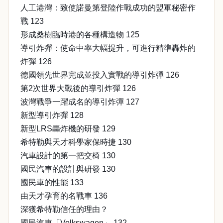
人工港灣：致使諾曼第登陸作戰成功的盟軍秘密作
戰 123
形成桑樹臨時港的各種構造物 125
導引炸彈：使命中率大幅提升，可進行精準轟炸的
炸彈 126
德國領先世界完成並投入實戰的導引炸彈 126
第2次世界大戰後的導引炸彈 126
波灣戰爭一躍成名的導引炸彈 127
新型導引炸彈 128
新型LRS轟炸機的研發 129
希特勒與天才科學家保時捷 130
汽車設計的第一把交椅 130
國民汽車的設計與研發 130
國民車的性能 133
由天才孕育的名戰車 136
深獲希特勒信任的理由？
國民汽車「Volkswagen」 132