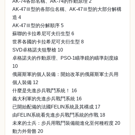
AK-74各部名稱、AK-74的作動原理 2
AK-47Ⅲ型的各部位名稱、AK-47Ⅲ型的大部分解構
造 4
AK-47Ⅲ型的分解順序 5
蘇聯的卡拉希尼可夫衍生型 6
世界各國的卡拉希尼可夫衍生型 8
SVD卓格諾夫狙擊槍 10
卓格諾夫的作動原理、PSO-1瞄準鏡的瞄準刻度線
10
俄羅斯軍的個人裝備：開始改革的俄羅斯軍士兵用
個人裝備 12
什麼是先進步兵戰鬥系統！ 16
義大利軍的先進步兵戰鬥系統 16
已開始配備的法國FELIN系統及其構成 17
由FELIN系統看先進步兵戰鬥系統的作戰 18
未來的士兵：步兵用戰鬥裝備能進化至何種程度 20
動力外骨骼 20