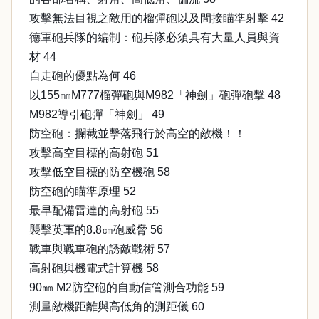
攻擊無法目視之敵用的榴彈砲以及間接瞄準射擊 42
德軍砲兵隊的編制：砲兵隊必須具有大量人員與資
材 44
自走砲的優點為何 46
以155㎜M777榴彈砲與M982「神劍」砲彈砲擊 48
M982導引砲彈「神劍」 49
防空砲：攔截並擊落飛行於高空的敵機！！
攻擊高空目標的高射砲 51
攻擊低空目標的防空機砲 58
防空砲的瞄準原理 52
最早配備雷達的高射砲 55
襲擊英軍的8.8㎝砲威脅 56
戰車與戰車砲的誘敵戰術 57
高射砲與機電式計算機 58
90㎜ M2防空砲的自動信管測合功能 59
測量敵機距離與高低角的測距儀 60