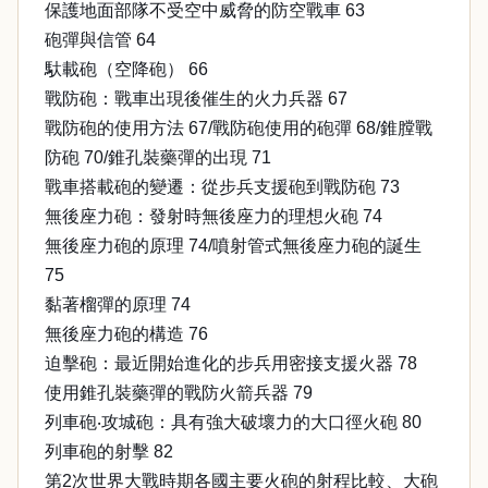
保護地面部隊不受空中威脅的防空戰車 63
砲彈與信管 64
馱載砲（空降砲） 66
戰防砲：戰車出現後催生的火力兵器 67
戰防砲的使用方法 67/戰防砲使用的砲彈 68/錐膛戰
防砲 70/錐孔裝藥彈的出現 71
戰車搭載砲的變遷：從步兵支援砲到戰防砲 73
無後座力砲：發射時無後座力的理想火砲 74
無後座力砲的原理 74/噴射管式無後座力砲的誕生
75
黏著榴彈的原理 74
無後座力砲的構造 76
迫擊砲：最近開始進化的步兵用密接支援火器 78
使用錐孔裝藥彈的戰防火箭兵器 79
列車砲‧攻城砲：具有強大破壞力的大口徑火砲 80
列車砲的射擊 82
第2次世界大戰時期各國主要火砲的射程比較、大砲