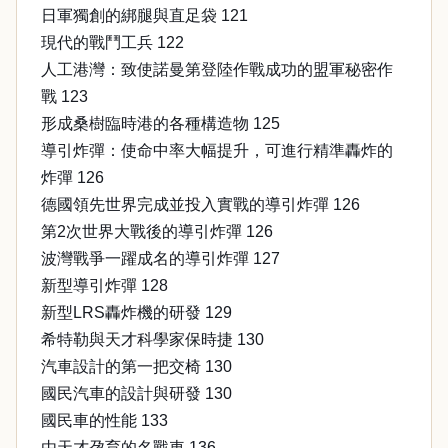
日軍獨創的綁腿與直足袋 121
現代的戰鬥工兵 122
人工港灣：致使諾曼第登陸作戰成功的盟軍秘密作
戰 123
形成桑樹臨時港的各種構造物 125
導引炸彈：使命中率大幅提升，可進行精準轟炸的
炸彈 126
德國領先世界完成並投入實戰的導引炸彈 126
第2次世界大戰後的導引炸彈 126
波灣戰爭一躍成名的導引炸彈 127
新型導引炸彈 128
新型LRS轟炸機的研發 129
希特勒與天才科學家保時捷 130
汽車設計的第一把交椅 130
國民汽車的設計與研發 130
國民車的性能 133
由天才孕育的名戰車 136