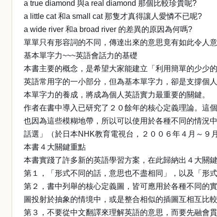
a true diamond 與a real diamond 那個比較珍貴呢?
a little cat 和a small cat 那隻才真得讓人愛憐不已呢?
a wide river 和a broad river 的差異的原因為何嗎?
單單只有形容詞的不同，傳達出來的意思竟有如此令人
基本單字力~~~英語會話力的基礎
本書主要的概念，是希望大家能建立「利用簡單的少少
英語常用字的一小部分，但為基本單字力，卻是支撐個
本單字力的養成，將成為個人英語實力最重要的關鍵。
作者在書中導入已研究了２０餘年的核心定義理論。這
也因為這些模糊地帶，所以可以使用於各種不同的情況
話選」（於日本NHK教育電視台，２００６年４月～９
本書４大關鍵重點
本書實踐了許多新的英語學習方案，在此歸納出４大關鍵
第１，「形式不同的話，意思也不盡相同」，以及「形
第２，書中列舉的核心定義圖，皆可應用於各種不同的
圖投射於抽象的情境中，或是整合相似的插圖互相互比
第３，不要從中文翻譯來理解英語的意思，而要先融會貫