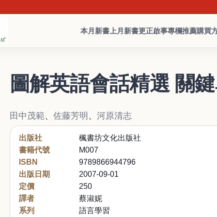
本月新書
上月新書
更正啟事
專欄推薦
購買
圖解英語會話精選 關
田中茂範
、
佐藤芳明
、
河原清志
出版社
楓書坊文化出版社
書籍代號
M007
ISBN
9789866944796
出版日期
2007-09-01
定價
250
譯者
蔡淑妮
系列
語言學習