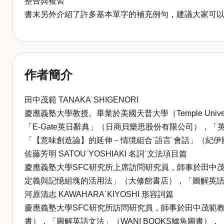
整合與複習
書末另外介紹了許多基本單字的補充例句，建議大家可
作者簡介
田中茂範 TANAKA˙SHIGENORI
慶應義塾大學教授。畢業於美國天普大學（Temple U
「E-Gate英日辭典」（日商貝樂思股份有限公司），「
「【意味創造論】的延伸－情境組合˙語言˙會話」（紀伊
佐藤芳明 SATOU˙YOSHIAKI 名詞˙文法項目篇
慶應義塾大學SFC研究所上席訪問研究員，師事於田中茂
定義與記憶組塊的活用法」（大修館書店），「圖解英語單字 
河原清志 KAWAHARA˙KIYOSHI 形容詞篇
慶應義塾大學SFC研究所訪問研究員，師事於田中茂範教授
書），「圖解英語文法」（WANI BOOKS鱷魚圖書），「