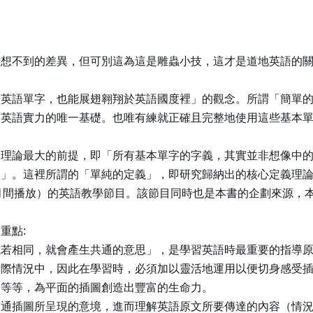
意想不到的差異，但可別這為這是雕蟲小技，這才是道地英語的
的英語單字，也能展翅翱翔於英語國度裡」的觀念。所謂「簡單
人英語實力的唯一基礎。也唯有練就正確且完整地使用這些基本
個理論最大的前提，即「所有基本單字的字義，其實並非想像中
中」。這裡所謂的「單純的定義」，即研究歸納出的核心定義理
月間播放）的英語教學節目。該節目同時也是本書的企劃來源，
重點:
式若相同，就會產生共通的意思」，是學習英語時最重要的指導
實際情況中，因此在學習時，必須加以靈活地運用以便切身感受
較等等，為平面的插圖創造出豐富的生命力。
通插圖所呈現的意境，進而理解英語原文所要傳達的內容（情況）。