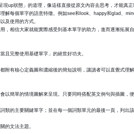
身體呈現up狀態」的道理，像這樣直接從原文內容去思考，才能真
個單字的語意特徵。例如see和look、happy和glad、mi
異以及使用的方式。
使用，相信大家就能實際感受到基本單字的助力，進而逐漸拓展
適當且完整使用基礎單字」的絕世好功夫。
字都附有核心定義圖和濃縮後的簡短說明，讓讀者可以直覺式理
將會以簡單的情境圖解來呈現。只要同時搭配英文例句與插圖，
各詞類的主要關鍵單字；並在每一個詞類單元的最後一頁，列出
相關的文法主題。