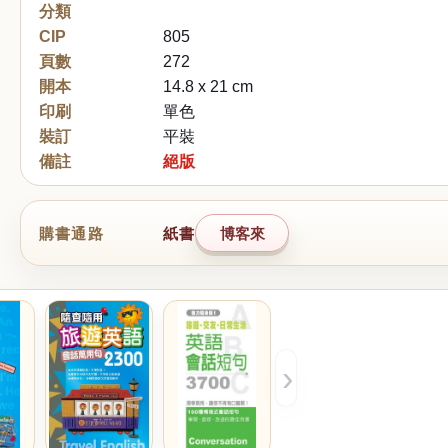
分類
CIP
805
頁數
272
開本
14.8 x 21 cm
印刷
單色
裝訂
平裝
備註
絕版
購書通路
紙書
博客來
›