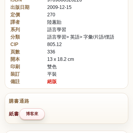
出版日期
2009-12-15
定價
270
譯者
陸蕙貽
系列
語言學習
分類
語言學習> 英語> 字彙/片語/俚語
CIP
805.12
頁數
336
開本
13 x 18.2 cm
印刷
雙色
裝訂
平裝
備註
絕版
購書通路
紙書
博客來