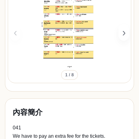
‹
›
1
/ 8
內容簡介
041
We have to pay an extra fee for the tickets.