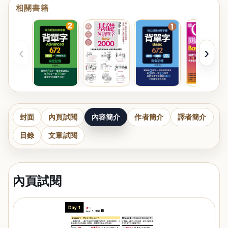
相關書籍
‹
›
封面
內頁試閱
內容簡介
作者簡介
譯者簡介
目錄
文章試閱
內頁試閱