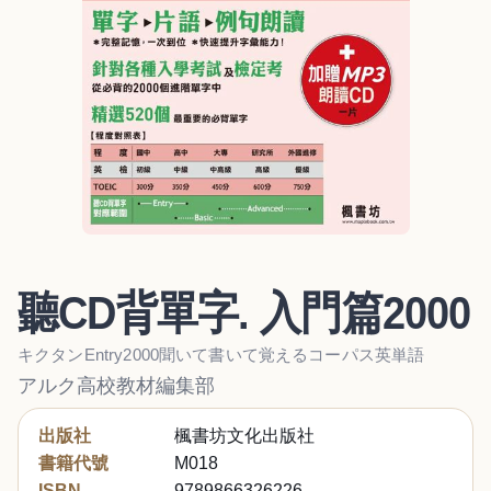
聽CD背單字. 入門篇2000
キクタンEntry2000聞いて書いて覚えるコーパス英単語
アルク高校教材編集部
出版社
楓書坊文化出版社
書籍代號
M018
ISBN
9789866326226