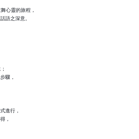
鼓舞心靈的旅程，
的話語之深意。
生；
動步驟，
方式進行，
心得，