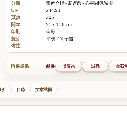
分類
宗教命理> 基督教> 心靈關懷/成長
CIP
244.93
頁數
205
開本
21 x 14.8 cm
印刷
全彩
裝訂
平裝／電子書
備註
購書通路
紙書
博客來
誠品
金石
簡介
目錄
文章試閱