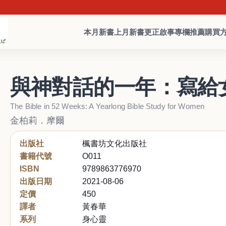
本月新書
上月新書
更正啟事
專欄推薦
購買
與神對話的一年：寫給
The Bible in 52 Weeks: A Yearlong Bible Study for Women
金柏莉．摩爾
出版社
楓書坊文化出版社
書籍代號
O011
ISBN
9789863776970
出版日期
2021-08-06
定價
450
譯者
黃春華
系列
身心靈