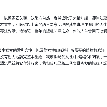
驗，以致家庭失和、缺乏方向感，縱然汲取了大量知識，卻無法
在本書中，期盼你以上帝的語言為家，理解其中真理並應用於人
帝專注對話。透過這一整年的聖經閱讀之旅，你的人生會因而改
服事婦女的愛和喜悅，以及對女性細膩掙扎所需要的鼓舞和應許，
以沒有壓力地讀完整本聖經。我鼓勵現代女性可以試試看閱讀，
每週沉思並將它付諸行動，我相信您已踏上興奮且奇妙的旅程！