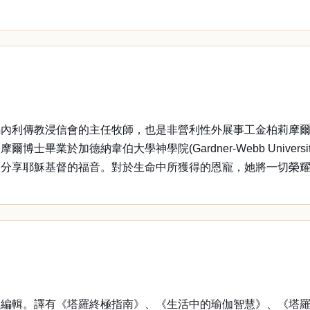
會的主任牧師，也是非營利性外展事工金柏莉摩爾宣教部 (Kimber
加德納韋伯大學神學院(Gardner-Webb University S
歷分享耶穌基督的福音。對於生命中所獲得的恩寵，她將一切榮
輯。譯有《塔羅終極指南》、《生活中的瑜伽智慧》、《塔羅