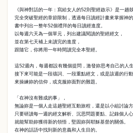
《與神對話的一年：寫給女人的52則聖經啟示》是一趟
完全突破聖經的章節限制，透過每日讀經計畫來掌握神
書中列出一整年52個禮拜的每日讀經進度。
以每週六天為一個單元，列出建議閱讀的聖經經文，
並在第七天補上未讀完的進度，
跟隨它，你將用一年時間讀完全本聖經。
這52週內，每週都設有幾個提問，激發妳思考自己的人
接下來可能是一段禱詞、一段重點經文，或是該週的行
來操練妳的信仰，或克服妳面對的難題。
「在神沒有難成的事」，
無論妳是一個人走這趟聖經互動旅程，還是以小組討論
只要研讀每一週的經文解析、沉思問題要點、記錄個人
就能幫助妳獲得新的領悟，堅固妳與耶穌基督的關係。
在神的話語中找到新的意義和人生目的。