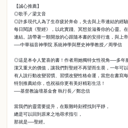
【誠心推薦】
◎歌手／梁文音
◎許多現代人為了生存疲於奔命，失去與上帝連結的經
每日閱讀《聖經》，以此實踐、冥想並滋養你的心靈。
連結。請帶著一顆開放的心跟隨本書的安排行進，與上
──中華福音神學院 系統神學與歷史神學教授／周學信
◎這是本令人驚喜的書！作者用她獨特女性視角──多年
潔又重大的價值，讓我們對聖經不再望而生畏，一年可
有人說行動改變習慣、習慣改變性格命運，當您在書寫
特別推薦給你，也祝福你更有美好精彩生活！
──基督教論壇基金會 執行長／鄭忠信
當我們的靈需要提升，在艱難時刻裡找到平靜，
總是可以回到原來之地尋求指引，
那就是──聖經。