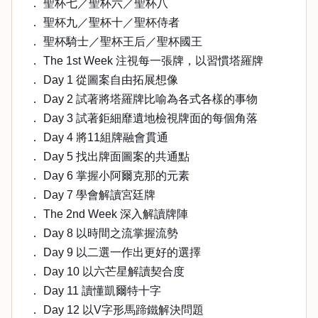
． 聖杯七／聖杯六／聖杯八
． 聖杯九／聖杯十／聖杯侍者
． 聖杯騎士／聖杯王后／聖杯國王
． The 1st Week 注視每一張牌，以習慣塔羅牌
． Day 1 從圖案自由拓展想像
． Day 2 試著將塔羅牌比喻為各式各樣的事物
． Day 3 試著鉅細靡遺地檢視牌面的每個角落
． Day 4 將11組牌融會貫通
． Day 5 找出牌面圖案的共通點
． Day 6 掌握小阿爾克那的元素
． Day 7 學會解讀宮廷牌
． The 2nd Week 深入解讀牌陣
． Day 8 以時間之流掌握流勢
． Day 9 以二選一作出更好的選擇
． Day 10 以六芒星解讀契合度
． Day 11 讀懂凱爾特十字
． Day 12 以V字形馬蹄鐵解決問題