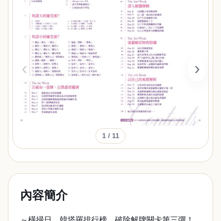
‹
›
1
/ 11
內容簡介
～橫掃日、韓塔羅排行榜，破除解牌關卡第三彈！