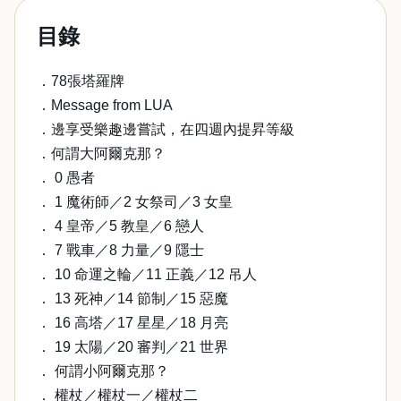
目錄
．78張塔羅牌
．Message from LUA
．邊享受樂趣邊嘗試，在四週內提昇等級
．何謂大阿爾克那？
． 0 愚者
． 1 魔術師／2 女祭司／3 女皇
． 4 皇帝／5 教皇／6 戀人
． 7 戰車／8 力量／9 隱士
． 10 命運之輪／11 正義／12 吊人
． 13 死神／14 節制／15 惡魔
． 16 高塔／17 星星／18 月亮
． 19 太陽／20 審判／21 世界
． 何謂小阿爾克那？
． 權杖／權杖一／權杖二