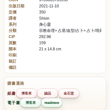
出版日期
2021-11-10
定價
350
譯者
Shion
系列
身心靈
分類
宗教命理> 占星/血型/占卜> 占卜/塔羅
CIP
292.96
頁數
159
開本
21 x 14.8 cm
印刷
裝訂
備註
購書通路
紙書
博客來
誠品
金石堂
電子書
博客來
readmoo