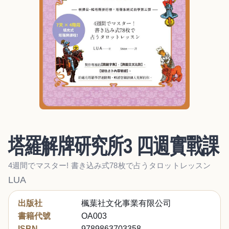
塔羅解牌研究所3 四週實戰課
4週間でマスター! 書き込み式78枚で占うタロットレッスン
LUA
出版社
楓葉社文化事業有限公司
書籍代號
OA003
ISBN
9789863703358