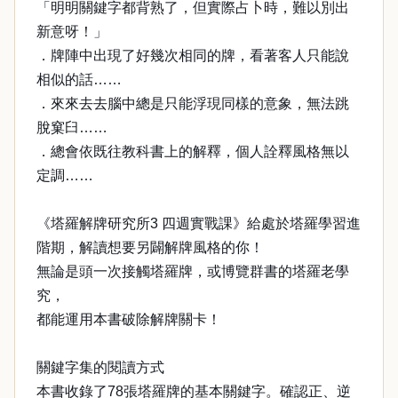
「明明關鍵字都背熟了，但實際占卜時，難以別出
新意呀！」
．牌陣中出現了好幾次相同的牌，看著客人只能說
相似的話……
．來來去去腦中總是只能浮現同樣的意象，無法跳
脫窠臼……
．總會依既往教科書上的解釋，個人詮釋風格無以
定調……
《塔羅解牌研究所3 四週實戰課》給處於塔羅學習進
階期，解讀想要另闢解牌風格的你！
無論是頭一次接觸塔羅牌，或博覽群書的塔羅老學
究，
都能運用本書破除解牌關卡！
關鍵字集的閱讀方式
本書收錄了78張塔羅牌的基本關鍵字。確認正、逆