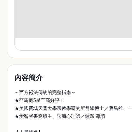
內容簡介
～西方祕法傳統的完整指南～
★亞馬遜5星至高好評！
★美國費城天普大學宗教學研究所哲學博士／蔡昌雄、一
★愛智者書窩版主、諮商心理師／鐘穎 導讀