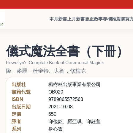
本月新書
上月新書
更正啟事
專欄推薦
購買
儀式魔法全書（下冊）
Llewellyn's Complete Book of Ceremonial Magick
隆．麥羅．杜奎特
、
大衛．修梅克
出版社
楓樹林出版事業有限公司
書籍代號
OB020
ISBN
9789865572563
出版日期
2021-10-08
定價
650
譯者
邱俊銘、羅亞琪、邱鈺萱
系列
身心靈