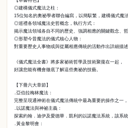
【本書特色】
◎建構儀式魔法之柱：
15位知名的奧祕學者聯合編寫，以簡馭繁，建構儀式魔法
◎巡禮各領域魔法史哲概念，執行方式：
揭示魔法領域各自不同的歷史、強調相應的關鍵觀念、
◎形塑今昔魔法的儀式核心人物：
對重要歷史人事物或與從屬相應傳統的活動作出詳細描
《儀式魔法全書》將多家祕術哲學及技術聚攏在一起，
好讓您能有機會徹底了解這些奧祕的技藝。
【下冊六大章節】
․亞伯拉梅林魔法：
完整呈現通神術在儀式魔法傳統中最為重要的操作之一
․以諾魔法與神祕主義：
探索約翰．迪伊及愛德華．凱利的以諾魔法系統，該系
․黃金黎明會：