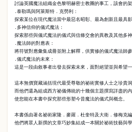
討論英國魔法組織金色黎明赫密士教團的事工，該會的
․泰勒瑪與阿萊斯特．克勞利：
探索某位在現代魔法當中最惡名昭彰、最為創新且最具
․多神信仰的儀式魔法：
探索那些與儀式魔法的儀式與信條交會的異教及其他多
․魔法師的對應表：
將符號對應彙集成冊並附上解釋，供實修的儀式魔法師
․儀式魔法的未來：
這是一段由敘事者出發去探索未來，面對絕望並與希望
這本無價寶藏涵括現代最受尊敬的祕術實修人士之珍貴
而他們還為組成西方祕儀傳統的十幾個主題撰寫詳盡的
使您能在本書中探究那些形塑今昔魔法的儀式與概念。
本書係由著名祕術家隆．麥羅．杜奎特及大衛．修梅克
他們將眾人新撰的文章巧妙集結成一本關於祕術技藝與