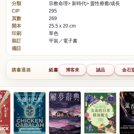
分類
宗教命理> 新時代> 靈性療癒/成長
CIP
295
頁數
269
開本
25.5 x 20 cm
印刷
單色
裝訂
平裝／電子書
備註
購書通路
紙書
博客來
誠品
金石