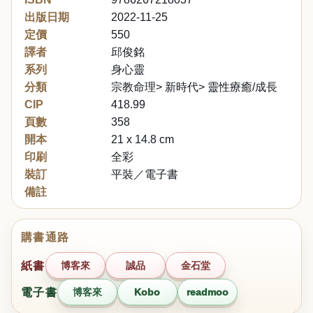
出版日期
2022-11-25
定價
550
譯者
邱俊銘
系列
身心靈
分類
宗教命理> 新時代> 靈性療癒/成長
CIP
418.99
頁數
358
開本
21 x 14.8 cm
印刷
全彩
裝訂
平裝／電子書
備註
購書通路
紙書
博客來
誠品
金石堂
電子書
博客來
Kobo
readmoo