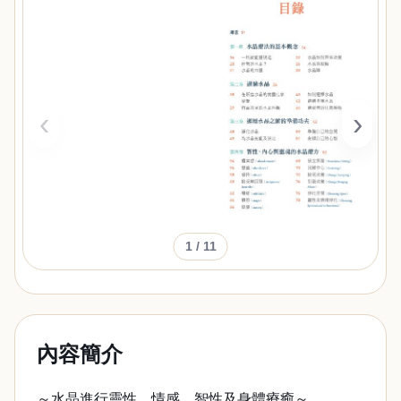
‹
›
1
/ 11
內容簡介
～水晶進行靈性、情感、智性及身體療癒～