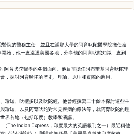
陀醫院的醫務主任，並且在浦那大學的阿育吠陀醫學院擔任臨
年開始，他一直巡迴美國各地，分享他的阿育吠陀知識，直到
過許多文章，探討阿育吠陀醫學的各個面向。他目前擔任阿布奎基阿育吠陀學
討會，探討阿育吠陀的歷史、理論、原理和實際的應用。
學、瑜珈、吠檀多以及吠陀經。他曾經撰寫二十餘本探討這些主
陀與瑜珈、以及阿育吠陀對常見疾病的療法等，就阿育吠陀的理
在世界各地（包括印度）教學和演講。
he Indian Express，印度最大的英語報刊之一）最近稱他
於印度的《時代雜誌》）則說他無疑是「美國最卓越的印度教教