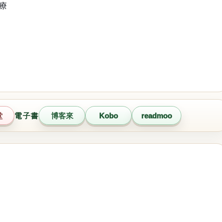
芳療
堂
電子書
博客來
Kobo
readmoo