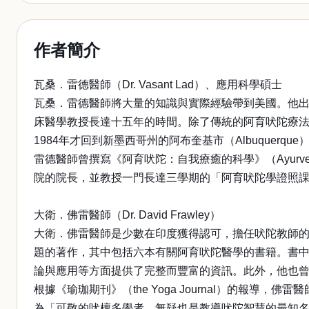
作者簡介
瓦桑．雷德醫師（Dr. Vasant Lad）、應用科學碩士
瓦桑．雷德醫師將大量的知識與實際經驗帶到美國。他出
床醫學教授長達十五年的時間。除了傳統的阿育吠陀療法
1984年才回到新墨西哥州的阿布奎基市（Albuquerq
雷德醫師曾撰寫《阿育吠陀：自我療癒的科學》（Ayurveda,
院的院長，並教授一門長達三學期的「阿育吠陀學證照
大衛．佛雷醫師（Dr. David Frawley）
大衛．佛雷醫師是少數在印度獲得認可，擔任吠陀教師
題的著作，其中包括六本有關阿育吠陀醫學的書籍。書
論與應用等方面提供了完整而豐富的資訊。此外，他也
根據《瑜珈期刊》（the Yoga Journal）的報導，
為「可敬的吠檀多學者，無疑也是教導吠陀智慧的最知名的