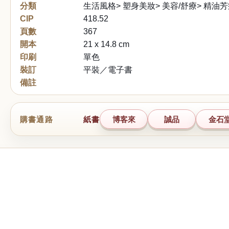
分類
生活風格> 塑身美妝> 美容/舒療> 精油
CIP
418.52
頁數
367
開本
21 x 14.8 cm
印刷
單色
裝訂
平裝／電子書
備註
購書通路
紙書
博客來
誠品
金石