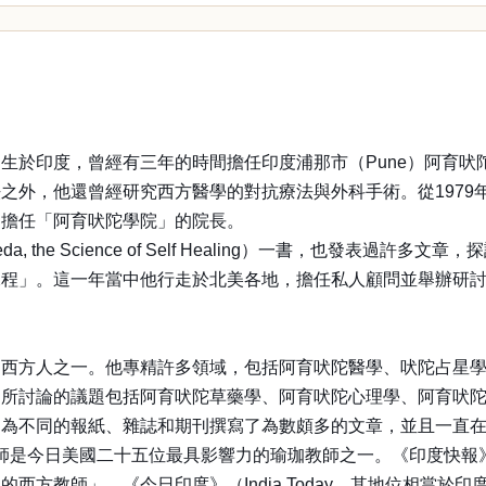
生於印度，曾經有三年的時間擔任印度浦那市（Pune）阿育吠
之外，他還曾經研究西方醫學的對抗療法與外科手術。從1979
ue）擔任「阿育吠陀學院」的院長。
 the Science of Self Healing）一書，也發表
課程」。這一年當中他行走於北美各地，擔任私人顧問並舉辦研
的西方人之一。他專精許多領域，包括阿育吠陀醫學、吠陀占星
中所討論的議題包括阿育吠陀草藥學、阿育吠陀心理學、阿育吠
曾為不同的報紙、雜誌和期刊撰寫了為數頗多的文章，並且一直
佛雷醫師是今日美國二十五位最具影響力的瑜珈教師之一。《印度快報》（T
西方教師」。《今日印度》（India Today，其地位相當