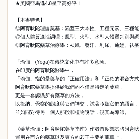
★美國亞馬遜4.8星至高好評！
【本書特色】
◎阿育吠陀理論奠基：涵蓋三大本性、五種元素、三種
◎個人體質適性調理：風型、火型、水型人體質判別與
◎阿育吠陀藥草治療學：祛風、發汗、利尿、通經、祛
「瑜伽」(Yoga)在傳統文化中有許多意涵。
在印度的阿育吠陀醫學中，
「瑜伽」指的是藥草的「正確用法」和「正確的混合方
阿育吠陀藥草學提供給我們的不僅是特定的藥草，
更是一套認識所有藥草的方法，
以接納、覺察的態度與它們神交，試著聆聽它們的語言
並如同對待另一個人那般和植物說話，視其為導師。
《藥草瑜伽：阿育吠陀藥草指南》作者首度嘗試將阿育
運用在西方的藥草以及東方的若干主要的藥草上，