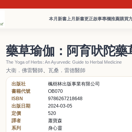
本月新書
上月新書
更正啟事
專欄推薦
購買
藥草瑜伽：阿育吠陀藥
The Yoga of Herbs: An Ayurvedic Guide to Herbal Medicine
大衛．佛雷醫師
、
瓦桑．雷德醫師
出版社
楓樹林出版事業有限公司
書籍代號
OB070
ISBN
9786267218648
出版日期
2024-03-05
定價
520
譯者
蕭寶森
系列
身心靈