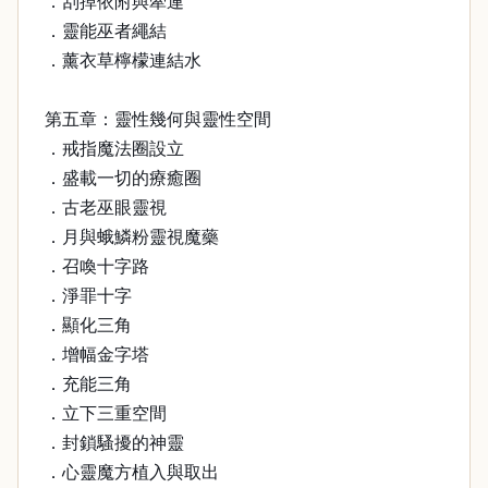
．刮掉依附與牽連
．靈能巫者繩結
．薰衣草檸檬連結水
第五章：靈性幾何與靈性空間
．戒指魔法圈設立
．盛載一切的療癒圈
．古老巫眼靈視
．月與蛾鱗粉靈視魔藥
．召喚十字路
．淨罪十字
．顯化三角
．增幅金字塔
．充能三角
．立下三重空間
．封鎖騷擾的神靈
．心靈魔方植入與取出