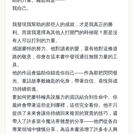
結的力量。鑰匙就是⋯⋯
我自己。
我發現我幫助的那些人的成就，才是我真正的勝
利。而當我選擇為其他人打開門的時候呢？那是沒
有人可以打到的力量。
感謝麥特的努力、他對讀者的愛，還有他對這條道
路的敬意，你會在這本書中發現通往無限力量的工
具。
他的作品會協助你鑄造你自己——作為那把閃閃發
光、童話故事般鑰匙的化身，帶著自信、喜悅與成
功持續前進。
要如何把麥特極具說服力的資訊結合到生命中、你
最終會帶著這些走到哪裡，這些完全看你。他不只
提供了未來會讓你持續回來複習的寶貴的技巧，還
帶入了許多當今魔法界翹楚的分享——他們從各自
專業領域中慷慨分享，為這本書添增了許多令人興