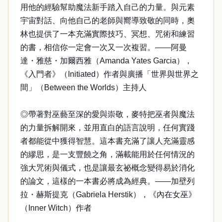
用他的經驗幫助魔法新手踏入自己的力量。與元素
宇宙對話、向他自己的老師與嚮導致敬的同時，奧
林也提供了一本充滿實際技巧、冥想、咒術和練習
的書，相信你一定會一次又一次複習。——阿曼
達・雅慈・加爾西雅（Amanda Yates Garcia），
《入門者》（Initiated）作者與廣播「世界與世界之
間」（Between the Worlds）主持人
◎帶著對巫藝至深的愛與崇敬，麥特把巫者與魔法
的力量拆解開來，並用直白的語言說明，任何實踐
者都能從中獲得智慧。這本書充滿了讓人充滿靈感
的繆思，是一支豐饒之角，滿載能用於任何情況的
強大咒術與儀式，也是讓最玄祕概念變得易於消化
的論文，這樣的一本書必將成為經典。——加壁列
拉・赫斯提克（Gabriela Herstik），《內在女巫》
（Inner Witch）作者