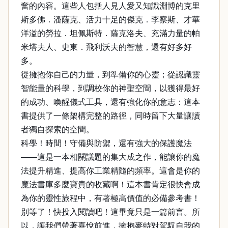
奮的內容。這些人包括人見人愛又知識淵博的克里
斯多佛．潘薩克、活力十足的傑克．李察斯、才華
洋溢的勞拉．坦佩斯特．薩克洛夫、充滿力量的帕
米塔夫人、史東．飛利沃夫的智慧，還有好多好
多。
從擁抱你自己的力量，到準備你的心靈；從認識靈
智能量的科學，到調校你的神聖空間，以獲得最好
的成功、喚醒儀式工具，還有強化你的意志：這本
書提供了一條架構完整的路徑，同時留下大量讓讀
者獨自探索的空間。
科學！時間！守備與防禦，還有強大的保護魔法
——這是一本相關議題的集大成之作，能讓你的魔
法提升精進、提高你工業精隨的頻率。這會是你的
魔法書庫多麼寶貴的收藏啊！這本書肯定很快會成
為你的靈性旅程中，有著極高價值的必備參考書！
別等了！快投入閱讀吧！這畢竟只是一篇前言。所
以，讓我們帶著喜悅前進，擁抱麥特對駕馭自我的