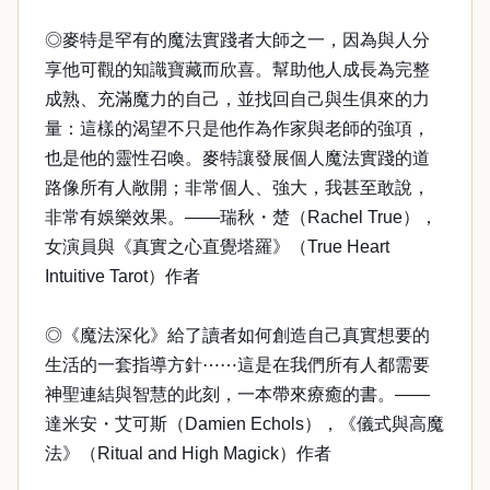
◎麥特是罕有的魔法實踐者大師之一，因為與人分
享他可觀的知識寶藏而欣喜。幫助他人成長為完整
成熟、充滿魔力的自己，並找回自己與生俱來的力
量：這樣的渴望不只是他作為作家與老師的強項，
也是他的靈性召喚。麥特讓發展個人魔法實踐的道
路像所有人敞開；非常個人、強大，我甚至敢說，
非常有娛樂效果。——瑞秋・楚（Rachel True），
女演員與《真實之心直覺塔羅》（True Heart
Intuitive Tarot）作者
◎《魔法深化》給了讀者如何創造自己真實想要的
生活的一套指導方針⋯⋯這是在我們所有人都需要
神聖連結與智慧的此刻，一本帶來療癒的書。——
達米安・艾可斯（Damien Echols），《儀式與高魔
法》（Ritual and High Magick）作者