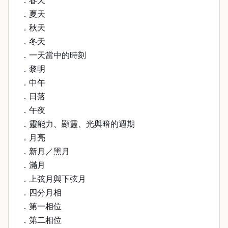
．春天
．夏天
．秋天
．冬天
．一天當中的時刻
．黎明
．中午
．日落
．午夜
．靈能力、顯靈、光與暗的週期
．月亮
．新月／黑月
．滿月
．上弦月與下弦月
．四分月相
．第一相位
．第二相位