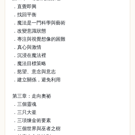
．直覺即興
．找回平衡
．魔法是一門科學與藝術
．改變意識狀態
．專注與視覺想像的困難
．真心與激情
．沉浸在魔法裡
．魔法目標策略
．慾望、意念與意志
．建立關係，避免利用
第三章：走向奧祕
．三個靈魂
．三只大釜
．三項煉金術要素
．三個世界與巫者之樹