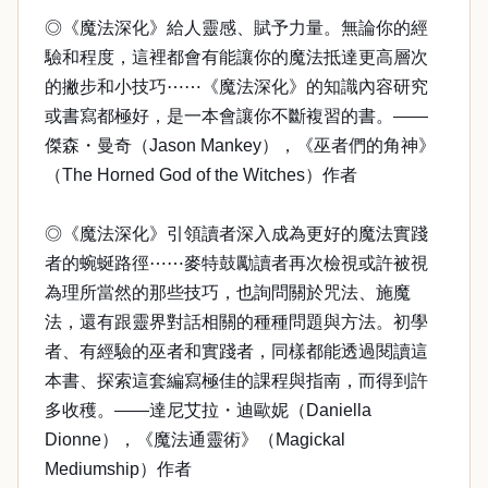
◎《魔法深化》給人靈感、賦予力量。無論你的經
驗和程度，這裡都會有能讓你的魔法抵達更高層次
的撇步和小技巧⋯⋯《魔法深化》的知識內容研究
或書寫都極好，是一本會讓你不斷複習的書。——
傑森・曼奇（Jason Mankey），《巫者們的角神》
（The Horned God of the Witches）作者
◎《魔法深化》引領讀者深入成為更好的魔法實踐
者的蜿蜒路徑⋯⋯麥特鼓勵讀者再次檢視或許被視
為理所當然的那些技巧，也詢問關於咒法、施魔
法，還有跟靈界對話相關的種種問題與方法。初學
者、有經驗的巫者和實踐者，同樣都能透過閱讀這
本書、探索這套編寫極佳的課程與指南，而得到許
多收穫。——達尼艾拉・迪歐妮（Daniella
Dionne），《魔法通靈術》（Magickal
Mediumship）作者