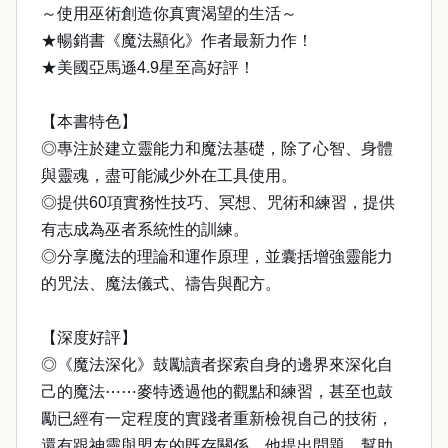
～使用巫術創造你真實渴望的生活～
★暢銷書《魔法顯化》作者最新力作！
★美國亞馬遜4.9星至高好評！
【本書特色】
◎專注於建立靈能力和魔法基礎，除了心智、身體
與靈魂，盡可能減少外在工具使用。
◎提供60項實務性技巧、冥想、咒術和練習，提供
有志成為巫者系統性的訓練。
◎分享魔法的理論和運作原理，並囊括增強靈能力
的咒法、魔法儀式、禱告與配方。
【深度好評】
◎《魔法深化》鼓勵讀者探索自身的邊界來深化自
己的魔法⋯⋯麥特透過他的觀點和練習，甚至也鼓
勵已經有一定程度的實踐者重新檢視自己的技術，
還有跟神靈與盟友的既存關係。他提出問題，幫助