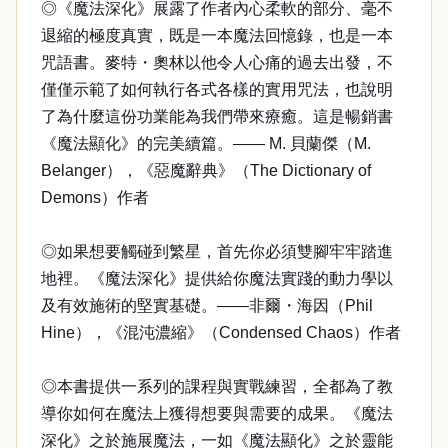
◎《魔法深化》展露了作者內心柔軟的部分、毫不
退縮的極度真實，既是一本魔法回憶錄，也是一本
咒語書。麥特・奧林以他令人心痛的過去出發，不
僅僅示範了如何執行各式各樣的實用咒法，也說明
了為什麼這份功業能為我們帶來療癒。這是暢銷書
《魔法顯化》的完美續篇。—— M. 貝蘭傑（M.
Belanger），《惡魔辭典》（The Dictionary of
Demons）作者
◎如果想要觸碰到繁星，首先你必須雙腳牢牢踏進
地裡。《魔法深化》提供給你魔法實踐的動力學以
及有效施術的堅實基礎。——非爾・海因（Phil
Hine），《混沌濃縮》（Condensed Chaos）作者
◎本書提供一系列的課程與實戰練習，全都為了教
導你如何在魔法上獲得想要與需要的成果。《魔法
深化》之於施展魔法，一如《魔法顯化》之於靈能