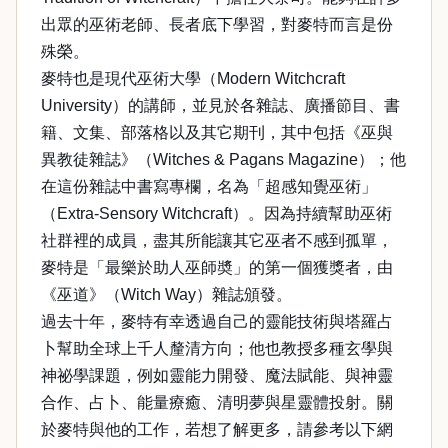
出眾的巫術老師、長者底下學習，對麥特而言是份
殊榮。
麥特也是現代巫術大學（Modern Witchcraft
University）的講師，並見於各雜誌、廣播節目、書
籍、文集、部落格以及其它期刊，其中包括《巫與
異教徒雜誌》（Witches & Pagans Magazine）；他
在這份雜誌中書寫專欄，名為「超感知覺巫術」
（Extra-Sensory Witchcraft）。因為持續幫助巫術
社群裡的成員，盡其所能讓其它巫者不感到孤單，
麥特是「最樂於助人巫師奬」的第一個獲獎者，由
《巫道》（Witch Way）雜誌頒發。
過去十年，麥特有幸透過自己的靈能技術與塔羅占
卜幫助全球上千人釐清方向；他也教授多種玄學與
神祕學課題，例如靈能力開發、魔法賦能、與神靈
合作、占卜、能量療癒、清明夢與星靈體投射。關
於麥特與他的工作，若想了解更多，請參考以下網