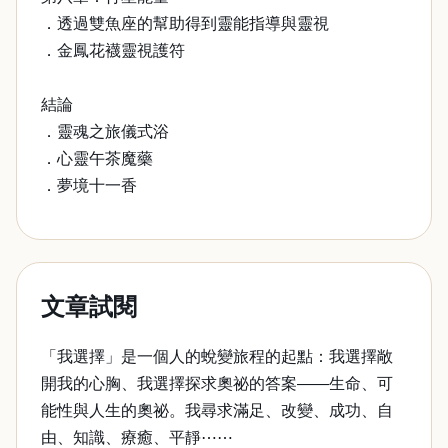
．透過雙魚座的幫助得到靈能指導與靈視
．金鳳花襪靈視護符
結論
．靈魂之旅儀式浴
．心靈午茶魔藥
．夢境十一香
文章試閱
「我選擇」是一個人的蛻變旅程的起點：我選擇敞
開我的心胸、我選擇探求奧祕的答案——生命、可
能性與人生的奧祕。我尋求滿足、改變、成功、自
由、知識、療癒、平靜⋯⋯