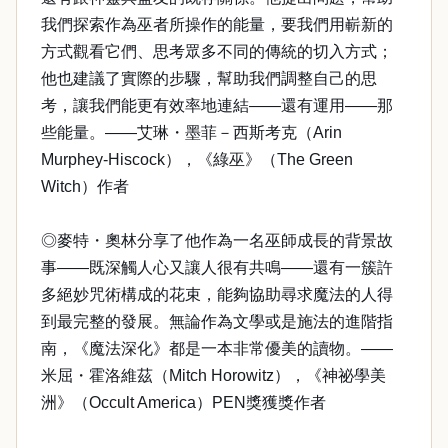
我們探索作為巫者所操作的能量，要我們用嶄新的
方式觀看它們、思考眾多不同的傳統的切入方式；
他也建議了實際的步驟，幫助我們調整自己的思
考，讓我們能更有效率地連結——還有運用——那
些能量。——艾琳・墨菲－西斯考克（Arin
Murphey-Hiscock），《綠巫》（The Green
Witch）作者
◎麥特・奧林分享了他作為一名巫師成長的背景故
事——既深觸人心又讓人很有共鳴——還有一簇許
多絕妙咒術構成的花束，能夠協助尋求魔法的人得
到最完整的發展。無論作為文學或是施法的進階指
南，《魔法深化》都是一本非常優美的讀物。——
米屈・霍洛維茲（Mitch Horowitz），《神祕學美
洲》（Occult America）PEN獎獲獎作者