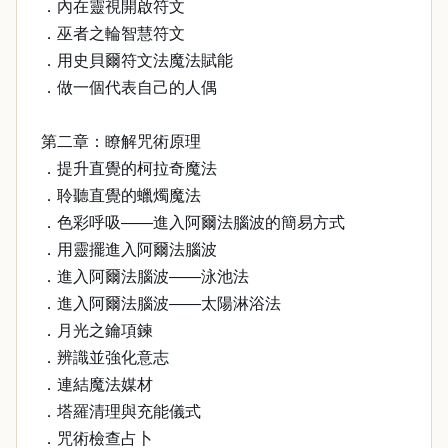
．內在靈視開啟符文
．巫者之輪智慧符文
．用史貝爾符文法魔法賦能
．做一個代表自己的人偶
第二章：瞭解咒術原理
．提升直覺的柯拉奇魔法
．聆聽直覺的蠟燭魔法
．色彩呼吸——進入阿爾法腦波的簡易方式
．用靈擺進入阿爾法腦波
．進入阿爾法腦波——泳池法
．進入阿爾法腦波——太陽淋浴法
．月光之鑰項鍊
．辨識並強化意志
．連結魔法媒材
．塔羅清理與充能儀式
．咒術檢查占卜