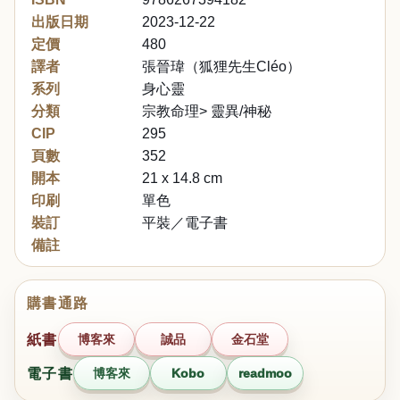
出版日期
2023-12-22
定價
480
譯者
張晉瑋（狐狸先生Cléo）
系列
身心靈
分類
宗教命理> 靈異/神秘
CIP
295
頁數
352
開本
21 x 14.8 cm
印刷
單色
裝訂
平裝／電子書
備註
購書通路
紙書
博客來
誠品
金石堂
電子書
博客來
Kobo
readmoo