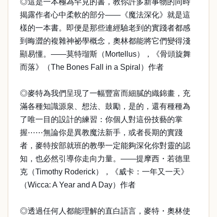
◎這是一本極為罕見的書，教你許多新事物的同時
揭露作者心中柔軟的部分——《魔法深化》就是這
樣的一本書。即便是那些連經驗老到的實踐者都感
到晦澀的複雜神祕學概念，奧林都能將它們變得淺
顯易懂。——莫特瑠斯（Mortellus），《骨頭旋舞
而落》（The Bones Fall in a Spiral）作者
◎麥特為我們呈現了一幅豐富而細膩的織錦畫，充
滿各種知識源泉、想法、鼓勵，是的，還有種種為
了唯一目的設計的練習：你個人對這份技藝的掌
握⋯⋯無論你是異教魔法新手，或者長期的實踐
者，麥特按部就班的教學一定能夠深化你對靈的認
知，也必然引導你走向力量。——提摩西・若德里
克（Timothy Roderick），《威卡：一年又一天》
（Wicca: A Year and A Day）作者
◎透過任何人都能理解的直白語言，麥特・奧林使