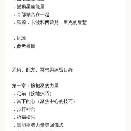
．變動星座能量
．全部結合在一起
．羅莉．卡波和西碧兒．里克的智慧
．結論
．參考書目
咒術、配方、冥想與練習目錄
第一章：擁抱巫的力量
．定錨（接地技巧）
．當下的心（聚焦中心的技巧）
．步行神合
．祈福禱告
．靈能巫者力量尋回儀式