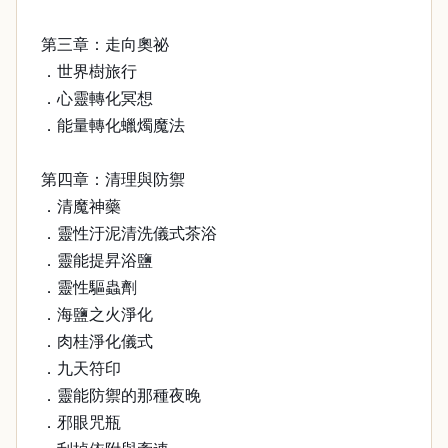
第三章：走向奧祕
．世界樹旅行
．心靈轉化冥想
．能量轉化蠟燭魔法
第四章：清理與防禦
．清魔神藥
．靈性汙泥清洗儀式茶浴
．靈能提昇浴鹽
．靈性驅蟲劑
．海鹽之火淨化
．肉桂淨化儀式
．九天符印
．靈能防禦的那種夜晚
．邪眼咒瓶