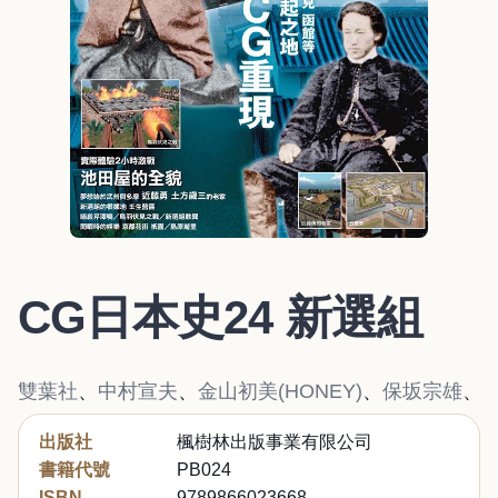
CG日本史24 新選組
雙葉社
、
中村宣夫
、
金山初美(HONEY)
、
保坂宗雄
、
出版社
楓樹林出版事業有限公司
書籍代號
PB024
ISBN
9789866023668