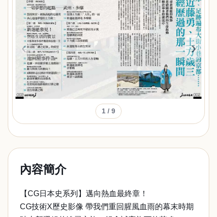
‹
›
1
/ 9
內容簡介
【CG日本史系列】邁向熱血最終章！
CG技術X歷史影像 帶我們重回腥風血雨的幕末時期