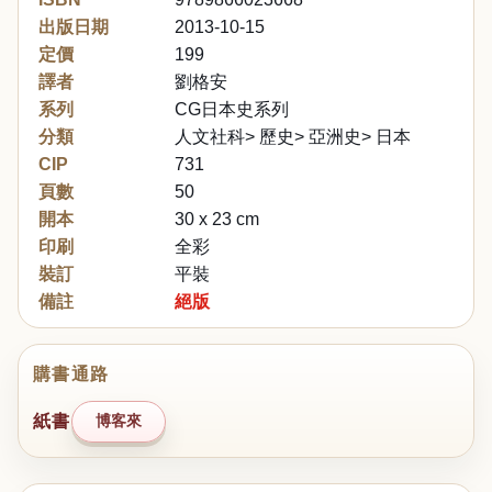
出版日期
2013-10-15
定價
199
譯者
劉格安
系列
CG日本史系列
分類
人文社科> 歷史> 亞洲史> 日本
CIP
731
頁數
50
開本
30 x 23 cm
印刷
全彩
裝訂
平裝
備註
絕版
購書通路
紙書
博客來