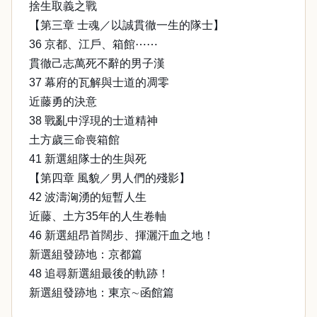
捨生取義之戰
【第三章 士魂／以誠貫徹一生的隊士】
36 京都、江戶、箱館⋯⋯
貫徹己志萬死不辭的男子漢
37 幕府的瓦解與士道的凋零
近藤勇的決意
38 戰亂中浮現的士道精神
土方歲三命喪箱館
41 新選組隊士的生與死
【第四章 風貌／男人們的殘影】
42 波濤洶湧的短暫人生
近藤、土方35年的人生卷軸
46 新選組昂首闊步、揮灑汗血之地！
新選組發跡地：京都篇
48 追尋新選組最後的軌跡！
新選組發跡地：東京∼函館篇