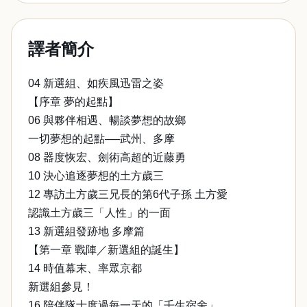
譯者簡介
04 新選組、如疾風迅雷之姿
【序章 夢的起點】
06 與夥伴相遇、暢談夢想的故鄉
一切夢想的起點──武州、多摩
08 器度恢宏、劍術高超的近藤勇
10 決心追逐夢想的土方歲三
12 專訪土方歲三兄長的第6代子孫 土方愛
認識土方歲三「人性」的一面
13 新選組發跡地 多摩篇
【第一章 戰陣／新選組的誕生】
14 時值幕末、率眾京都
新選組參見！
16 陪伴隊士度過每一天的「壬生宿舍」