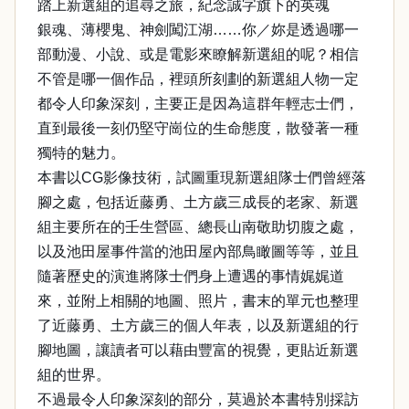
踏上新選組的追尋之旅，紀念誠字旗下的英魂
銀魂、薄櫻鬼、神劍闖江湖……你／妳是透過哪一
部動漫、小說、或是電影來瞭解新選組的呢？相信
不管是哪一個作品，裡頭所刻劃的新選組人物一定
都令人印象深刻，主要正是因為這群年輕志士們，
直到最後一刻仍堅守崗位的生命態度，散發著一種
獨特的魅力。
本書以CG影像技術，試圖重現新選組隊士們曾經落
腳之處，包括近藤勇、土方歲三成長的老家、新選
組主要所在的壬生營區、總長山南敬助切腹之處，
以及池田屋事件當的池田屋內部鳥瞰圖等等，並且
隨著歷史的演進將隊士們身上遭遇的事情娓娓道
來，並附上相關的地圖、照片，書末的單元也整理
了近藤勇、土方歲三的個人年表，以及新選組的行
腳地圖，讓讀者可以藉由豐富的視覺，更貼近新選
組的世界。
不過最令人印象深刻的部分，莫過於本書特別採訪