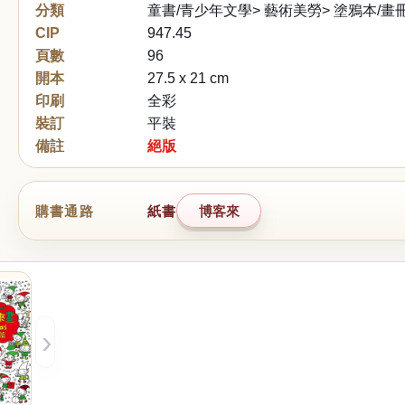
分類
童書/青少年文學> 藝術美勞> 塗鴉本/畫
CIP
947.45
頁數
96
開本
27.5 x 21 cm
印刷
全彩
裝訂
平裝
備註
絕版
購書通路
紙書
博客來
›