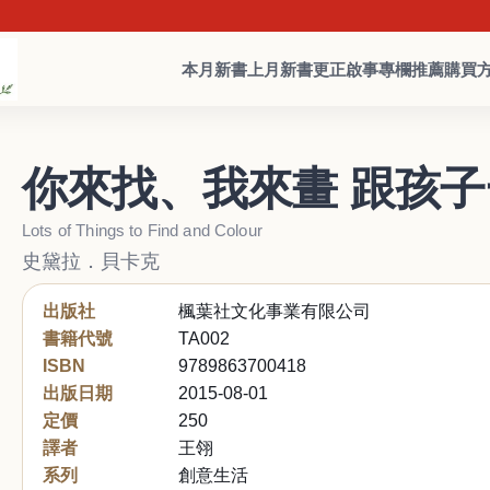
本月新書
上月新書
更正啟事
專欄推薦
購買
你來找、我來畫 跟孩
Lots of Things to Find and Colour
史黛拉．貝卡克
出版社
楓葉社文化事業有限公司
書籍代號
TA002
ISBN
9789863700418
出版日期
2015-08-01
定價
250
譯者
王翎
系列
創意生活