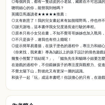
◎每個跨頁，都有一隻頑皮的小老鼠，藏匿在不可思議
聰明細心的你，能替我到牠嗎？
英國亞馬遜讀者★★★★★推薦：
◎太有創意了！我的兒女畫起來有如脫韁野馬，停也停
◎謝天謝地，這本書伴我女兒度過長途行駛的車程。
◎原本只有小女兒在畫，不知不覺哥哥姊姊也加入戰局
◎不只是孩子，連我也有些上癮呢！
◎提示簡單易遵循，在孩子塗色的過程中，專注力和細
《你來找，我來畫》專為3歲以上的孩子設計的填色遊戲
幾隻小熊繫了領結呢？」、「鱷魚先生和貓咪小姐要怎
在遊戲的過程中，不但鍛鍊孩子的專注度與觀察力、促
不覺太陽下山，對彼此又有更深一層的認識。
和孩子一起「玩」成這本書吧！你該擔心的只有，在遊