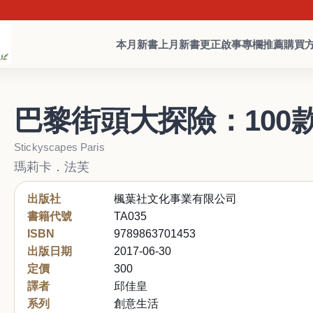
本月新書
上月新書
更正啟事
專欄推薦
購買
巴黎街頭大探險：100
Stickyscapes Paris
瑪莉卡．法芙
出版社
楓葉社文化事業有限公司
書籍代號
TA035
ISBN
9789863701453
出版日期
2017-06-30
定價
300
譯者
邱佳皇
系列
創意生活