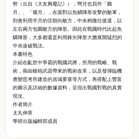
勢（出自《大友興廢記》），彎月也寫作「圓
月」、「偃月」，在面對以魚鱗陣形攻擊的敵軍，
則會利用半月的弦朝向敵方，中央稍微往後退，以
左右兩方包圍敵方的陣形。因此在戰國時代比起魚
鱗陣形，大多都還是利用鋒矢陣形大膽展開猛烈的
中央途破戰法。
本書特色
介紹在亂世中爭霸的戰國武將，所用的戰略、戰
術，藉由槍砲武器帶來的戰術改革，以及發揮臨機
應變思考所建造的居城要塞等方式，再搭配上豐富
的圖示及詳細的數據資料，呈現出戰國對戰的真實
現況。
作者簡介
太丸伸章
學研出版編輯部成員