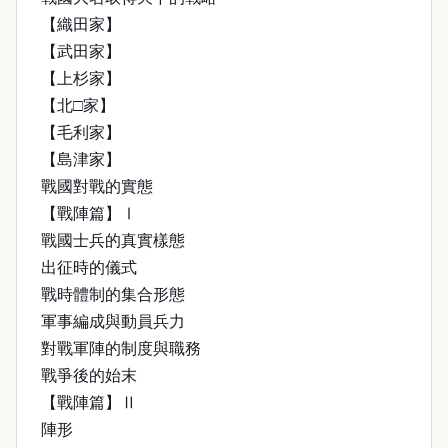
【織田家】
【武田家】
【上杉家】
【北□家】
【毛利家】
【島津家】
戰國對戰的實態
【戰陣篇】Ⅰ
戰國士兵的真實樣態
出征時的儀式
戰時體制的集合形態
軍事編成與動員兵力
對戰軍陣的制度與職務
戰爭後的始末
【戰陣篇】Ⅱ
陣形