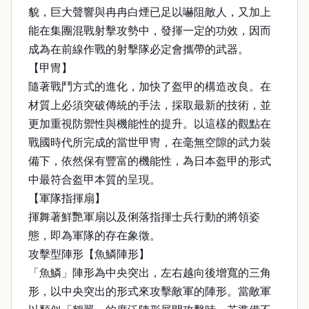
貌，巨大聲響與冉冉白煙已足以嚇阻敵人，又加上
能在集團混戰射擊攻勢中，發揮一定的功效，因而
成為在前線作戰的射擊隊必定會攜帶的武器。
【甲冑】
隨著戰鬥方式的進化，加快了盔甲的構造改良。在
材質上必須突破傳統的手法，採取最新的技術，並
更加重視防禦性與機能性的提升。以這樣的觀點在
戰國時代所完成的當世甲冑，在毫無空隙的武力裝
備下，依然保有豐富的機能性，為日本盔甲的形式
中最符合盔甲本質的呈現。
【軍隊指揮扇】
揮舞著鮮艷軍扇以及俐落指揮士兵行動的將領姿
態，即為軍隊的存在象徵。
攻擊型陣形【魚鱗陣形】
「魚鱗」陣形為中央突出，左右越向後增寬的三角
形，以中央突出的形式來攻擊敵軍的陣形。當敵軍