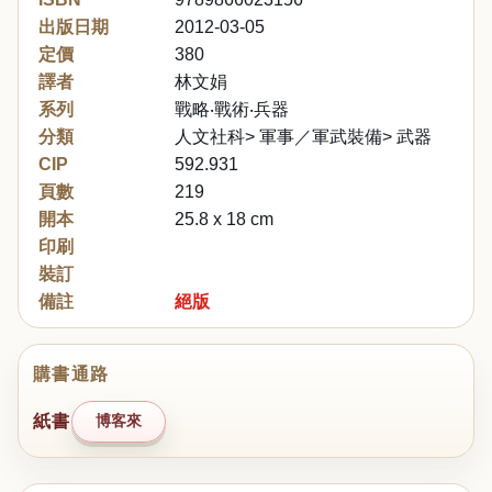
出版日期
2012-03-05
定價
380
譯者
林文娟
系列
戰略‧戰術‧兵器
分類
人文社科> 軍事／軍武裝備> 武器
CIP
592.931
頁數
219
開本
25.8 x 18 cm
印刷
裝訂
備註
絕版
購書通路
紙書
博客來