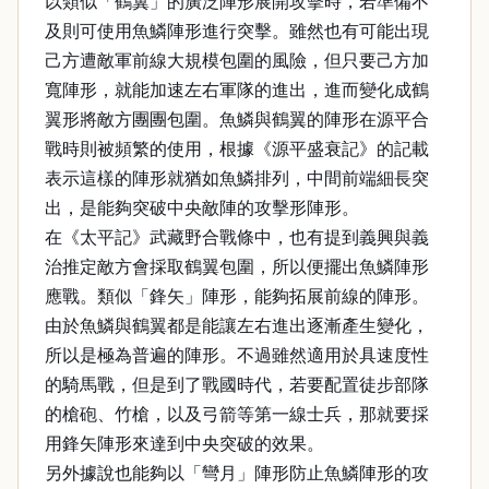
以類似「鶴翼」的廣泛陣形展開攻擊時，若準備不
及則可使用魚鱗陣形進行突擊。雖然也有可能出現
己方遭敵軍前線大規模包圍的風險，但只要己方加
寬陣形，就能加速左右軍隊的進出，進而變化成鶴
翼形將敵方團團包圍。魚鱗與鶴翼的陣形在源平合
戰時則被頻繁的使用，根據《源平盛衰記》的記載
表示這樣的陣形就猶如魚鱗排列，中間前端細長突
出，是能夠突破中央敵陣的攻擊形陣形。
在《太平記》武藏野合戰條中，也有提到義興與義
治推定敵方會採取鶴翼包圍，所以便擺出魚鱗陣形
應戰。類似「鋒矢」陣形，能夠拓展前線的陣形。
由於魚鱗與鶴翼都是能讓左右進出逐漸產生變化，
所以是極為普遍的陣形。不過雖然適用於具速度性
的騎馬戰，但是到了戰國時代，若要配置徒步部隊
的槍砲、竹槍，以及弓箭等第一線士兵，那就要採
用鋒矢陣形來達到中央突破的效果。
另外據說也能夠以「彎月」陣形防止魚鱗陣形的攻