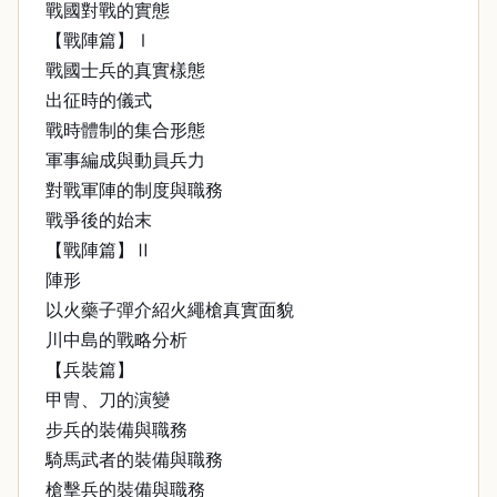
戰國對戰的實態
【戰陣篇】Ⅰ
戰國士兵的真實樣態
出征時的儀式
戰時體制的集合形態
軍事編成與動員兵力
對戰軍陣的制度與職務
戰爭後的始末
【戰陣篇】Ⅱ
陣形
以火藥子彈介紹火繩槍真實面貌
川中島的戰略分析
【兵裝篇】
甲冑、刀的演變
步兵的裝備與職務
騎馬武者的裝備與職務
槍擊兵的裝備與職務