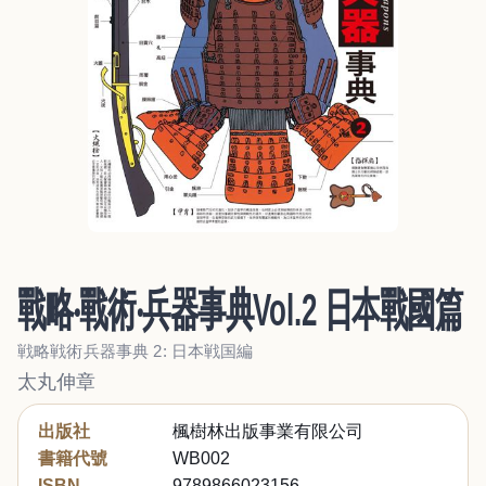
戰略‧戰術‧兵器事典Vol.2 日本戰國篇
戦略戦術兵器事典 2: 日本戦国編
太丸伸章
出版社
楓樹林出版事業有限公司
書籍代號
WB002
ISBN
9789866023156