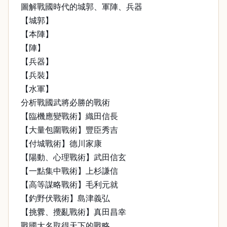
圖解戰國時代的城郭、軍陣、兵器
【城郭】
【本陣】
【陣】
【兵器】
【兵裝】
【水軍】
分析戰國武將必勝的戰術
【臨機應變戰術】織田信長
【大量包圍戰術】豐臣秀吉
【付城戰術】德川家康
【陽動、心理戰術】武田信玄
【一點集中戰術】上杉謙信
【高等謀略戰術】毛利元就
【釣野伏戰術】島津義弘
【挑釁、攪亂戰術】真田昌幸
戰國大名取得天下的戰略