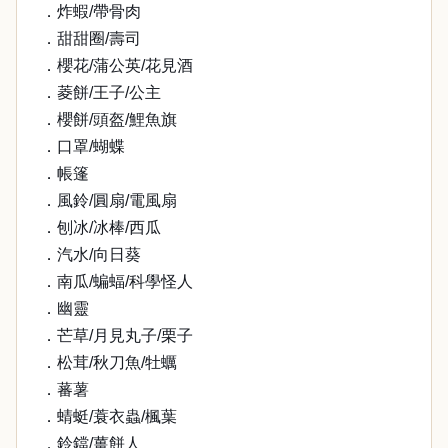
．炸蝦/帶骨肉
．甜甜圈/壽司
．櫻花/蒲公英/花見酒
．菱餅/王子/公主
．櫻餅/頭盔/鯉魚旗
．口罩/蝴蝶
．帳篷
．風鈴/圓扇/電風扇
．刨冰/冰棒/西瓜
．汽水/向日葵
．南瓜/蝙蝠/科學怪人
．幽靈
．芒草/月見丸子/栗子
．松茸/秋刀魚/牡蠣
．蕃薯
．蜻蜓/蓑衣蟲/楓葉
．鈴鐺/薑餅人