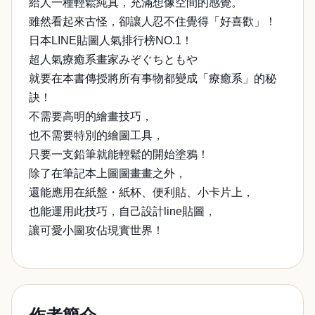
給人一種輕鬆純真，充滿想像空間的感覺。
雖然看起來古怪，卻讓人忍不住覺得「好喜歡」！
日本LINE貼圖人氣排行榜NO.1！
超人氣療癒系畫家みぞぐちともや
就要在本書傳授將所有事物都變成「療癒系」的秘
訣！
不需要高明的繪畫技巧，
也不需要特別的繪圖工具，
只要一支鉛筆就能輕鬆的開始塗鴉！
除了在筆記本上圖圖畫畫之外，
還能應用在紙盤・紙杯、便利貼、小卡片上，
也能運用此技巧，自己設計line貼圖，
讓可愛小圖攻佔現實世界！