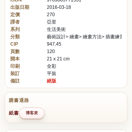
出版日期
2016-03-18
定價
270
譯者
亞里
系列
生活美術
分類
藝術設計> 繪畫> 繪畫方法> 插畫練習
CIP
947.45
頁數
120
開本
21 x 21 cm
印刷
全彩
裝訂
平裝
備註
絕版
購書通路
紙書
博客來