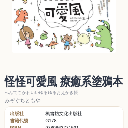
怪怪可愛風 療癒系塗鴉本
へんてこかわいいゆるゆるおえかき帳
みぞぐちともや
出版社
楓書坊文化出版社
書籍代號
G178
ISBN
9789863771531