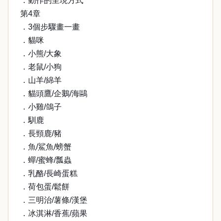
．動作的呈現方式
第4章
．3個步驟畫一畫
．貓咪
．小熊/大象
．老鼠/小狗
．山羊/綿羊
．貓頭鷹/企鵝/海鷗
．小雞/鴿子
．馴鹿
．長頸鹿/豬
．魚/鯊魚/螃蟹
．蟬/蜜蜂/瓢蟲
．乳酪/長崎蛋糕
．荷包蛋/鬆餅
．三明治/薯條/漢堡
．冰淇淋/香蕉/蘋果