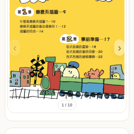
‹
›
1
/ 10