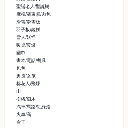
．聖誕老人/聖誕樹
．麻糬/關東煮/肉包
．滑雪/滑雪板
．羽子板/鏡餅
．雪人/妖怪
．暖桌/暖爐
．圍巾
．書本/電話/餐具
．包包
．男孩/女孩
．棉花人/飛碟
．山
．樹樁/樹木
．汽車/馬路/紅綠燈
．火車/高
．盒子