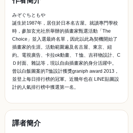
作者簡介
みぞぐちともや
誕生於1987年，居住於日本名古屋。就讀專門學校
時，參加玄光社所舉辦的插畫家甄選活動「The
Choice」並入選最終名單，因此以此為契機開始了
插畫家的生涯。活動範圍遍及名古屋、東京、紐
約。電視廣告、卡拉ok動畫、Ｔ恤、吉祥物設計、C
Ｄ封面、雜誌等，現以自由插畫家的身分活躍中。
曾以白飯圖案的T恤設計獲獎graniph award 2013，
並登上每日排行榜的冠軍。近幾年也在 LINE貼圖設
計的人氣排行榜中獲選第一名。
譯者簡介