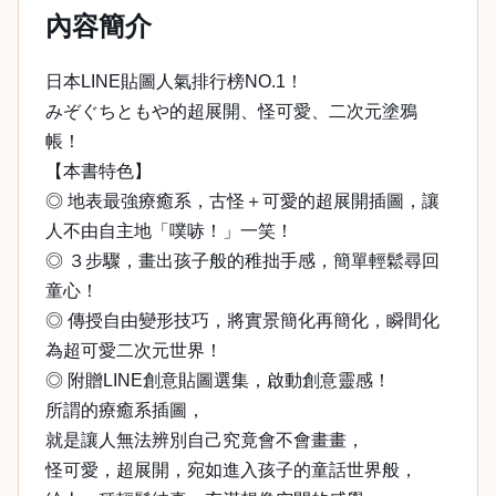
內容簡介
日本LINE貼圖人氣排行榜NO.1！
みぞぐちともや的超展開、怪可愛、二次元塗鴉
帳！
【本書特色】
◎ 地表最強療癒系，古怪＋可愛的超展開插圖，讓
人不由自主地「噗哧！」一笑！
◎ ３步驟，畫出孩子般的稚拙手感，簡單輕鬆尋回
童心！
◎ 傳授自由變形技巧，將實景簡化再簡化，瞬間化
為超可愛二次元世界！
◎ 附贈LINE創意貼圖選集，啟動創意靈感！
所謂的療癒系插圖，
就是讓人無法辨別自己究竟會不會畫畫，
怪可愛，超展開，宛如進入孩子的童話世界般，