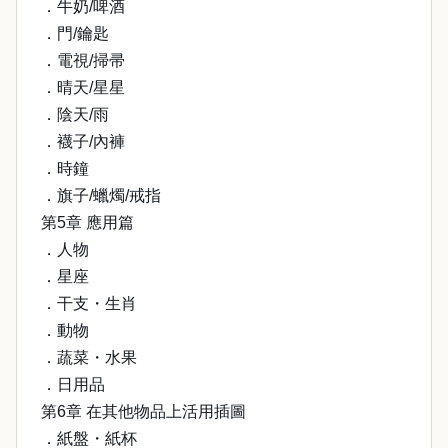
．牛奶/啤酒
．門/鑰匙
．電視/掃帚
．晴天/星星
．陰天/雨
．襪子/內褲
．時鐘
．旗子/蠟燭/戒指
第5章 應用篇
．人物
．星座
．干支・生肖
．動物
．蔬菜・水果
．日用品
第6章 在其他物品上活用插圖
．紙盤・紙杯