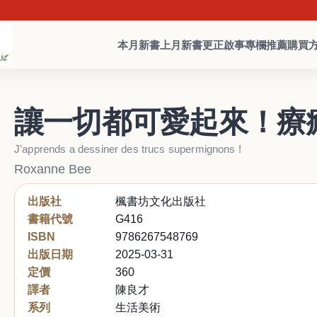
本月新書
上月新書
更正啟事
專欄推薦
購買
讓一切都可愛起來！療
J'apprends a dessiner des trucs supermignons !
Roxanne Bee
出版社
楓書坊文化出版社
書籍代號
G416
ISBN
9786267548769
出版日期
2025-03-31
定價
360
譯者
陳良才
系列
生活美術