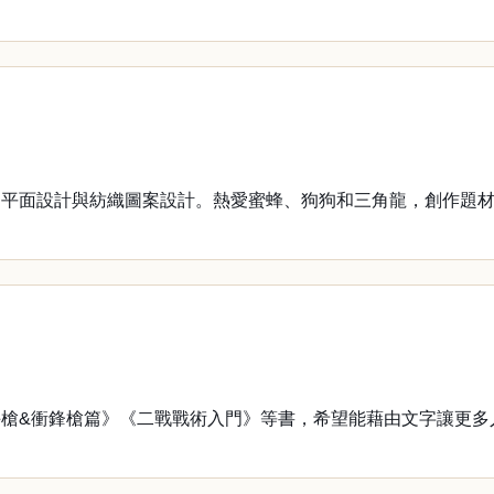
、平面設計與紡織圖案設計。熱愛蜜蜂、狗狗和三角龍，創作題
槍&衝鋒槍篇》《二戰戰術入門》等書，希望能藉由文字讓更多