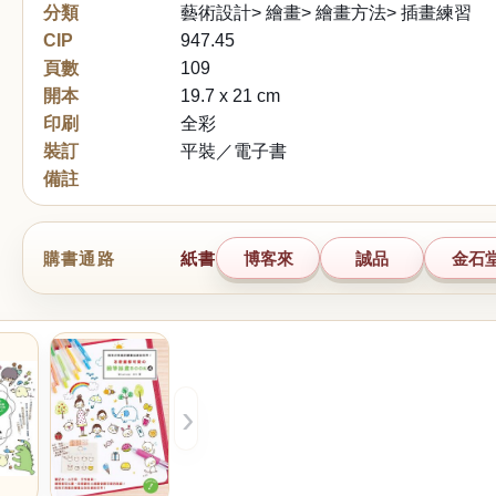
分類
藝術設計> 繪畫> 繪畫方法> 插畫練習
CIP
947.45
頁數
109
開本
19.7 x 21 cm
印刷
全彩
裝訂
平裝／電子書
備註
購書通路
紙書
博客來
誠品
金石
›