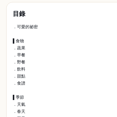
目錄
．可愛的祕密
▌食物
．蔬果
．早餐
．野餐
．飲料
．甜點
．食譜
▌季節
．天氣
．春天