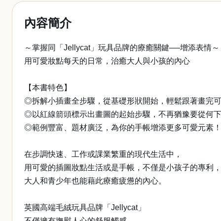
內容簡介
～掌握同「Jellycat」玩具品牌的療癒關鍵──增添表情～
用可愛妝點每天的日常，治癒大人與小孩的內心
【本書特色】
◎拆解小插畫全步驟，從基礎形狀開始，輕鬆跟著畫完
◎以紅線箭頭標示出畫圖的起始步驟，不再猶豫要從何
◎範例豐富、題材廣泛，為你的手帳增添更多可愛元素
在步調快速、工作或課業繁重的現代生活中，
用可愛的插圖妝點生活或是手帳，不僅是小孩子的專利
大人和青少年也能藉此療癒疲憊的內心。
英國高端毛絨玩具品牌「Jellycat」
不僅擁有撫慰人心的舒服觸感，