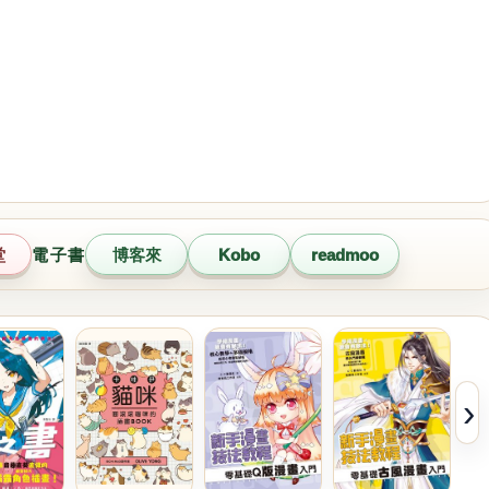
堂
電子書
博客來
Kobo
readmoo
›