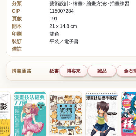
分類
藝術設計> 繪畫> 繪畫方法> 插畫練習
CIP
115007284
頁數
191
開本
21 x 14.8 cm
印刷
雙色
裝訂
平裝／電子書
備註
購書通路
紙書
博客來
誠品
金石