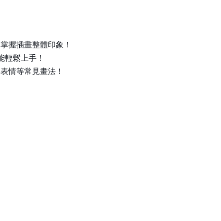
」掌握插畫整體印象！
能輕鬆上手！
與表情等常見畫法！