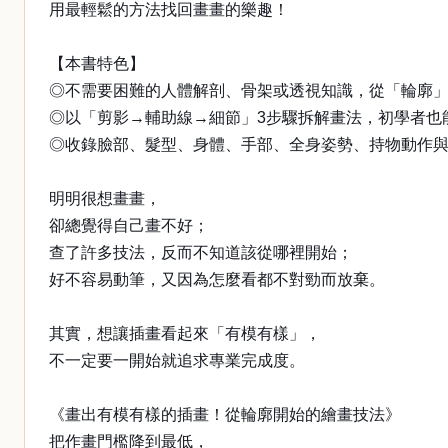
用最輕鬆的方法找回畫畫的樂趣！
【本書特色】
◎不需要困難的人體解剖、骨架或透視知識，從「輪廓
◎以「剪影→輔助線→細節」3步驟拆解畫法，初學者也
◎收錄臉部、髮型、身體、手部、全身姿勢、持物動作
明明很想畫畫，
卻總覺得自己畫不好；
查了許多技法，反而不知道該從哪裡開始；
好不容易動筆，又因為怎麼看都不對勁而放棄。
其實，想讓插畫看起來「有模有樣」，
不一定要一開始就追求專業完成度。
《畫出有模有樣的插畫！從輪廓開始的繪畫技法》
把作畫門檻降到最低，