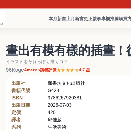
本月新書
上月新書
更正啟事
專欄推薦
購買
畫出有模有樣的插畫！
イラストをそれっぽく描くコツ
96Koge
★★★★★
★★★★★
Amazon讀者評價
4.7 星
出版社
楓書坊文化出版社
書籍代號
G428
ISBN
9786267920381
出版日期
2026-07-03
定價
420
譯者
邱佳葳
系列
生活美術