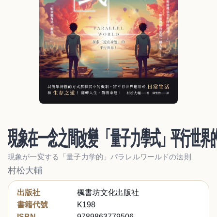
現象在一念之間改變 「量子力學式」平行世界
現象が一変する「量子力学的」パラレルワールドの法則
村松大輔
出版社
楓書坊文化出版社
書籍代號
K198
ISBN
9789863779506