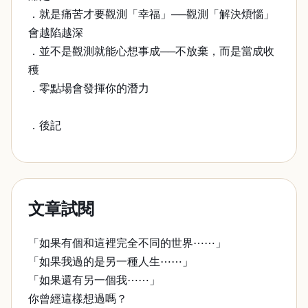
．就是痛苦才要觀測「幸福」──觀測「解決煩惱」
會越陷越深
．並不是觀測就能心想事成──不放棄，而是當成收
穫
．零點場會發揮你的潛力
．後記
文章試閱
「如果有個和這裡完全不同的世界⋯⋯」
「如果我過的是另一種人生⋯⋯」
「如果還有另一個我⋯⋯」
你曾經這樣想過嗎？