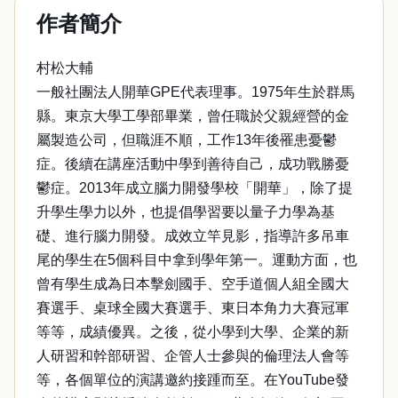
作者簡介
村松大輔
一般社團法人開華GPE代表理事。1975年生於群馬
縣。東京大學工學部畢業，曾任職於父親經營的金
屬製造公司，但職涯不順，工作13年後罹患憂鬱
症。後續在講座活動中學到善待自己，成功戰勝憂
鬱症。2013年成立腦力開發學校「開華」，除了提
升學生學力以外，也提倡學習要以量子力學為基
礎、進行腦力開發。成效立竿見影，指導許多吊車
尾的學生在5個科目中拿到學年第一。運動方面，也
曾有學生成為日本擊劍國手、空手道個人組全國大
賽選手、桌球全國大賽選手、東日本角力大賽冠軍
等等，成績優異。之後，從小學到大學、企業的新
人研習和幹部研習、企管人士參與的倫理法人會等
等，各個單位的演講邀約接踵而至。在YouTube發