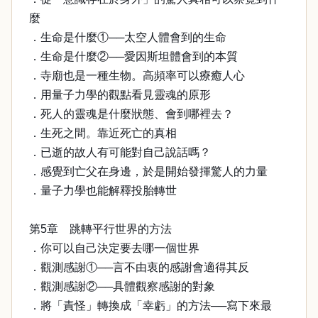
麼
．生命是什麼①──太空人體會到的生命
．生命是什麼②──愛因斯坦體會到的本質
．寺廟也是一種生物。高頻率可以療癒人心
．用量子力學的觀點看見靈魂的原形
．死人的靈魂是什麼狀態、會到哪裡去？
．生死之間。靠近死亡的真相
．已逝的故人有可能對自己說話嗎？
．感覺到亡父在身邊，於是開始發揮驚人的力量
．量子力學也能解釋投胎轉世
第5章 跳轉平行世界的方法
．你可以自己決定要去哪一個世界
．觀測感謝①──言不由衷的感謝會適得其反
．觀測感謝②──具體觀察感謝的對象
．將「責怪」轉換成「幸虧」的方法──寫下來最