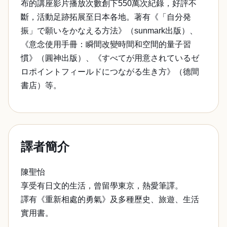
布的講座影片播放次數創下550萬次紀錄，好評不
斷，活動足跡拓展至日本各地。著有《「自分発
振」で願いをかなえる方法》（sunmark出版）、
《意念使用手冊：瞬間改變時間和空間的量子習
慣》（圓神出版）、《すべてが用意されているゼ
ロポイントフィールドにつながる生き方》（德間
書店）等。
譯者簡介
陳聖怡
享受有日文的生活，曾留學東京，熱愛筆譯。
譯有《重新相處的勇氣》及多種歷史、旅遊、生活
實用書。