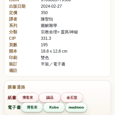
出版日期
2024-02-27
定價
350
譯者
陳聖怡
系列
圖解雜學
分類
宗教命理> 靈異/神秘
CIP
331.3
頁數
195
開本
18.8 x 12.8 cm
印刷
雙色
裝訂
平裝／電子書
備註
購書通路
紙書
博客來
誠品
金石堂
電子書
博客來
Kobo
readmoo