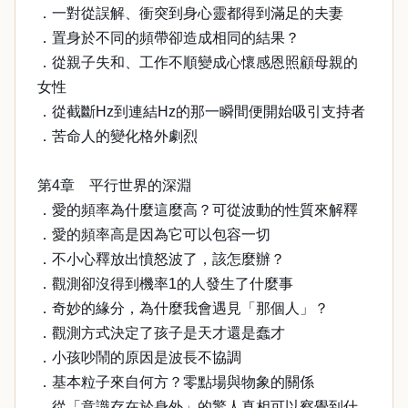
．一對從誤解、衝突到身心靈都得到滿足的夫妻
．置身於不同的頻帶卻造成相同的結果？
．從親子失和、工作不順變成心懷感恩照顧母親的
女性
．從截斷Hz到連結Hz的那一瞬間便開始吸引支持者
．苦命人的變化格外劇烈
第4章 平行世界的深淵
．愛的頻率為什麼這麼高？可從波動的性質來解釋
．愛的頻率高是因為它可以包容一切
．不小心釋放出憤怒波了，該怎麼辦？
．觀測卻沒得到機率1的人發生了什麼事
．奇妙的緣分，為什麼我會遇見「那個人」？
．觀測方式決定了孩子是天才還是蠢才
．小孩吵鬧的原因是波長不協調
．基本粒子來自何方？零點場與物象的關係
．從「意識存在於身外」的驚人真相可以察覺到什