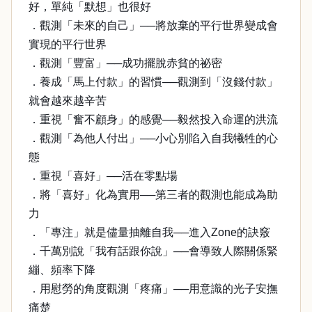
好，單純「默想」也很好
．觀測「未來的自己」──將放棄的平行世界變成會
實現的平行世界
．觀測「豐富」──成功擺脫赤貧的祕密
．養成「馬上付款」的習慣──觀測到「沒錢付款」
就會越來越辛苦
．重視「奮不顧身」的感覺──毅然投入命運的洪流
．觀測「為他人付出」──小心別陷入自我犧牲的心
態
．重視「喜好」──活在零點場
．將「喜好」化為實用──第三者的觀測也能成為助
力
．「專注」就是儘量抽離自我──進入Zone的訣竅
．千萬別說「我有話跟你說」──會導致人際關係緊
繃、頻率下降
．用慰勞的角度觀測「疼痛」──用意識的光子安撫
痛楚