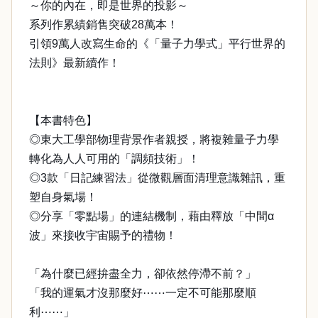
～你的內在，即是世界的投影～
系列作累績銷售突破28萬本！
引領9萬人改寫生命的《「量子力學式」平行世界的
法則》最新續作！
【本書特色】
◎東大工學部物理背景作者親授，將複雜量子力學
轉化為人人可用的「調頻技術」！
◎3款「日記練習法」從微觀層面清理意識雜訊，重
塑自身氣場！
◎分享「零點場」的連結機制，藉由釋放「中間α
波」來接收宇宙賜予的禮物！
「為什麼已經拚盡全力，卻依然停滯不前？」
「我的運氣才沒那麼好⋯⋯一定不可能那麼順
利⋯⋯」