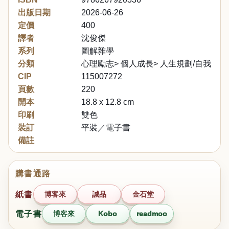
出版日期
2026-06-26
定價
400
譯者
沈俊傑
系列
圖解雜學
分類
心理勵志> 個人成長> 人生規劃/自我改變
CIP
115007272
頁數
220
開本
18.8 x 12.8 cm
印刷
雙色
裝訂
平裝／電子書
備註
購書通路
紙書
博客來
誠品
金石堂
電子書
博客來
Kobo
readmoo