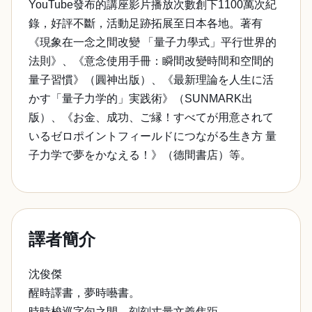
YouTube發布的講座影片播放次數創下1100萬次紀
錄，好評不斷，活動足跡拓展至日本各地。著有
《現象在一念之間改變 「量子力學式」平行世界的
法則》、《意念使用手冊：瞬間改變時間和空間的
量子習慣》（圓神出版）、《最新理論を人生に活
かす「量子力学的」実践術》（SUNMARK出
版）、《お金、成功、ご縁！すべてが用意されて
いるゼロポイントフィールドにつながる生き方 量
子力学で夢をかなえる！》（德間書店）等。
譯者簡介
沈俊傑
醒時譯書，夢時囈書。
時時梭巡字句之間，刻刻丈量文義焦距。