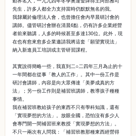
動界名人，一九九四年冬季奧運金牌得主阿部雅司
先生，許多人都全力支持當時仍默默無名的我。
我隸屬於倫理法人會，也曾擔任會內早晨研討會的
講師。儘管研討會辦在清晨6點，仍有許多企業經營
者前來聽講，人多的時候甚至多達130位。此外，現
在也有愈來愈多企業邀請我將這套「願望實現法」
納入新進員工培訓或主管研習課程。
其實說得簡略一些，我直到二○二四年三月為止的十
一年間都在從事「教人的工作」。其中一份工作是
研討會講師，內容是向大眾傳達「美夢成真的方
法」；另一份工作則是補習班講師，教導孩子種種
事情。
我在補習班教給孩子的東西不只有學科知識，還有
「實現夢想的方法」。放眼全國，恐怕沒有多少人
會專門開一間補習班來教授「實現夢想的方法」。
不只一兩次有人問我：「補習班教那種東西經營得