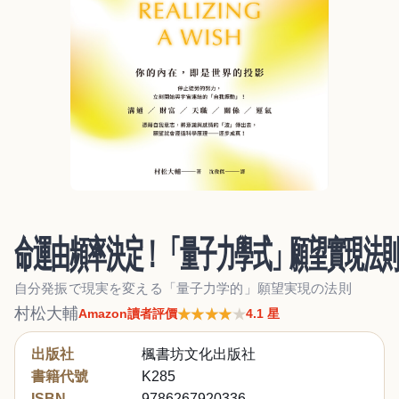
命運由頻率決定！「量子力學式」願望實現法
自分発振で現実を変える「量子力学的」願望実現の法則
村松大輔
★★★★★
★★★★★
Amazon讀者評價
4.1 星
出版社
楓書坊文化出版社
書籍代號
K285
ISBN
9786267920336