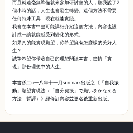
而且就連毫無準備就來參加研討會的人，聽我說了2
個小時的話，人生也會發生轉變。這個方法不需要
任何特殊工具，現在就能實踐。
我會在本書中盡可能詳細介紹這個方法，內容也設
計成一讀就能感受到變化的形式。
如果真的能實現願望，你希望擁有怎麼樣的美好人
生？
誠摯希望你帶著自己的理想閱讀本書，盡情「實
現」那份理想中的人生。
本書係二○一八年十一月sunmark出版之《「自我振
動」願望實現法（「自分発振」で願いをかなえる
方法，暫譯）》經修訂內容並更名後重新出版。