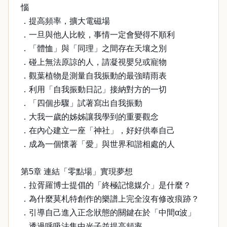
惱
．提高頻率，擴大電磁場
．一旦與他人比較，事情一定會變得不順利
．「體恤」與「同理」之間存在天壤之別
．碰上無法原諒的人，請凝視嬰兒或寵物
．觀葉植物是測量自我振動的最強晴雨表
．利用「自我振動日記」接納對方的一切
．「四個步驟」試著寫出自我振動
．大我一歲的姊姊讓我學到的重要觀念
．在內心建立一座「神社」，好好供奉自己
．成為一個懷著「愛」與世界和諧相處的人
第5章 連結「零點場」實現夢想
．拉胥羅博士提倡的「終極記憶媒介」是什麼？
．為什麼莫札特創作的樂譜上完全沒有修改痕跡？
．引導自己進入正念狀態的關鍵在於「中間α波」
．透過呼吸法集中光子並提高頻率