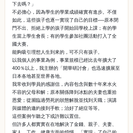
下去嗎？」
不必擔心，因為學生的學業成績確實有進步。不僅
如此，這些孩子也逐一實現了自己的目標──原本閉
門不出、拒絕上學的孩子開始回學校上課；有的學
生當上學生會長；有的學生參加社團活動打入了全
國大賽。
能夠吸引理想人生到來的，可不只有孩子。
以我個人的事業為例，事業規模已經比去年擴大了
400％以上，我主辦的「開華研討會」也迅速擴展至
日本各地甚至世界各地。
我常收到學員的感謝信，內容包含與數十年來水火
不容的父母和解；原本關係降到冰點的夫妻也重拾
恩愛；從瀕臨過勞死的狀態解脫並找到天職；演講
與媒體的邀約接到手軟；治好了絕症等等。
這些案例乍聽之下或許難以置信。
但許多人都實實在在地解決了金錢、親子、夫妻、
家人、工作、健康方面的煩惱，「實現」了自己的