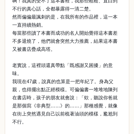
啊！我真的受不了這本書裡，我那些粗糙、直白到
不行的真心話，全都暴露得一清二楚。
然而偏偏最諷刺的是，在我所有的作品裡，這一本
一直持續熱銷。
每當那些讀了本書而成功的名人開始覺得這本書差
不多退燒了，他們就會突然大力推薦，結果這本書
又被書店疊成高塔。
老實說，這裡頭還真帶點「既感謝又困擾」的意
味。
我現在47歲，說真的也算是一把年紀了。身為父
親，也得擺出點正經模樣。可偏偏書一堆堆地陳列
在書店時，孩子的朋友就會說：「欸，聽說你爸就
是那個寫《非典型……》的……」那種感覺，就像
在街上突然遇見自己以前梳著油頭的模樣，尷尬到
不行。