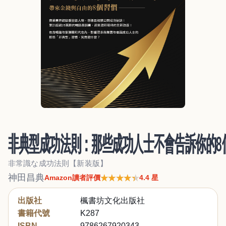
非典型成功法則：那些成功人士不會告訴你的8
非常識な成功法則【新装版】
神田昌典
★★★★★
★★★★★
Amazon讀者評價
4.4 星
出版社
楓書坊文化出版社
書籍代號
K287
ISBN
9786267920343