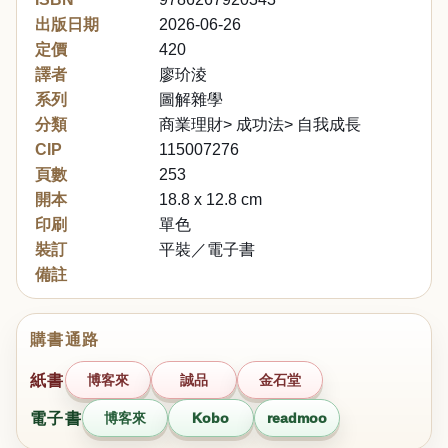
出版日期
2026-06-26
定價
420
譯者
廖玠淩
系列
圖解雜學
分類
商業理財> 成功法> 自我成長
CIP
115007276
頁數
253
開本
18.8 x 12.8 cm
印刷
單色
裝訂
平裝／電子書
備註
購書通路
紙書
博客來
誠品
金石堂
電子書
博客來
Kobo
readmoo