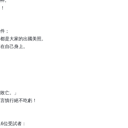
精神。
鍵！
事件；
G都是大家的出國美照。
注在自己身上。
。
致敗亡。」
謹言慎行絕不吃虧！
6位受試者：