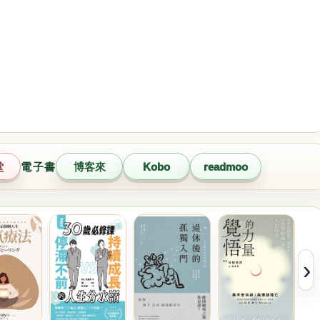
堂
電子書
博客來
Kobo
readmoo
›