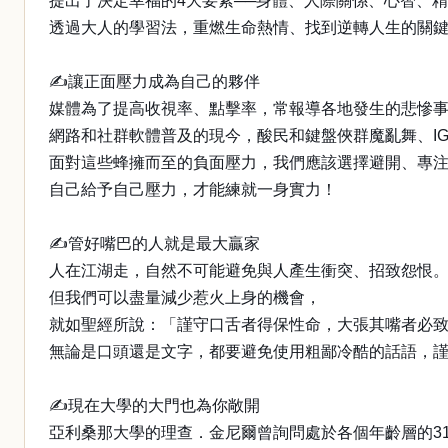
提出了決定幸福的4大要素──身體、人際關係、心智、
透過大人的學習法，重燃生命熱情、找到逆轉人生的關
✍讓正面壓力成為自己的夥伴
媒體為了提高收視率、點擊率，常報導各地發生的悲慘
網路和社群軟體普及的現今，酸民和鍵盤俠群魔亂舞、I
面對這些蜂擁而至的負面壓力，我們應該選擇避開、專
自己給予自己壓力，才能練就一身實力！
✍管好嘴巴的人就是最大贏家
人在江湖走，自然不可能避免與人產生衝突、招致怨恨
但我們可以盡量減少惹火上身的機會，
就如聖經所說：「謹守口舌者得保性命，大張其嘴者必
無論是口頭還是文字，都要避免使用粗鄙冷酷的話語，
✍現在大學的大門也為你敞開
亞利桑那大學的理查．金尼爾曾詢問處於各個年齡層的31