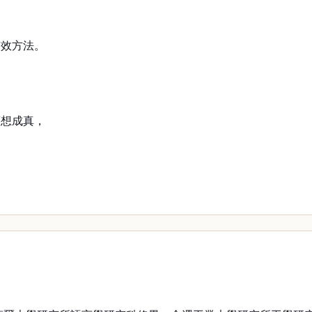
有效方法。
夢想成真，
，