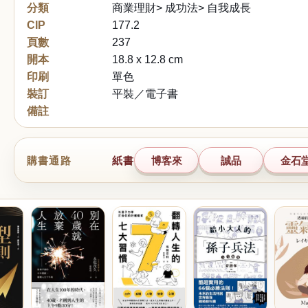
分類
商業理財> 成功法> 自我成長
CIP
177.2
頁數
237
開本
18.8 x 12.8 cm
印刷
單色
裝訂
平裝／電子書
備註
購書通路
紙書
博客來
誠品
金石