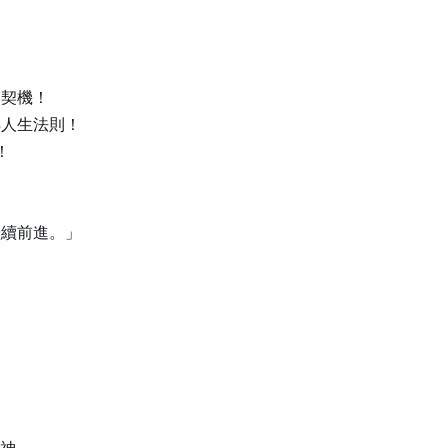
的契機！
轉人生法則！
！
繼續前進。」