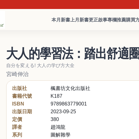
本月新書
上月新書
更正啟事
專欄推薦
購買
大人的學習法：踏出舒適圈
自分を変える! 大人の学び方大全
宮崎伸治
出版社
楓書坊文化出版社
書籍代號
K187
ISBN
9789863779001
出版日期
2023-09-25
定價
380
譯者
趙鴻龍
系列
圖解雜學