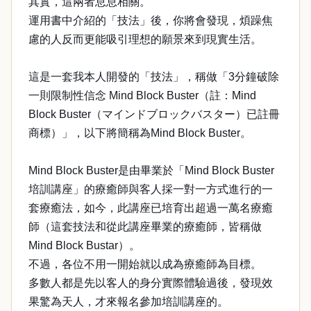
其實，這兩者息息相關。
運用書中介紹的「技法」後，你將會發現，煩躁焦
慮的人反而更能吸引理想的願景來到現實生活。
這是一套我本人開發的「技法」，稱做「3分鐘破除
一則限制性信念 Mind Block Buster（註：Mind
Block Buster（マインドブロックバスター）已註冊
商標）」，以下將簡稱為Mind Block Buster。
Mind Block Buster是由畢業於「Mind Block Buster
培訓講座」的療癒師與客人採一對一方式進行的一
套療癒法，如今，此講座已培育出超過一萬名療癒
師（這套技法和從此講座畢業的療癒師，皆稱做
Mind Block Bustar）。
不過，各位不用一開始就以成為療癒師為目標。
多數人都是先以客人的身分實際體驗過後，發現效
果驚為天人，才來報名參加培訓講座的。