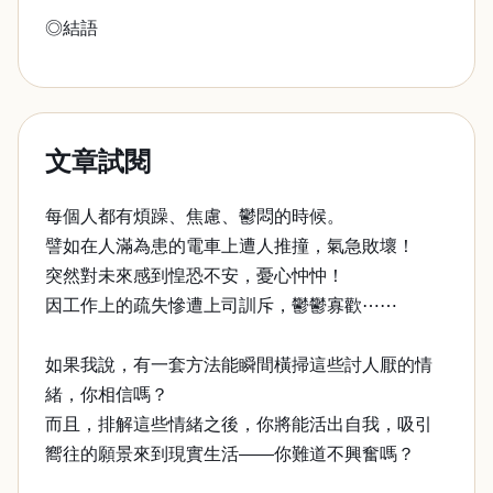
◎結語
文章試閱
每個人都有煩躁、焦慮、鬱悶的時候。
譬如在人滿為患的電車上遭人推撞，氣急敗壞！
突然對未來感到惶恐不安，憂心忡忡！
因工作上的疏失慘遭上司訓斥，鬱鬱寡歡⋯⋯
如果我說，有一套方法能瞬間橫掃這些討人厭的情
緒，你相信嗎？
而且，排解這些情緒之後，你將能活出自我，吸引
嚮往的願景來到現實生活——你難道不興奮嗎？