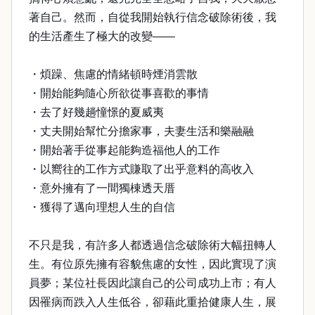
著自己。然而，自從我開始執行信念破除術後，我
的生活產生了極大的改變——
・煩躁、焦慮的情緒頓時煙消雲散
・開始能夠隨心所欲從事喜歡的事情
・去了好幾趟憧憬的夏威夷
・丈夫開始幫忙分擔家事，夫妻生活和樂融融
・開始著手從事起能夠造福他人的工作
・以嚮往的工作方式賺取了出乎意料的高收入
・意外擁有了一間獨棟透天厝
・獲得了邁向理想人生的自信
不只是我，有許多人都透過信念破除術大幅扭轉人
生。有位原先擁有容貌焦慮的女性，因此實現了演
員夢；某位社長因此讓自己的公司成功上市；有人
因罹病而跌入人生低谷，卻藉此重拾健康人生，展