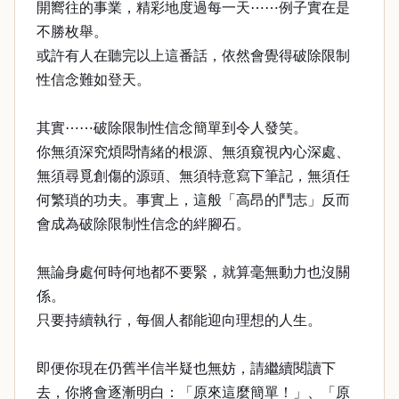
開嚮往的事業，精彩地度過每一天⋯⋯例子實在是
不勝枚舉。
或許有人在聽完以上這番話，依然會覺得破除限制
性信念難如登天。
其實⋯⋯破除限制性信念簡單到令人發笑。
你無須深究煩悶情緒的根源、無須窺視內心深處、
無須尋覓創傷的源頭、無須特意寫下筆記，無須任
何繁瑣的功夫。事實上，這般「高昂的鬥志」反而
會成為破除限制性信念的絆腳石。
無論身處何時何地都不要緊，就算毫無動力也沒關
係。
只要持續執行，每個人都能迎向理想的人生。
即便你現在仍舊半信半疑也無妨，請繼續閱讀下
去，你將會逐漸明白：「原來這麼簡單！」、「原