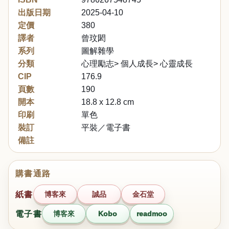
出版日期
2025-04-10
定價
380
譯者
曾玟閎
系列
圖解雜學
分類
心理勵志> 個人成長> 心靈成長
CIP
176.9
頁數
190
開本
18.8 x 12.8 cm
印刷
單色
裝訂
平裝／電子書
備註
購書通路
紙書
博客來
誠品
金石堂
電子書
博客來
Kobo
readmoo