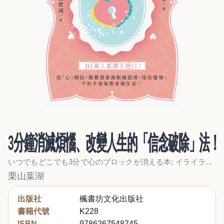
3分鐘消滅煩惱、改變人生的「信念破除」法！
いつでもどこでも3分で心のブロックが消える本; イライラがなくなる! 本当の願いがかなう!
栗山葉湖
出版社
楓書坊文化出版社
書籍代號
K228
ISBN
9786267548745