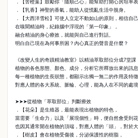
．【苦橙葉】鼓勵你「隨順己心」能幫助打開心房坦率
．【乳香】神聖的香氣，能助人從慌亂生活中脫身。
．【大西洋雪松】可使人立定不動如山的原則，相信自
在嗅聞精油時，紀錄腦中浮現的「第一印象」，
融合精油的身心療效，就能與自己進行對話。
明白自己現在為何事所困？內心真正的聲音是什麼？
《改變人生的奇蹟精油教室》以精油萃取部位分成7堂課
植物的各色形態、顏色、成分，分析它所釋放出來的訊
每一種植物的生長狀態，都顯示出獨一無二的作用及特
對應人體的各大系統、脈輪、心理，能為人在不同的處
➤➤➤從植物「萃取部位」判斷療效
．【花朵】是生殖器，最能表現出植物的特色，
當需要「生命力」以及「展現個性」時，便自然會受到
也因其通常開在植物的頂端，對應人體的「頭」，對於
．【樹皮】會在植物受傷後，分泌保護性的樹脂，