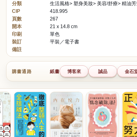
分類
生活風格> 塑身美妝> 美容/舒療> 精油
CIP
418.995
頁數
267
開本
21 x 14.8 cm
印刷
單色
裝訂
平裝／電子書
備註
購書通路
紙書
博客來
誠品
金石