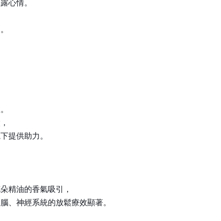
表露心情。
己。
息。
徵，
境下提供助力。
花朵精油的香氣吸引，
大腦、神經系統的放鬆療效顯著。