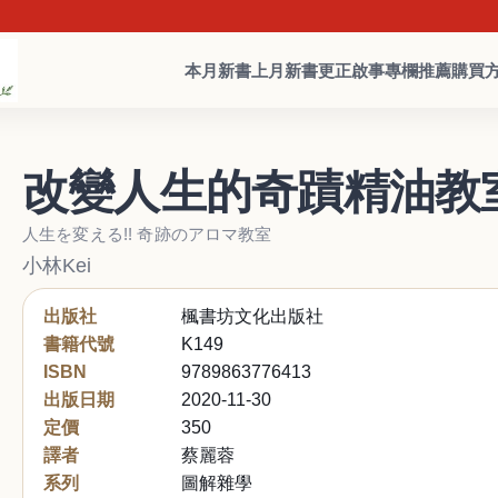
本月新書
上月新書
更正啟事
專欄推薦
購買
改變人生的奇蹟精油教
人生を変える!! 奇跡のアロマ教室
小林Kei
出版社
楓書坊文化出版社
書籍代號
K149
ISBN
9789863776413
出版日期
2020-11-30
定價
350
譯者
蔡麗蓉
系列
圖解雜學