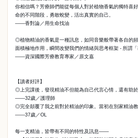
你相信嗎？芳療師們能從每個人對於植物香氣的獨特喜好
命的不同階段，勇敢蛻變，活出真實的自己。
——香對論／用生命找油
◎植物精油的香氣是一種訊息，如同音樂般帶著各自的
面積極地作用，瞬間改變我們的情緒與思考框架 - 所謂
——資深國際芳療教育專家／原文嘉
【讀者好評】
◎上完課後，發現精油不但能為自己代言心情，還有助
——32歲／護理師
◎完全顛覆了我之前對於精油的印象。當初在別家精油
——37歲／OL
每一支精油，皆帶有不同的特性及訊息——