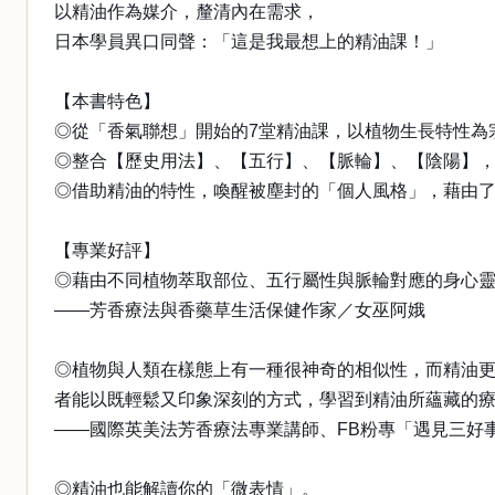
以精油作為媒介，釐清內在需求，
日本學員異口同聲：「這是我最想上的精油課！」
【本書特色】
◎從「香氣聯想」開始的7堂精油課，以植物生長特性為
◎整合【歷史用法】、【五行】、【脈輪】、【陰陽】
◎借助精油的特性，喚醒被塵封的「個人風格」，藉由
【專業好評】
◎藉由不同植物萃取部位、五行屬性與脈輪對應的身心
——芳香療法與香藥草生活保健作家／女巫阿娥
◎植物與人類在樣態上有一種很神奇的相似性，而精油
者能以既輕鬆又印象深刻的方式，學習到精油所蘊藏的
——國際英美法芳香療法專業講師、FB粉專「遇見三好事」／
◎精油也能解讀你的「微表情」。