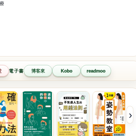
芳療
堂
電子書
博客來
Kobo
readmoo
›