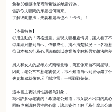
彙整30個讓老婆理智斷線的地雷行為，
告訴你夫妻間的摩擦從何而來。
了解彼此想法，夫妻相處再也不「卡卡」！
【本書特色】
◎用生動的「四格漫畫」呈現夫妻相處情境，讓人看了
◎集結只想到自己、依賴成性、搞不清楚狀況⋯⋯各種惹
◎日本知名行為心理諮商師以專業角度解析男女想法的
男人和女人的思考方式南轅北轍，簡直像來自不同星球
因此，老公常常惹老婆發火，卻不知道自己到底做錯了
夫妻相處就像在玩「踩地雷」一樣戰戰兢兢。
這本書主要以男性讀者為對象，
寫出許多做老婆的「希望老公知道，卻又說不出口的真
同時也會講解男性的心態，讓老婆們了解「為什麼老公