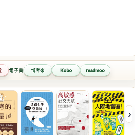
堂
電子書
博客來
Kobo
readmoo
›