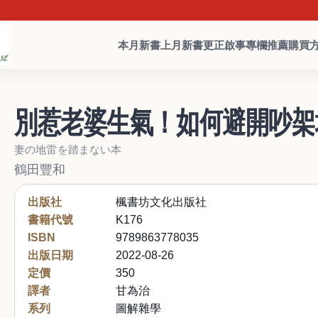
本月新書
上月新書
更正啟事
專欄推薦
購買
別惹老婆生氣！如何避開吵架
妻の地雷を踏まない本
鶴田豐和
出版社
楓書坊文化出版社
書籍代號
K176
ISBN
9789863778035
出版日期
2022-08-26
定價
350
譯者
甘為治
系列
圖解雜學