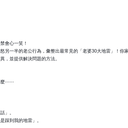
不禁會心一笑！
怒另一半的老公行為，彙整出最常見的「老婆30大地雷」！你
差異，並提供解決問題的方法。
。
什麼⋯⋯
心話」。
總是踩到我的地雷」。