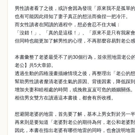
男性讀者看了之後，或許會因為發現「原來我不是孤單
也有可能因此得知了妻子真正的想法而偷捏一把冷汗。
而女性讀者在閱讀的過程中，想必會忍不住大喊：
「沒錯！」、「真的是這樣！」、「原來不是只有我家
但同時也能更加了解男性的心理，不再那麼容易對老公
本書彙整了老婆最受不了的30個行為，並依照地雷老公
老公】共5大章節。
透過生動的四格漫畫描繪情境之後，再整理出「老公的
幫助男性讀者釐清老婆生氣的原因、背後因素，降低踩
增加夫妻和睦相處的時間，或挽救岌岌可危的婚姻關係
相信男女雙方在讀過這本書後，都會有所收穫。
想避開老婆的地雷，首先要了解，基本上男女對於另一
再來則是要知道「老婆對老公的期待為何，老公和老婆
因此，本書在指出老婆有哪些地雷的同時，也會說明地