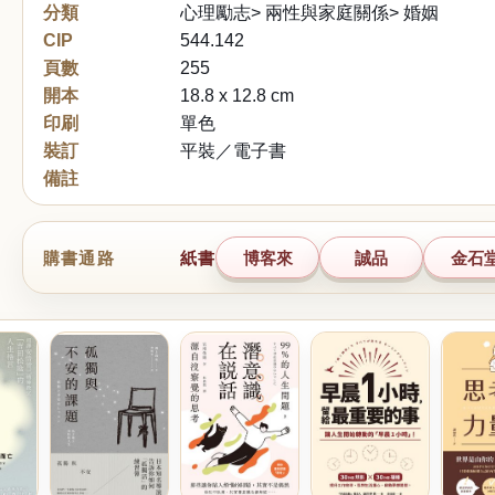
分類
心理勵志> 兩性與家庭關係> 婚姻
CIP
544.142
頁數
255
開本
18.8 x 12.8 cm
印刷
單色
裝訂
平裝／電子書
備註
購書通路
紙書
博客來
誠品
金石