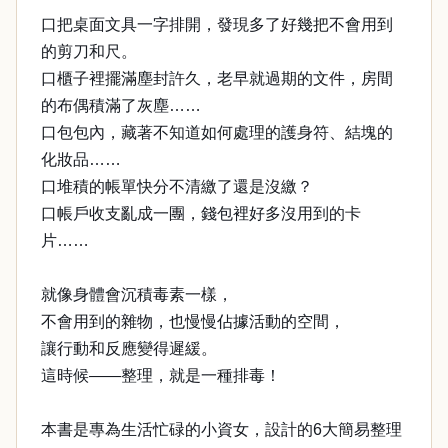
口把桌面文具一字排開，發現多了好幾把不會用到
的剪刀和尺。
口櫃子裡擺滿塵封許久，老早就過期的文件，房間
的布偶積滿了灰塵……
口包包內，藏著不知道如何處理的護身符、結塊的
化妝品……
口堆積的帳單快分不清繳了還是沒繳？
口帳戶收支亂成一團，錢包裡好多沒用到的卡
片……
就像身體會沉積毒素一樣，
不會用到的雜物，也慢慢佔據活動的空間，
讓行動和反應變得遲緩。
這時候——整理，就是一種排毒！
本書是專為生活忙碌的小資女，設計的6大簡易整理