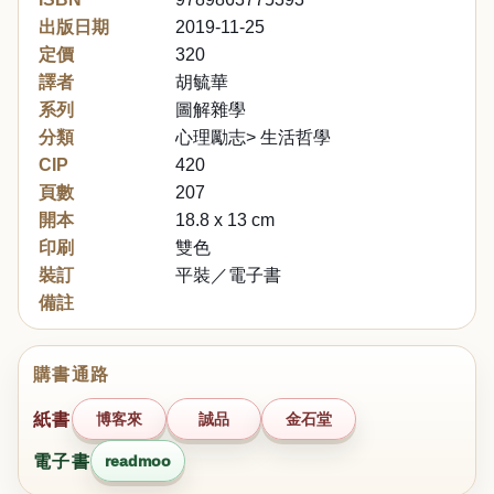
出版日期
2019-11-25
定價
320
譯者
胡毓華
系列
圖解雜學
分類
心理勵志> 生活哲學
CIP
420
頁數
207
開本
18.8 x 13 cm
印刷
雙色
裝訂
平裝／電子書
備註
購書通路
紙書
博客來
誠品
金石堂
電子書
readmoo