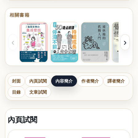
相關書籍
‹
›
封面
內頁試閱
內容簡介
作者簡介
譯者簡介
目錄
文章試閱
內頁試閱