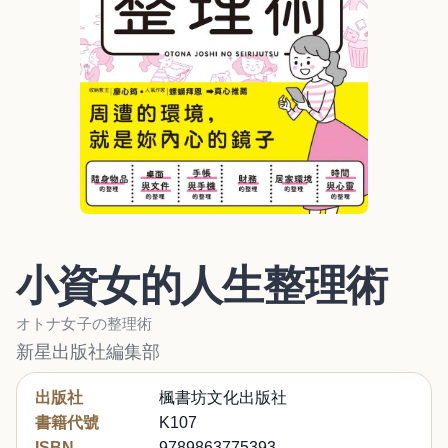
小資女的人生整理術
オトナ女子の整理術
新星出版社編集部
出版社
楓書坊文化出版社
書籍代號
K107
ISBN
9789863775393