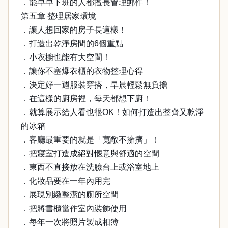
．能早早下班的人都擅長管理郵件！
第五章 整理居家環境
．讓人想回家的房子長這樣！
．打造出乾淨房間的6個重點
．小衣櫥也能有大空間！
．讓你不塞爆衣櫃的衣物整理心得
．決定好一週服裝穿搭，早晨輕鬆無負擔
．在這樣的廚房裡，每天都想下廚！
．就算展示給人看也很OK！如何打造出整齊又乾淨
的冰箱
．客廳最重要的就是「寬敞不擁擠」！
．把寢室打造成絕對愜意與舒適的空間
．東西不直接放在洗臉台上或浴室地上
．化妝品要在一年內用完
．展現別緻整潔的廁所空間
．把將書櫃當作室內裝飾使用
．每年一次將照片製成相簿