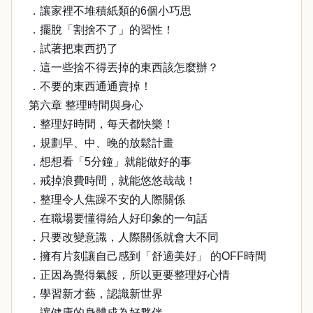
．讓家裡不堆積紙類的6個小巧思
．擺脫「割捨不了」的習性！
．試著把東西扔了
．這一些捨不得丟掉的東西該怎麼辦？
．不要的東西通通賣掉！
第六章 整理時間與身心
．整理好時間，每天都快樂！
．規劃早、中、晚的放鬆計畫
．想想看「5分鐘」就能做好的事
．戒掉浪費時間，就能悠悠哉哉！
．整理令人焦躁不安的人際關係
．在職場要懂得給人好印象的一句話
．只要改變意識，人際關係就會大不同
．擁有片刻讓自己感到「舒適美好」 的OFF時間
．正因為覺得氣餒，所以更要整理好心情
．學習新才藝，認識新世界
．讓健康的身體成為好夥伴